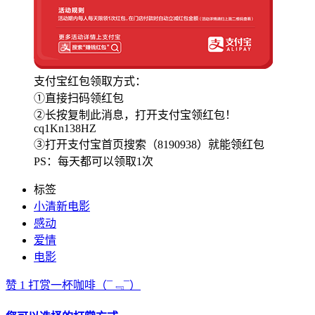
支付宝红包领取方式：
①直接扫码领红包
②长按复制此消息，打开支付宝领红包！
cq1Kn138HZ
③打开支付宝首页搜索（8190938）就能领红包
PS：每天都可以领取1次
标签
小清新电影
感动
爱情
电影
赞
1
打赏一杯咖啡
（¯﹃¯）