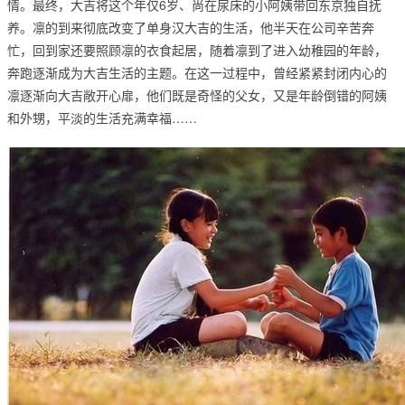
情。最终，大吉将这个年仅6岁、尚在尿床的小阿姨带回东京独自抚
养。凛的到来彻底改变了单身汉大吉的生活，他半天在公司辛苦奔
忙，回到家还要照顾凛的衣食起居，随着凛到了进入幼稚园的年龄，
奔跑逐渐成为大吉生活的主题。在这一过程中，曾经紧紧封闭内心的
凛逐渐向大吉敞开心扉，他们既是奇怪的父女，又是年龄倒错的阿姨
和外甥，平淡的生活充满幸福……