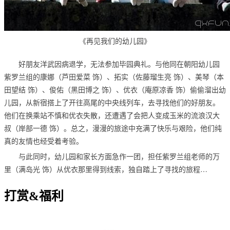
《再见我们的幼儿园》
好朋友洋武因病退学，无法参加毕园典礼。与他同在朝阳幼儿园
紫罗兰组的康娜（芦田爱菜 饰）、拓实（佐藤瑠生亮 饰）、美琴（本
田望结 饰）、俊佑（黑田博之 饰）、优衣（庵原凉香 饰）偷偷溜出幼
儿园，从新宿搭上了开往高尾的中央线列车，去寻找他们的好朋友。
他们在换乘站不慎和优衣失散，还遭遇了会把人变成玉米的流浪汉大
叔（岸部一德 饰）。总之，漫漫的旅途中充满了快乐与艰险，他们纯
真的友情也经受着考验。
与此同时，幼儿园和家长方面急作一团，担任紫罗兰组老师的万
里（满岛光 饰）从优衣那里得到线索，独自踏上了寻找的旅程…
打赏&福利