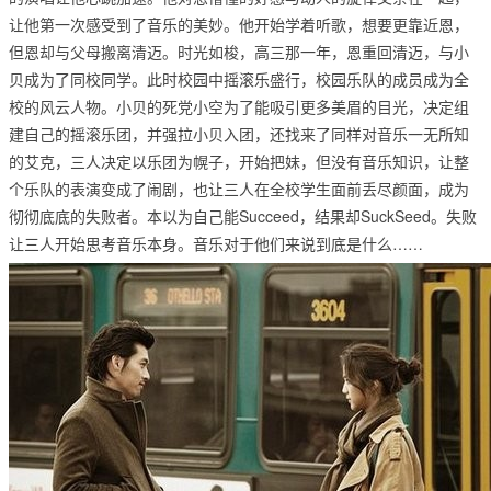
让他第一次感受到了音乐的美妙。他开始学着听歌，想要更靠近恩，
但恩却与父母搬离清迈。时光如梭，高三那一年，恩重回清迈，与小
贝成为了同校同学。此时校园中摇滚乐盛行，校园乐队的成员成为全
校的风云人物。小贝的死党小空为了能吸引更多美眉的目光，决定组
建自己的摇滚乐团，并强拉小贝入团，还找来了同样对音乐一无所知
的艾克，三人决定以乐团为幌子，开始把妹，但没有音乐知识，让整
个乐队的表演变成了闹剧，也让三人在全校学生面前丢尽颜面，成为
彻彻底底的失败者。本以为自己能Succeed，结果却SuckSeed。失败
让三人开始思考音乐本身。音乐对于他们来说到底是什么……