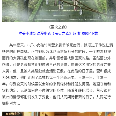
《萤火之森》
唯美小清新动漫电影《萤火之森》超清1080P下载
某年夏天，6岁小女孩竹川萤来到爷爷家度假，她闯进了传说住满
妖怪的山神森林。正当她因为迷路而焦急万分的时候，一个戴着狐狸
面具的大男孩出现在她面前，并引领着萤找到回家的路。虽然萤分外
感激，可是男孩却禁止她碰触自己的身体，原来这名叫银的男孩并非
人类，他一旦被人类碰触就会烟消云散。在此后的日子里，萤和银成
为好朋友，他们走遍了森林的每一个角落玩耍。日复一日，年复一
年，每到夏天的时候萤就会如约来到森林和好朋友见面。她遵守着和
银的约定，无论如何也不碰触银的身体。随着年龄的增长，萤和银对
彼此的情感都悄悄发生了变化，他们共同期待相聚的日子，共同期待
拥抱对方…