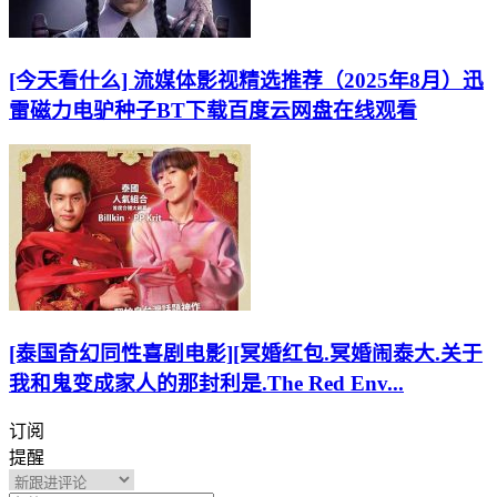
[今天看什么] 流媒体影视精选推荐（2025年8月）迅
雷磁力电驴种子BT下载百度云网盘在线观看
[泰国奇幻同性喜剧电影][冥婚红包.冥婚闹泰大.关于
我和鬼变成家人的那封利是.The Red Env...
订阅
提醒