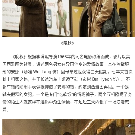
《晚秋》
《晚秋》根据李满熙导演1966年的同名电影改编而成，影片以美
国西雅图为背景，讲述两名男女在异国他乡的爱情故事。本在监狱服
刑的安娜（汤唯 Wei Tang 饰）因母亲过世获得三天假期，七年来首次
踏上归家之路，并于长途汽车上邂逅了勋（玄彬 Bin Hyeon 饰）。不
够车钱的勋用手表做抵押借了安娜的钱，约定到西雅图再见。一个是
弑夫假释的女犯，一个是专门“吃软饭”的情场骗子，两个互相隐瞒了身
份的陌生人就这样在邂逅中渐生情愫，在短短三天内谈了一场浪漫恋
爱。