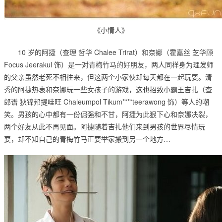
《小情人》
10 岁的阿捷（查理 哲华 Chalee Trirat）和奈娜（霍嘉丝 芝华顾
Focus Jeerakul 饰）是一对青梅竹马的好朋友，两人同样身为理发师
的父亲虽然老死不相往来，但这两个小家伙却每天都在一起玩耍。清
秀的阿捷热衷和奈娜玩一些女孩子的游戏，这也招致小霸王吉扎（查
郎谱 狄锦邦提哇旺 Chaleumpol Tikum****teerawong 饰）等人的嘲
笑。男孩的心中都有一份倔强和不甘，阿捷为此狠下心和奈娜决裂，
两个好友从此不再见面。阿捷随着吉扎他们来到男孩的世界尽情玩
耍，却不知自己的青梅竹马正要举家搬到另一个地方…