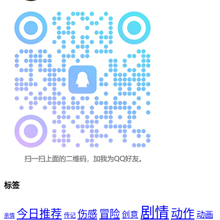
标签
剧情
动作
今日推荐
冒险
伤感
创意
动画
传记
亲情