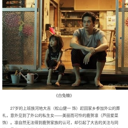
《白兔糖》
27岁的上班族河地大吉（松山健一 饰）赶回家乡参加外公的葬
礼，意外见到了外公的私生女——美丽而可怜的鹿贺凛（芦田爱菜
饰）。凛自然无法得到鹿贺家族的认可，却引起了大吉的关注与同