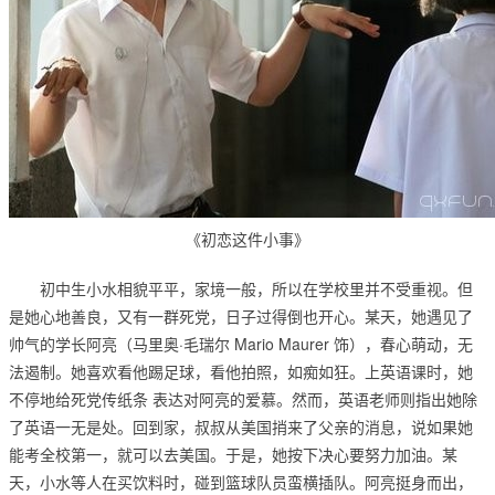
《初恋这件小事》
初中生小水相貌平平，家境一般，所以在学校里并不受重视。但
是她心地善良，又有一群死党，日子过得倒也开心。某天，她遇见了
帅气的学长阿亮（马里奥·毛瑞尔 Mario Maurer 饰），春心萌动，无
法遏制。她喜欢看他踢足球，看他拍照，如痴如狂。上英语课时，她
不停地给死党传纸条 表达对阿亮的爱慕。然而，英语老师则指出她除
了英语一无是处。回到家，叔叔从美国捎来了父亲的消息，说如果她
能考全校第一，就可以去美国。于是，她按下决心要努力加油。某
天，小水等人在买饮料时，碰到篮球队员蛮横插队。阿亮挺身而出，