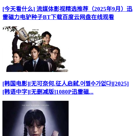
[今天看什么] 流媒体影视精选推荐（2025年9月）迅
雷磁力电驴种子BT下载百度云网盘在线观看
[韩国电影][无可奈何.征人启弑.어쩔수가없다][2025]
[韩语中字][无删减版]1080P迅雷磁...