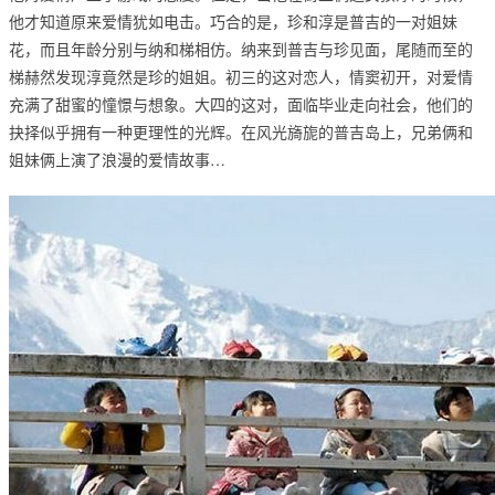
他才知道原来爱情犹如电击。巧合的是，珍和淳是普吉的一对姐妹
花，而且年龄分别与纳和梯相仿。纳来到普吉与珍见面，尾随而至的
梯赫然发现淳竟然是珍的姐姐。初三的这对恋人，情窦初开，对爱情
充满了甜蜜的憧憬与想象。大四的这对，面临毕业走向社会，他们的
抉择似乎拥有一种更理性的光辉。在风光旖旎的普吉岛上，兄弟俩和
姐妹俩上演了浪漫的爱情故事…