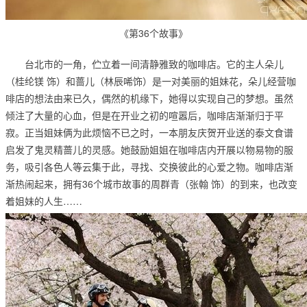
《第36个故事》
台北市的一角，伫立着一间清静雅致的咖啡店。它的主人朵儿
（桂纶镁 饰）和蔷儿（林辰唏饰）是一对美丽的姐妹花，朵儿经营咖
啡店的想法由来已久，偶然的机缘下，她得以实现自己的梦想。虽然
倾注了大量的心血，但是在开业之初的喧嚣后，咖啡店渐渐归于平
寂。正当姐妹俩为此烦恼不已之时，一本朋友庆贺开业送的泰文食谱
启发了鬼灵精蔷儿的灵感。她鼓励姐姐在咖啡店内开展以物易物的服
务，吸引各色人等云集于此，寻找、交换彼此的心爱之物。咖啡店渐
渐热闹起来，拥有36个城市故事的周群青（张翰 饰）的到来，也改变
着姐妹的人生……