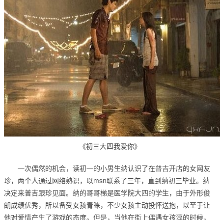
《初三大四我爱你》
一次偶然的机会，读初一的小男生纳认识了在普吉开店的女网友
珍，两个人通过网络熟识，以msn联系了三年，直到纳初三毕业。纳
决定来普吉跟珍见面。纳的哥哥梯是医学院大四的学生，由于外形俊
朗成绩优秀，所以备受女孩青睐，不少女孩主动投怀送抱，以至于让
他对爱情产生了游戏的态度。但是，当他在街上偶遇女孩淳的时候，