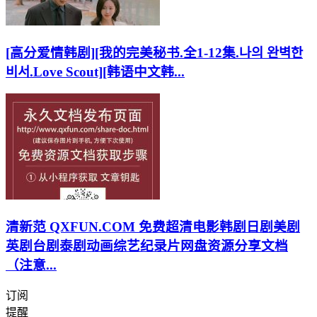
[高分爱情韩剧][我的完美秘书.全1-12集.나의 완벽한
비서.Love Scout][韩语中文韩...
清新范 QXFUN.COM 免费超清电影韩剧日剧美剧
英剧台剧泰剧动画综艺纪录片网盘资源分享文档
（注意...
订阅
提醒