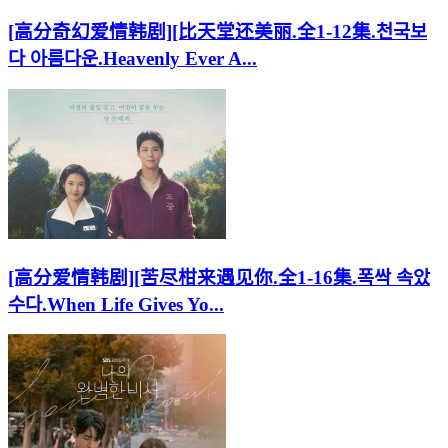
[高分奇幻爱情韩剧][比天堂还美丽.全1-12集.천국보
다 아름다운.Heavenly Ever A...
[高分爱情韩剧][苦尽柑来遇见你.全1-16集.폭싹 속았
수다.When Life Gives Yo...