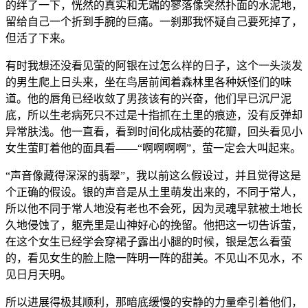
的绊了一下，恍然的真实和无端的寥落像突然扑面的水泥地，
留给自己一个折到手腕的巨痛。一刹那我怀疑自己要死掉了，
但活了下来。
有时我想还没看见萤的阿银在过怎么样的日子，这个一头淡发
的男生爬上日头来，坐在鸟居前闻着森林里各种妖怪们的味
道。他的唇角已经收敛了男孩该有的兴奋，他们早已沉尸泥
底，所以生老病死只不过是十指抓在土里的痕迹，没有反弹却
异常肤浅。他一直看，看到时间化成枯萎的花瓣，回头看见小
女生萤盯着他的面具看——“啊啊啊啊”，萤一定会大叫起来。
“声音像藏得深深的翡翠”，我以前这么假设过，并且觉得这是
个正确的假设。银的声音是从土里萌发出来的，不同于常人，
所以他不同于常人地没有老也不会死，因为灵魂早就被土地长
久地侵蚀了，躯壳里是山神好心的挽留。他把这一切告诉萤，
在这个女生已经学会穿裙子露出小腿的时候，银是怎么看萤
的，看见女生的脸上隐一阵明一阵的甜美。不见山不见水，不
见日月天明。
所以进展得极其顺利，那暗底缓慢的安静的力量牵引着他们，