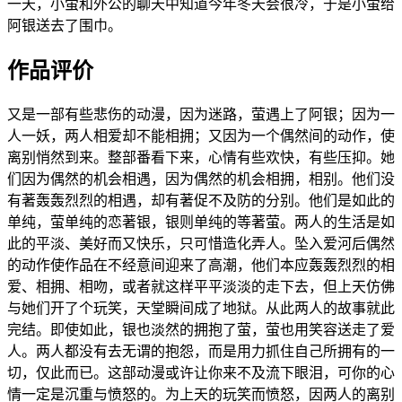
一天，小萤和外公的聊天中知道今年冬天会很冷，于是小萤给
阿银送去了围巾。
作品评价
又是一部有些悲伤的动漫，因为迷路，萤遇上了阿银；因为一
人一妖，两人相爱却不能相拥；又因为一个偶然间的动作，使
离别悄然到来。整部番看下来，心情有些欢快，有些压抑。她
们因为偶然的机会相遇，因为偶然的机会相拥，相别。他们没
有著轰轰烈烈的相遇，却有著促不及防的分别。他们是如此的
单纯，萤单纯的恋著银，银则单纯的等著萤。两人的生活是如
此的平淡、美好而又快乐，只可惜造化弄人。坠入爱河后偶然
的动作使作品在不经意间迎来了高潮，他们本应轰轰烈烈的相
爱、相拥、相吻，或者就这样平平淡淡的走下去，但上天仿佛
与她们开了个玩笑，天堂瞬间成了地狱。从此两人的故事就此
完结。即使如此，银也淡然的拥抱了萤，萤也用笑容送走了爱
人。两人都没有去无谓的抱怨，而是用力抓住自己所拥有的一
切，仅此而已。这部动漫或许让你来不及流下眼泪，可你的心
情一定是沉重与愤怒的。为上天的玩笑而愤怒，因两人的离别