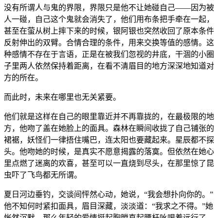
没有所谓人与鬼的界限，界限只是他不让她碰自己——因为被
人一碰，自己这个鬼就会消失了，他们用布条把手牵在一起，
甚至在萤从树上摔下来的时候，银阿银也突然收回了原本条件
反射伸出的双臂。合情合理的条件，用来交换等值的感情。这
种感情不存在于言语，正是在被我们忽视的井底，干涸的小圈
子里两人依然保持着距离，在看不清眉目的地方深深地知道对
方的所在。
而此时，未来在哪里也无关紧要。
他们就是这样在自己的眼里靠近并不再靠拢的，在最极限的地
方，他吻了盖在她脸上的面具。森林在瞬间收拢了自己铺张的
裙裾，妖怪们一律捂住嘴巴，连太阳也要藏起来。星辰都不探
头。他吻她的时候，是真实不愿意揭露的落寞。但依然在她心
里点燃了迷离的欢喜，甚至可以一直烧到尽头，在那里惊了昆
虫吓了飞鸟都无所谓。
夏日河边垂钓，交谈间怦然心动，她说，“我会想扑向你的。”
他不知何时紧扣面具，眉目深藏，淡淡道：“我求之不得。”她
怅然沉默。那么年轻的爱情挺起胸膛直起腰杆吆喝着远行了，