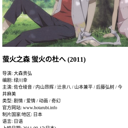
萤火之森 蛍火の杜へ (2011)
导演: 大森贵弘
编剧: 绿川幸
主演: 佐仓绫音 / 内山昂辉 / 辻亲八 / 山本兼平 / 后藤弘树 / 今
井麻美
类型: 剧情 / 爱情 / 动画 / 奇幻
官方网站: www.hotarubi.info
制片国家/地区: 日本
语言: 日语