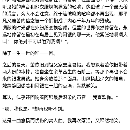
听见她的声音和他衣服飒飒凋落的轻响，像戳破了一个最无稽
的谎言，旁人不会注意。终于连破晓的喧哗都不再出现，那平
凡又痛苦的信念被一个拥抱成了内心千年万年的残缺。
凋敝的时光都在外纷纷变换容颜，但萤的世界依然停留在，永
远地停留在最初在鸟居上见到阿银的那一天，他紧张地啊啊大
叫：“你绝对不可以碰到我啊！”。
除了一生一世的唯一一回。
之后的夏天，萤依旧到祖父家去度暑假。我想象着萤依旧带着
两人份的冰棒，独自坐在杂草丛生的石阶上，等那个再也不会
来的银发男孩。她身旁放着那个面具，山风扬起少女的裙角，
她静静回想着和阿银在一起的点滴，默默微笑。
耳边，似乎还回响着阿银最后温柔的声音：“我喜欢你。”
“嗯，我也是。”却再也听不到。
这是一曲悠扬而忧伤的离人曲。我再次落泪，又释然地笑。