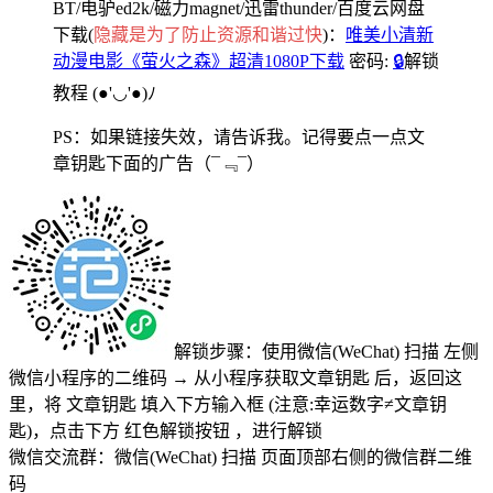
BT/电驴ed2k/磁力magnet/迅雷thunder/百度云网盘
下载(
隐藏是为了防止资源和谐过快
)：
唯美小清新
动漫电影《萤火之森》超清1080P下载
密码:
🔒
解锁
教程
(●'◡'●)ﾉ
PS：如果链接失效，请告诉我。记得要点一点文
章钥匙下面的广告
（¯﹃¯）
解锁步骤：使用微信(WeChat) 扫描
左侧
微信小程序的二维码
→
从小程序获取文章钥匙
后，返回这
里，将
文章钥匙 填入下方输入框 (注意:幸运数字≠文章钥
匙)
，点击下方
红色解锁按钮
，进行解锁
微信交流群：微信(WeChat) 扫描
页面顶部右侧的微信群二维
码