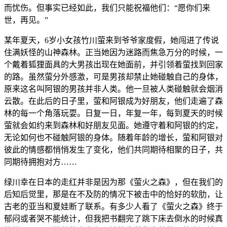
而忧伤。但事实已经如此，我们只能祝福他们：“愿你们来
世，再见。”
某年夏天，6岁小女孩竹川萤来到爷爷家度假，她闯进了传说
住满妖怪的山神森林。正当她因为迷路而焦急万分的时候，一
个戴着狐狸面具的大男孩出现在她面前，并引领着萤找到回家
的路。虽然萤分外感激，可是男孩却禁止她碰触自己的身体，
原来这名叫阿银的男孩并非人类。他一旦被人类碰触就会烟消
云散。在此后的日子里，萤和阿银成为好朋友，他们走遍了森
林的每一个角落玩耍。日复一日，年复一年，每到夏天的时候
萤就会如约来到森林和好朋友见面。她遵守着和阿银的约定，
无论如何也不碰触阿银的身体。随着年龄的增长，萤和阿银对
彼此的情感都悄悄发生了变化，他们共同期待相聚的日子，共
同期待拥抱对方……
绿川幸在日本的走红并非是因为那《萤火之森》，但在我们的
后知后觉里，那是在不及防的情况下被击中的恰好的软肋，让
古老的亚当和夏娃断了联系。有多少人看了《萤火之森》终于
郁闷或者哭不能统计，但我把书翻完了跳下床去倒水的时候真