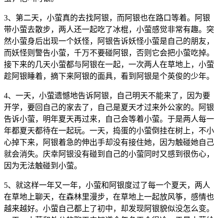
3、第二天，小萤真的去找阿银，而阿银也在路口等着。阿银
带小萤去散步，两人还一起吃了冰棍，小萤感觉非常有趣。突
然小萤身后出现一个妖怪，阿银告诉妖怪小萤是自己的朋友，
而妖怪则警告小萤，千万不要碰阿银，否则它会把小萤吃掉。
接下来的几天小萤都与阿银在一起，一次两人在草地上，小萤
趁阿银睡着，摘下来阿银的面具，看到阿银是个英俊的少年。
4、一天，小萤遗憾地告诉阿银，自己明天不能来了，因为要
开学，要回自己的家去了，自己是夏天才过来外公家的。阿银
告诉小萤，明年夏天再过来，自己会等着小萤。于是两人每一
年都夏天都待在一起玩。一天，捣蛋的小萤倒挂在树上，不小
心掉下来，阿银着急的伸出手却没有接住她，因为触碰她自己
就会消失。庆幸阿银没有碰到自己的小萤同时又感到很伤心，
因为无法触碰到小萤。
5、就这样一年又一年，小萤和阿银度过了每一个夏天，两人
在草地上聊天，在森林里漫步，在草地上一起放风筝，感情也
越来越好。小萤自己都上了初中，却发现阿银貌似没怎么变。