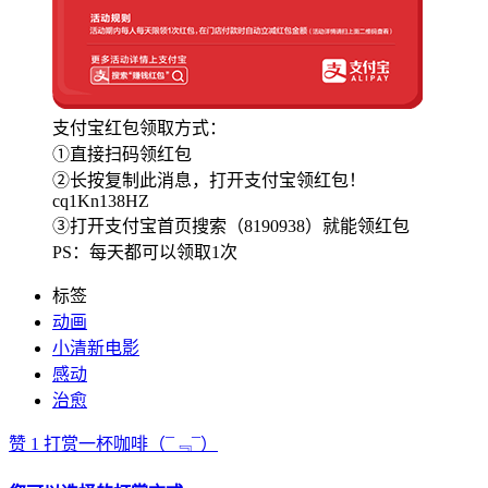
支付宝红包领取方式：
①直接扫码领红包
②长按复制此消息，打开支付宝领红包！
cq1Kn138HZ
③打开支付宝首页搜索（8190938）就能领红包
PS：每天都可以领取1次
标签
动画
小清新电影
感动
治愈
赞
1
打赏一杯咖啡
（¯﹃¯）