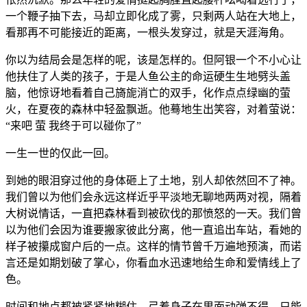
一个鞭子抽下去，马却立即化成了雾，只剩两人站在大地上，
看那再不可能接近的距离，一根头发穿过，就是天涯海角。
你以为结局会是怎样的呢，该是怎样的。但阿银一个不小心让
他扶住了人类的孩子，于是人鱼公主的命运硬生生地劈头盖
脑，他惊讶地看着自己旖旎消亡的双手，化作点点绿幽的萤
火，在夏夜的森林中轻盈飘逝。他蓦地生出笑容，对着萤说：
“来吧 萤 我终于可以碰你了”
一生一世的仅此一回。
到她的眼泪穿过他的身体砸上了土地，别人却依然回不了神。
我们曾以为他们会永远这样近乎平淡地无聊地两两对视，隔着
大树说情话，一直把森林看到被砍伐的那愤怒的一天。我们曾
以为他们会因为谁要搬家彼此分离，他一直追出车站，看她的
样子被攥成窗户后的一点。这样的情节曾千万遍地预演，而诺
言还是如期划破了掌心，你看血水迅速地给生命和爱情线上了
色。
时间和地点都被紧紧地糊住，弓着身子在里面动弹不得，只能