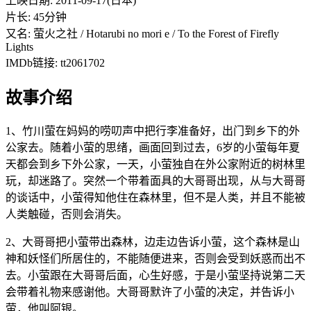
上映日期: 2011-09-17(日本)
片长: 45分钟
又名: 萤火之社 / Hotarubi no mori e / To the Forest of Firefly
Lights
IMDb链接: tt2061702
故事介绍
1、竹川萤在妈妈的唠叨声中把行李准备好，出门到乡下的外
公家去。随着小萤的思绪，画面回到过去，6岁的小萤每年夏
天都会到乡下外公家，一天，小萤独自在外公家附近的树林里
玩，却迷路了。突然一个带着面具的大哥哥出现，从与大哥哥
的谈话中，小萤得知他住在森林里，但不是人类，并且不能被
人类触碰，否则会消失。
2、大哥哥把小萤带出森林，边走边告诉小萤，这个森林是山
神和妖怪们所居住的，不能随便进来，否则会受到妖惑而出不
去。小萤跟在大哥哥后面，心生好感，于是小萤坚持说第二天
会带着礼物来感谢他。大哥哥默许了小萤的决定，并告诉小
萤，他叫阿银。