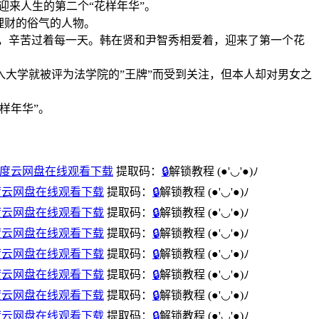
来人生的第二个“花样年华”。
理财的俗气的人物。
，辛苦过着每一天。韩在贤和尹智秀相爱着，迎来了第一个花
大学就被评为法学院的”王牌”而受到关注，但本人却对男女之
样年华”。
SKS] 百度云网盘在线观看下载
提取码：
🔒
解锁教程
(●'◡'●)ﾉ
S] 百度云网盘在线观看下载
提取码：
🔒
解锁教程
(●'◡'●)ﾉ
S] 百度云网盘在线观看下载
提取码：
🔒
解锁教程
(●'◡'●)ﾉ
S] 百度云网盘在线观看下载
提取码：
🔒
解锁教程
(●'◡'●)ﾉ
S] 百度云网盘在线观看下载
提取码：
🔒
解锁教程
(●'◡'●)ﾉ
S] 百度云网盘在线观看下载
提取码：
🔒
解锁教程
(●'◡'●)ﾉ
S] 百度云网盘在线观看下载
提取码：
🔒
解锁教程
(●'◡'●)ﾉ
S] 百度云网盘在线观看下载
提取码：
🔒
解锁教程
(●'◡'●)ﾉ