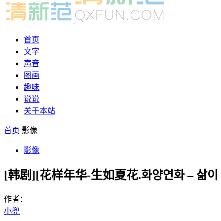
首页
文字
声音
图画
趣味
说说
关于本站
首页
影像
影像
[韩剧][花样年华-生如夏花.화양연화 – 삶이 꽃이
作者：
小兜
-