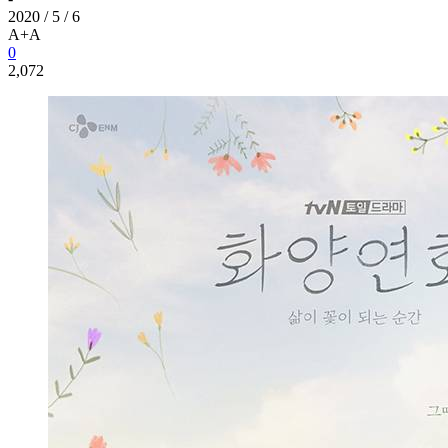
2020 / 5 / 6
A+
A
0
2,072