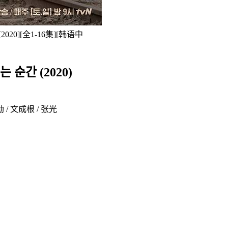
020][全1-16集][韩语中
순간 (2020)
 / 文成根 / 张光