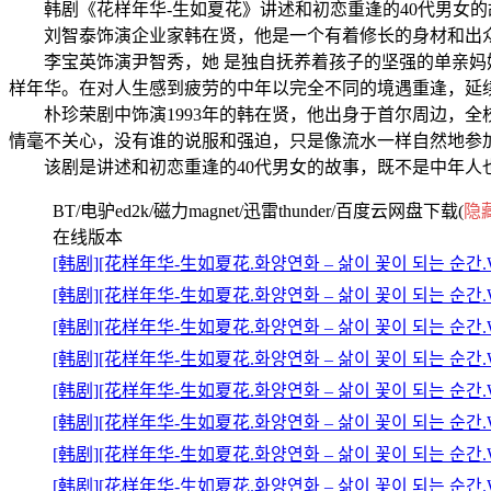
韩剧《花样年华-生如夏花》讲述和初恋重逢的40代男女的
刘智泰饰演企业家韩在贤，他是一个有着修长的身材和出众的
李宝英饰演尹智秀，她 是独自抚养着孩子的坚强的单亲妈妈
样年华。在对人生感到疲劳的中年以完全不同的境遇重逢，延
朴珍荣剧中饰演1993年的韩在贤，他出身于首尔周边，全
情毫不关心，没有谁的说服和强迫，只是像流水一样自然地参
该剧是讲述和初恋重逢的40代男女的故事，既不是中年人也
BT/电驴ed2k/磁力magnet/迅雷thunder/百度云网盘下载(
隐
在线版本
[韩剧][花样年华-生如夏花.화양연화 – 삶이 꽃이 되는 순간.When
[韩剧][花样年华-生如夏花.화양연화 – 삶이 꽃이 되는 순간.When
[韩剧][花样年华-生如夏花.화양연화 – 삶이 꽃이 되는 순간.When
[韩剧][花样年华-生如夏花.화양연화 – 삶이 꽃이 되는 순간.When
[韩剧][花样年华-生如夏花.화양연화 – 삶이 꽃이 되는 순간.When
[韩剧][花样年华-生如夏花.화양연화 – 삶이 꽃이 되는 순간.When
[韩剧][花样年华-生如夏花.화양연화 – 삶이 꽃이 되는 순간.When
[韩剧][花样年华-生如夏花.화양연화 – 삶이 꽃이 되는 순간.When