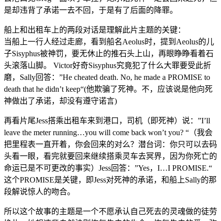
是却违背了承诺一去不回，于是有了后面的降罪。
船上和出租车上的两段对话是理解此片主题的关键：
当船上一行人经过走廊，看到船名Aeolus时，提到Aeolus的儿
子Sisyphus被神罚，要无休止的推石头上山，再眼睁睁看着石
头滚落山脚。 Victor好奇Sisyphus究竟犯了什么大罪要受此折
磨，Sally回答：”He cheated death. No, he made a PROMISE to
death that he didn’t keep“(他欺骗了死神。不，应该说是他向死
神做出了承诺，却没有遵守诺言)
再看片尾Jess搭乘出租车来到港口，司机（即死神）说：”I’ll
leave the meter running…you will come back won’t you? “（我会
把里程表一直开着，你会回来的对么？潜台词：你只可以去码
头看一眼，看完就要回来继续搭乘灵车去冥界，因为你死亡的
命运已是不可更改的事实）Jess回答：”Yes，I…I PROMISE.“
这个PROMISE是关键，即Jess对死神的承诺，和船上Sally的那
段解说惊人的吻合。
所以这个故事的主题是一个不愿承认自己死去的灵魂做的徒劳