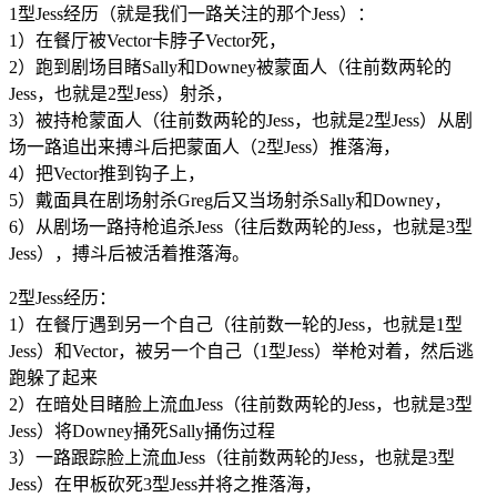
1型Jess经历（就是我们一路关注的那个Jess）：
1）在餐厅被Vector卡脖子Vector死，
2）跑到剧场目睹Sally和Downey被蒙面人（往前数两轮的
Jess，也就是2型Jess）射杀，
3）被持枪蒙面人（往前数两轮的Jess，也就是2型Jess）从剧
场一路追出来搏斗后把蒙面人（2型Jess）推落海，
4）把Vector推到钩子上，
5）戴面具在剧场射杀Greg后又当场射杀Sally和Downey，
6）从剧场一路持枪追杀Jess（往后数两轮的Jess，也就是3型
Jess），搏斗后被活着推落海。
2型Jess经历：
1）在餐厅遇到另一个自己（往前数一轮的Jess，也就是1型
Jess）和Vector，被另一个自己（1型Jess）举枪对着，然后逃
跑躲了起来
2）在暗处目睹脸上流血Jess（往前数两轮的Jess，也就是3型
Jess）将Downey捅死Sally捅伤过程
3）一路跟踪脸上流血Jess（往前数两轮的Jess，也就是3型
Jess）在甲板砍死3型Jess并将之推落海，