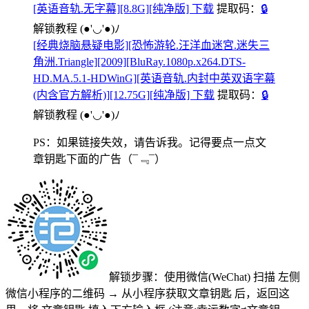
[英语音轨.无字幕][8.8G][纯净版] 下载
提取码：
🔒
解锁教程
(●'◡'●)ﾉ
[经典烧脑悬疑电影][恐怖游轮.汪洋血迷宮.迷失三
角洲.Triangle][2009][BluRay.1080p.x264.DTS-
HD.MA.5.1-HDWinG][英语音轨.内封中英双语字幕
(内含官方解析)][12.75G][纯净版] 下载
提取码：
🔒
解锁教程
(●'◡'●)ﾉ
PS：如果链接失效，请告诉我。记得要点一点文
章钥匙下面的广告
（¯﹃¯）
解锁步骤：使用微信(WeChat) 扫描
左侧
微信小程序的二维码
→
从小程序获取文章钥匙
后，返回这