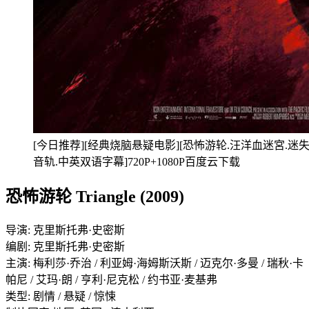
[今日推荐][经典烧脑悬疑电影][恐怖游轮.汪洋血迷宮.迷失三角洲.T
音轨.中英双语字幕]720P+1080P百度云下载
恐怖游轮 Triangle (2009)
导演: 克里斯托弗·史密斯
编剧: 克里斯托弗·史密斯
主演: 梅利莎·乔治 / 利亚姆·海姆斯沃斯 / 迈克尔·多曼 / 瑞秋·卡
帕尼 / 艾玛·朗 / 亨利·尼克松 / 约书亚·麦基弗
类型: 剧情 / 悬疑 / 惊悚