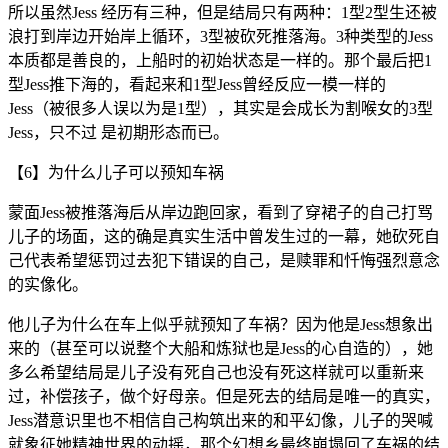
所以虽然Jess 经历有三种，但是结局只有两种：1型2型生还被
浪打到岸边开始岸上循环，3型被砍死推落海。3种类型的Jess
本质都是善良的，上船时的初始状态是一样的。那个最后把1
型Jess推下海的，看起来和1型Jess曾经反应一模一样的
Jess（被很多人误以为是1型），其实是会成长为割喉女的3型
Jess，只不过 是初期形态而已。
【6】为什么儿子可以预知车祸
蒙面Jess被推落海后从岸边跑回家，看到了穿裙子的自己打骂
儿子的场面，这的确是真实生活中曾发生过的一幕，她砍死自
己代表希望惩罚过去犯下错误的自己，是赎罪和忏悔强烈意念
的实像化。
他儿子为什么在车上似乎就预知了车祸？因为他是Jess想象出
来的（甚至可以说整个大船和炼狱也是Jess的心自造的），她
多么希望结局是儿子没有死自己也没有死这样就可以重新来
过，补偿孩子，做个好母亲。但是死去的结局是唯一的真实，
Jess潜意识里也不相信自己构筑出来的和平幻像，儿子的哭喊
就象征她精神世界的动摇，那个幻想乡最终崩塌回了车祸的结