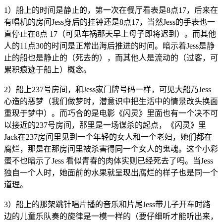
1）船上的时间是静止的，第一次在餐厅看表是8点17，后来在
有唱机的房间Jess身后的挂钟还是8点17，当然Jess的手表也一
直停止在8点 17（可见车祸那天早上母子即将迟到）。而其他
人的11点30的时间是正常出海后推进的时间。暗示着Jess是静
止的船也是静止的（死去的），而其他人是流动的（过客，可
累积痕迹于船上）概念。
2）船上237号房间，和Jess家门牌号码一样，可见大船乃Jess
心造的恶梦（我们做梦时，潜意识中把生活中的情景改头换面
重现于梦中）。而巧合的是电影《闪灵》里面也有一个决不可
以接近的237号房间，那里是一场谋杀的起点，《闪灵》里
Jack在237房间里见到一个年轻的女人和一个老妇，她们都在
腐烂，那是在那房间里被杀害得同一个女人的鬼魂。这个小彩
蛋不也暗示了Jess 看似青春的肉体实则已经死去了吗。当Jess
独自一个人时，她面前的水果就呈现出腐烂的样子也是同一个
道理。
3）船上的那架跳针唱片播的音乐和片尾Jess带儿子开车时路
边的儿童乐队奏的旋律是一模一样的（要仔细听才能听出来，