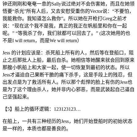
钟还刚刚和奄奄一息的Sally说过绝对不会伤害她，而且在她领
悟要“杀光”所有人后，又去安慰受重伤的Vector说：“不要怕，
我能救你。我知道怎么救你”。所以她在开枪打Greg之前才
说：“现在这个我不是我，真正的我正在帆船里和你在一起
呢。” “等我杀了你，我们就都可以回去了。” (这次她用的也
不是I will return，而是We will return）
Jess 的计划应该是：杀死船上所有的人，然后等在登船口，阻
止之后那批人上船，最后自杀。她相信等她醒来就会回到原来
那艘小帆船上和大家一起，使一切恢复到最初的状态。所以
Jess才逼迫自己果断干脆的痛下杀手，这是手段上的残忍，但
出发点是为了救活所有人。所以那个彪悍的脸上有伤的Jess也
是为了这个理由杀人，她并非内心邪恶，而是武装起自己逼自
己坚强起来。
【5】船上的循环逻辑：123123123…
在船上，一共有三种经历的Jess，她们开始登船时的初始状态
是一样的，本质也都是善良的。