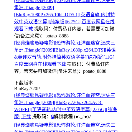
[经典烧脑悬疑电影][恐怖游轮.汪洋血迷宮.迷失三
角洲.Triangle][2009]
[BluRay.1080P.x265.10bit.DD5.1][英语音轨.内封特
效中英双语字幕][纯净版][6.75G] 百度云网盘在线
观看下载
提取码：
付费私订内容，若需要可加微
信(备注来意)：potato_8888
[经典烧脑悬疑电影][恐怖游轮.汪洋血迷宮.迷失三
角洲.Triangle][2009][BluRay.1080p.x264.DTS][英语
&英评双音轨.附外挂简英双语字幕][纯净版][11G]
百度云网盘在线观看下载
提取码：
付费私订内
容，若需要可加微信(备注来意)：potato_8888
下载版本
BluRay-720P
[经典烧脑悬疑电影][恐怖游轮.汪洋血迷宮.迷失三
角洲.Triangle][2009][BluRay.720p.x264.AC3-
WOFEI][英语音轨.内封中英双语字幕][2.05G][纯净
版] 下载
提取码：
🔒
解锁教程
(●'◡'●)ﾉ
[经典烧脑悬疑电影][恐怖游轮.汪洋血迷宮.迷失三