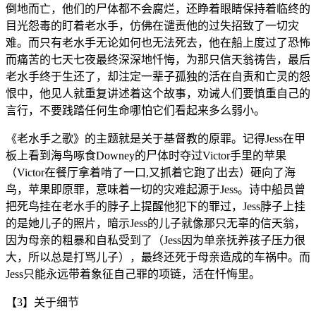
倒地而亡，他们的尸体都不会腐烂，还睁着眼睛保持着临终的
目光怨毒的盯着老水手，仿佛在谴责他的过失招致了一切灾
难。而只有老水手无论如何也无法死去，他在船上度过了恐怖
而痛苦的七天七夜最终深深地忏悔，为那只信天翁祷告，最后
老水手终于生还了，却注定一辈子孤独的活在自责和亡灵的怨
恨中，他见人就重复讲述着这个故事，劝诫人们要慎重自己的
言行，不要践踏任何生命哪怕它们看起来多么弱小。
《老水手之歌》的主题就是关于基督教的原罪。记得Jess在甲
板上看到海鸟啄食Downey的尸体时夺过Victor手里的苹果
（Victor在餐厅拿着啃了一口,又抓着它跑了出去）砸向了海
鸟，苹果即原罪，意味着一切的灾难起源于Jess。诗中船员曾
把死鸟挂在老水手的脖子上提醒他犯下的罪过，Jess脖子上挂
的是她儿子的照片，暗示Jess的儿子就像那只无辜的信天翁，
因为母亲的粗暴和自私受到了（Jess因为单亲抚养孩子压力很
大，所以总是打骂儿子），最终还死于母亲造成的车祸中。而
Jess只能永远带着象征自己罪的项链，活在忏悔里。
【3】关于细节