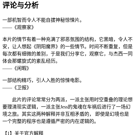
评论与分析
一部机智而令人不能自拔神秘惊悚片。
——《观察家》
本片的情节有着一种充满了邪恶氛围的结构，它黑暗，令人不
安，让人想起《阴阳魔界》的一些情节。时间不断重复，但是
每次都有细微的差别，于是我们分享它，观察它，与杰西一同
体会那螺旋式的紊乱经历。
——《闲暇》
一部结构精巧，引人入胜的惊悚电影。
——《卫报》
此片的评论常常分为两派，一派主张用时空重叠的理论想
要理清现实逻辑，一派主张Jess的鬼魂在车祸后进行了一场幻
境之旅。其实这两种解释并非互相矛盾的， 即使是幻境也是
一个完整的程序也是遵循严密的内在逻辑的。
【1】关于官方解释