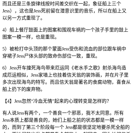
而且还是三条旋律线按时间差交织在一起，象征船上三个
Jess），这也是Jess死前留在潜意识里的音乐，所以在船上又
以另一方式重现了。
4）船上餐厅鼓面上的图案和围观车祸的一个孩子手里的鼓上
图案一模一样，也是重现。
5）被枪打中头顶的那个蒙面Jess受伤和流血的部位跟车祸中
穿裙子Jess尸体头部的致命伤部位一致，重现。
6）Jess开车撞死海鸟带来厄运同《老水手之歌》射杀海鸟造
成厄运相似，Jess家墙上也挂着信天翁的装饰画，并在片子里
多次出现海鸟的特写。而且信天翁是著名的食腐动物，喜食从
船上扔下的废弃物。
【4】Jess忽然“冷血无情”起来的心理转变是怎样的？
有人说Jess有两个，一个善良一个邪恶，我不太同意。所有
Jess本质上都是善良的，她们上船之前的状态都是一模一样
的，而到了第三个阶段每一个 Jess都是很坚定地要杀死全船的