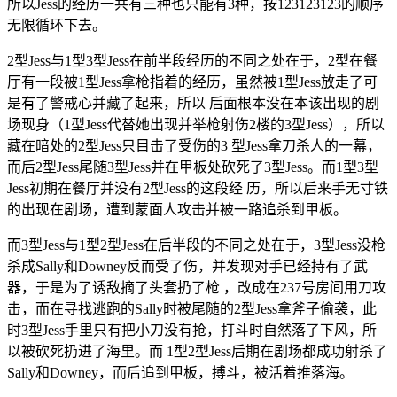
所以Jess的经历一共有三种也只能有3种，按123123123的顺序
无限循环下去。
2型Jess与1型3型Jess在前半段经历的不同之处在于，2型在餐
厅有一段被1型Jess拿枪指着的经历，虽然被1型Jess放走了可
是有了警戒心并藏了起来，所以 后面根本没在本该出现的剧
场现身（1型Jess代替她出现并举枪射伤2楼的3型Jess），所以
藏在暗处的2型Jess只目击了受伤的3 型Jess拿刀杀人的一幕，
而后2型Jess尾随3型Jess并在甲板处砍死了3型Jess。而1型3型
Jess初期在餐厅并没有2型Jess的这段经 历，所以后来手无寸铁
的出现在剧场，遭到蒙面人攻击并被一路追杀到甲板。
而3型Jess与1型2型Jess在后半段的不同之处在于，3型Jess没枪
杀成Sally和Downey反而受了伤，并发现对手已经持有了武
器，于是为了诱敌摘了头套扔了枪 ，改成在237号房间用刀攻
击，而在寻找逃跑的Sally时被尾随的2型Jess拿斧子偷袭，此
时3型Jess手里只有把小刀没有抢，打斗时自然落了下风，所
以被砍死扔进了海里。而 1型2型Jess后期在剧场都成功射杀了
Sally和Downey，而后追到甲板，搏斗，被活着推落海。