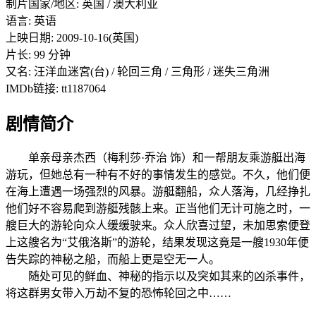
制片国家/地区: 英国 / 澳大利亚
语言: 英语
上映日期: 2009-10-16(英国)
片长: 99 分钟
又名: 汪洋血迷宮(台) / 轮回三角 / 三角形 / 迷失三角洲
IMDb链接: tt1187064
剧情简介
单亲母亲杰西（梅利莎·乔治 饰）和一帮朋友乘游艇出海
游玩，但她总有一种有不好的事情发生的感觉。不久，他们便
在海上遭遇一场强烈的风暴。游艇翻船，众人落海，几经挣扎
他们好不容易爬到游艇残骸上来。正当他们无计可施之时，一
艘巨大的游轮向众人缓缓驶来。众人欣喜过望，未加思索便登
上这艘名为“艾俄洛斯”的游轮，结果发现这竟是一艘1930年便
告失踪的神秘之船，而船上更是空无一人。
随处可见的鲜血、神秘的指示以及突如其来的凶杀事件，
将这群男女带入万劫不复的恐怖轮回之中……