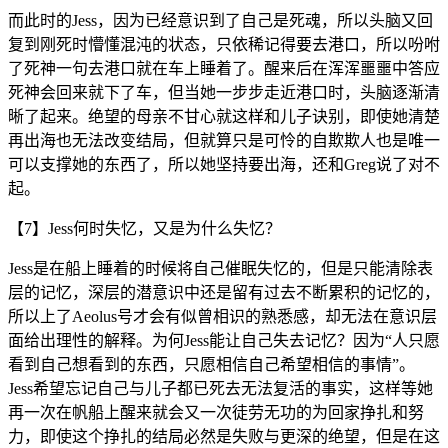
而此时的Jess，因为已经意识到了自己是死魂，所以头脑又回
复到刚死时懵懂混沌的状态，只依稀记得要去港口，所以吩咐
了死神一句去港口就在车上睡着了。醒来后在浑浑噩噩中答应
死神会回来就下了车，但当她一步步走近港口时，头脑逐渐清
晰了起来。绝望的母亲不甘心就这样和儿子诀别，即使她清楚
再出海也无法改变结局，但就算只是可怜的自欺欺人也是唯一
可以支撑她的东西了，所以她坚持要出海，还和Greg说了对不
起。
【7】Jess何时失忆，又是为什么失忆？
Jess是在船上睡着的时候将自己催眠失忆的，但是只能清除表
层的记忆，深层的潜意识中还是留有过去不断累积的记忆的，
所以上了Aeolus号才会有似曾相识的熟悉感，却无法在意识层
面给出理性的解释。为何Jess能让自己失去记忆？因为“人只愿
看到自己想看到的东西，只愿相信自己希望相信的事情”。
Jess希望忘记自己与儿子都已死去无法复活的事实，这样等她
再一次在帆船上醒来就会又一次徒劳无功的为回家挣扎和努
力，即使这个挣扎的结局必然是失败与更深的绝望，但是在这