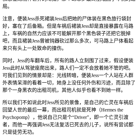
局。
注意，便装Jess杀死裙装Jess后把她的尸体装在黑色旅行袋封
好，塞在了后备箱。但是车祸后裙装Jess却是直接暴露在马路
上，车祸的自然力应该不可能解开那个黑色袋子还把它脱掉
吧，而且裙装Jess曾被钝器砍过那么多次，可马路上尸体看起
来只有头上一处致命的撞伤。
同时，Jess的车翻车后，所有的路人立刻围了过来，假设便装
Jess此时从驾驶座爬出来，路人们一定不会放着她不管的吧。
可我们见到的情景却是：光线转暗，便装Jess一个人站在人群
外表情呆滞的看着一切，她身上没任何外伤和污迹，而且除了
那个一身黑衣的出租司机，其他人似乎也看不到她一样。
所以我们不如说此时Jess所见的景像，是自己的亡灵在车祸后
回望人世的最后一幕，而出租司机就是死神（Hermes the
Psychopomp），他说自己只是个“Driver”，即一个亡灵引渡
者，而他一再强调Jess无法复活已死去的儿子，说所有尝试都
只是徒劳无功。