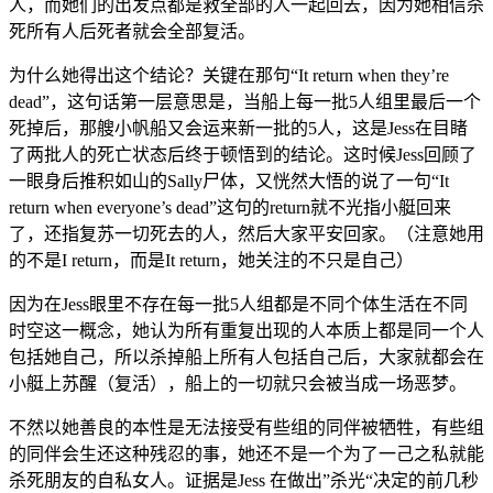
人，而她们的出发点都是救全部的人一起回去，因为她相信杀
死所有人后死者就会全部复活。
为什么她得出这个结论？关键在那句“It return when they’re
dead”，这句话第一层意思是，当船上每一批5人组里最后一个
死掉后，那艘小帆船又会运来新一批的5人，这是Jess在目睹
了两批人的死亡状态后终于顿悟到的结论。这时候Jess回顾了
一眼身后推积如山的Sally尸体，又恍然大悟的说了一句“It
return when everyone’s dead”这句的return就不光指小艇回来
了，还指复苏一切死去的人，然后大家平安回家。（注意她用
的不是I return，而是It return，她关注的不只是自己）
因为在Jess眼里不存在每一批5人组都是不同个体生活在不同
时空这一概念，她认为所有重复出现的人本质上都是同一个人
包括她自己，所以杀掉船上所有人包括自己后，大家就都会在
小艇上苏醒（复活），船上的一切就只会被当成一场恶梦。
不然以她善良的本性是无法接受有些组的同伴被牺牲，有些组
的同伴会生还这种残忍的事，她还不是一个为了一己之私就能
杀死朋友的自私女人。证据是Jess 在做出”杀光“决定的前几秒