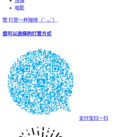
惊悚
电影
赞
打赏一杯咖啡
（¯﹃¯）
您可以选择的打赏方式
支付宝扫一扫