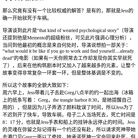
那么究竟有没有一个比较权威的解答？是有的，那就是Jess的
确一开始就死于车祸。
导演谈到此片是“that kind of wearied psychological story”（导演
还提到他是Memento的超级粉丝，可见此片强调心理分析），
当问到他最初的概念是来自何处时，导演说想拍一部关于：
“what would it be like if you go to work and find yourself…already
dead”的电影（如果有一天你照常去工作却发现你其实早就死
了），后来在他构筑剧本时又加入了越来越多的元素，让整个
故事变得非常复杂一环套一环，但是整体基调是不变的。
所以这个故事的全貌大致如下：
周六早上，Jess带着儿子去赴Greg八点半的约一起出海（冰箱
上的纸条写着 ：Greg，the trangle harbor 8:30，是她提醒自己
用的），但是因为儿子弄洒了颜料耽误了时间，所以Jess为了
不迟到开了快车，导致车祸，母子二人当场死去，死亡时间是
8：17 分，也就是Jess手表和船上的挂钟永远停止的时间。Jess
的灵魂在弥留之际记得有一个约还没有赴，所以请求死神带她
去港口见Greg一面以了牵挂，她承诺死神一定会回来赴死，但