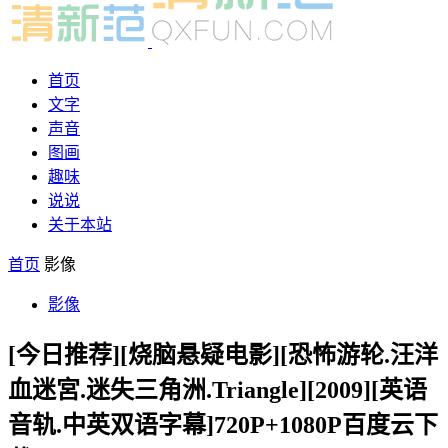
首页
文字
声音
图画
趣味
说说
关于本站
首页
影像
影像
[今日推荐][烧脑悬疑电影][恐怖游轮.汪洋
血迷宮.迷失三角洲.Triangle][2009][英语
音轨.中英双语字幕]720P+1080P百度云下