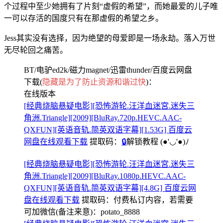
个过程中至少她拥有了片刻“虚假的希望”，而她最爱的儿子唯
一可以存活的国度只有在那虚假的希望之乡。
Jess其实没有选择，因为绝望的母爱即是一场永劫。落入万世
无尽轮回之痛苦。
BT/电驴ed2k/磁力magnet/迅雷thunder/百度云网盘
下载(
隐藏是为了防止资源和谐过快
)：
在线版本
[经典烧脑悬疑电影][恐怖游轮.汪洋血迷宮.迷失三
角洲.Triangle][2009][BluRay.720p.HEVC.AAC-
QXFUN][英语音轨.简英双语字幕][1.53G] 百度云
网盘在线观看下载
提取码：
🔒
解锁教程
(●'◡'●)ﾉ
[经典烧脑悬疑电影][恐怖游轮.汪洋血迷宮.迷失三
角洲.Triangle][2009][BluRay.1080p.HEVC.AAC-
QXFUN][英语音轨.简英双语字幕][4.8G] 百度云网
盘在线观看下载
提取码：
付费私订内容，若需要
可加微信(备注来意)：potato_8888