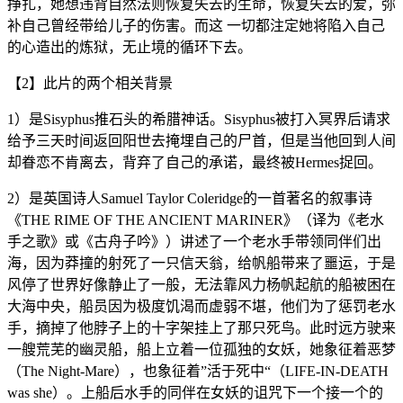
挣扎，她想违背自然法则恢复失去的生命，恢复失去的爱，弥
补自己曾经带给儿子的伤害。而这 一切都注定她将陷入自己
的心造出的炼狱，无止境的循环下去。
【2】此片的两个相关背景
1）是Sisyphus推石头的希腊神话。Sisyphus被打入冥界后请求
给予三天时间返回阳世去掩埋自己的尸首，但是当他回到人间
却眷恋不肯离去，背弃了自己的承诺，最终被Hermes捉回。
2）是英国诗人Samuel Taylor Coleridge的一首著名的叙事诗
《THE RIME OF THE ANCIENT MARINER》（译为《老水
手之歌》或《古舟子吟》）讲述了一个老水手带领同伴们出
海，因为莽撞的射死了一只信天翁，给帆船带来了噩运，于是
风停了世界好像静止了一般，无法靠风力杨帆起航的船被困在
大海中央，船员因为极度饥渴而虚弱不堪，他们为了惩罚老水
手，摘掉了他脖子上的十字架挂上了那只死鸟。此时远方驶来
一艘荒芜的幽灵船，船上立着一位孤独的女妖，她象征着恶梦
（The Night-Mare），也象征着”活于死中“（LIFE-IN-DEATH
was she）。上船后水手的同伴在女妖的诅咒下一个接一个的