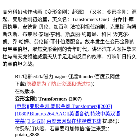
高分科幻动作动画《变形金刚：起源》（又名：变形金刚：源
起、变形金刚初始篇，英文名：Transformers One）由乔什·库
雷执导，安德鲁·贝伦、加百利·法拉利担任编剧，克里斯·海姆
斯沃斯、布莱恩·泰瑞·亨利、斯嘉丽·约翰逊、科甘-迈克尔·
凯、乔·哈姆、劳伦斯·菲什伯恩配音。故事发生在变形金刚的
母星塞伯坦，聚焦变形金刚的青年时代，讲述汽车人领袖擎天
柱与霸天虎领袖威震天从手足走向反目的故事，打响旷日持久
的塞伯坦之战。
BT/电驴ed2k/磁力magnet/迅雷thunder/百度云网盘
下载(
隐藏是为了防止资源和谐过快
)：
在线版本
变形金刚1 Transformers (2007)
[电影][变形金刚.變形金剛.Transformers][2007]
[1080P.Bluray.x264.AAC][英语音轨.特效中英双语
字幕][3.64GB] 百度云网盘在线观看下载
提取码：
付费私订内容，若需要可加微信(备注来意)：
potato_8888