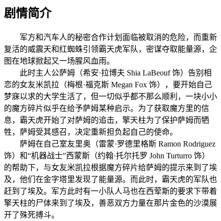
剧情简介
军方和汽车人的秘密合作计划面临被取消的危险，而重新
复活的威震天和红蜘蛛引领霸天虎军队，密谋夺取能量源，企
图在地球掀起又一场腥风血雨。
此时主人公萨姆（希安·拉博夫 Shia LaBeouf 饰）告别相
恋的女友米凯拉（梅根·福克斯 Megan Fox 饰），要开始自己
梦寐以求的大学生活了，但一切似乎都不那么顺利，一块小小
的魔方碎片似乎在给予萨姆某种启示。为了获取魔方里的信
息，霸天虎开始了对萨姆的追击，擎天柱为了保护萨姆而牺
牲，萨姆受其感召，决定重新担负起自己的使命。
萨姆在自己室友里奥（雷蒙·罗德里格斯 Ramon Rodriguez
饰）和“机器战士”西蒙斯（约翰·托尔托罗 John Turturro 饰）
的帮助下，与女友米凯拉根据魔方碎片给萨姆的提示来到了埃
及，他们在金字塔里发现了能量源。而此时，霸天虎的军队也
赶到了埃及。军方此时有一小队人马也在西荤斯的要求下带着
擎天柱的尸体来到了埃及，善恶双方力量在那片金色的沙漠展
开了殊死搏斗。