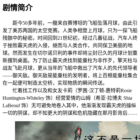
剧情简介
距今50多年前，一艘来自赛博坦的飞船坠落月球，由此引
发了美苏两国的太空竞赛。人类争相登上月球，只为一探飞船
残骸中的秘密。时间回到21世纪初，经过几番征战，汽车人终
于挫败霸天虎的入侵，继而与人类合作，共同保卫美丽的地
球。然而发生在切尔诺贝利的事件却将尘封已久的月球计划重
新摆到桌面。为了防止霸天虎找到能量柱为非作歹，擎天柱与
战友飞赴月球，更从当年的飞船中救出了汽车人的先代领导者
——御天敌。御天敌是能量柱的发明者，将上百根能量柱集合
在一起便可制造太空桥，实现物质的瞬间传送。
忙着找工作以及和女友卡莉（罗茜·汉丁顿-惠特莉Rosie
Huntington-Whiteley 饰）经营爱情的山姆（希亚·拉博夫 Shia
LaBeouf 饰）无可避免地卷入其中，他渐渐发现霸天虎的操纵
一切的阴谋，却不知更大的阴谋和危机隐藏在那月影背后……