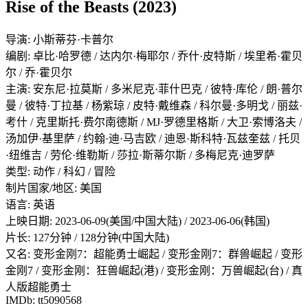
Rise of the Beasts (2023)
导演: 小斯蒂芬·卡普尔
编剧: 卓比·哈罗德 / 达内尔·梅耶尔 / 乔什·皮特斯 / 埃里希·霍贝
尔 / 乔·霍贝尔
主演: 安东尼·拉莫斯 / 多米尼克·菲什巴克 / 彼特·库伦 / 朗·普尔
曼 / 彼特·丁拉基 / 杨紫琼 / 皮特·戴维森 / 科尔曼·多明戈 / 丽兹·
考什 / 克里斯托·费尔南德斯 / MJ·罗德里格斯 / 大卫·索博洛夫 /
汤加伊·基里萨 / 约翰·迪·马吉欧 / 迪恩·斯科特·瓦兹奎兹 / 托贝
·纽维吉 / 劳伦·维勒斯 / 莎拉·斯蒂尔斯 / 多梅尼克·迪罗萨
类型: 动作 / 科幻 / 冒险
制片国家/地区: 美国
语言: 英语
上映日期: 2023-06-09(美国/中国大陆) / 2023-06-06(韩国)
片长: 127分钟 / 128分钟(中国大陆)
又名: 变形金刚7：超能勇士崛起 / 变形金刚7：群兽崛起 / 变形
金刚7 / 变形金刚：狂兽崛起(港) / 变形金刚：万兽崛起(台) / 真
人版超能勇士
IMDb: tt5090568