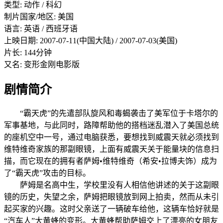
类型: 动作 / 科幻
制片国家/地区: 美国
语言: 英语 / 西班牙语
上映日期: 2007-07-11(中国大陆) / 2007-07-03(美国)
片长: 144分钟
又名: 变形金刚电影版
剧情简介
“霸天虎”的先遣部队旋风和毒蝎袭击了美军位于卡塔尔的
军事基地，与此同时，路障帮助他的搭档迷乱潜入了美国总统
的座机空中一号，通过电脑获悉，要想找到威震天就必须找到
维特维奇家族的那副眼镜，上面有威震天关于能量块的信息扫
描，而它现在的拥有者萨姆•维特维奇（希安•拉博夫饰）成为
了“霸天虎”攻击的目标。
萨姆是名高中生，学校里没有人相信他讲述的关于这副眼
镜的历史，失望之余，萨姆把眼镜放到网上拍卖，然而从未引
起买家的兴趣。这时父亲送了一辆破车给他，这辆车恰好就是
“汽车人”大黄蜂的变形。大黄蜂帮助萨姆交上了漂亮的女朋友