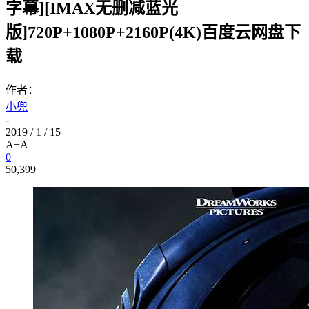
字幕][IMAX无删减蓝光
版]720P+1080P+2160P(4K)百度云网盘下
载
作者：
小兜
-
2019 / 1 / 15
A+
A
0
50,399