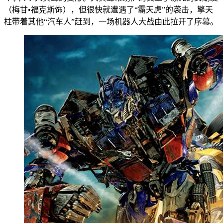
（梅甘•福克斯饰），但很快就遭遇了“霸天虎”的袭击，擎天
柱带着其他“汽车人”赶到，一场机器人大战由此拉开了序幕。