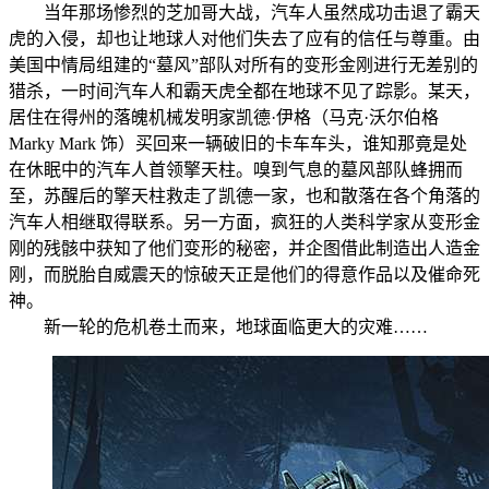
当年那场惨烈的芝加哥大战，汽车人虽然成功击退了霸天
虎的入侵，却也让地球人对他们失去了应有的信任与尊重。由
美国中情局组建的“墓风”部队对所有的变形金刚进行无差别的
猎杀，一时间汽车人和霸天虎全都在地球不见了踪影。某天，
居住在得州的落魄机械发明家凯德·伊格（马克·沃尔伯格
Marky Mark 饰）买回来一辆破旧的卡车车头，谁知那竟是处
在休眠中的汽车人首领擎天柱。嗅到气息的墓风部队蜂拥而
至，苏醒后的擎天柱救走了凯德一家，也和散落在各个角落的
汽车人相继取得联系。另一方面，疯狂的人类科学家从变形金
刚的残骸中获知了他们变形的秘密，并企图借此制造出人造金
刚，而脱胎自威震天的惊破天正是他们的得意作品以及催命死
神。
新一轮的危机卷土而来，地球面临更大的灾难……