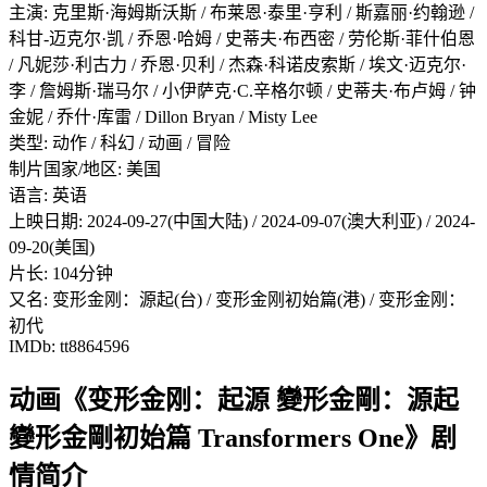
主演: 克里斯·海姆斯沃斯 / 布莱恩·泰里·亨利 / 斯嘉丽·约翰逊 /
科甘-迈克尔·凯 / 乔恩·哈姆 / 史蒂夫·布西密 / 劳伦斯·菲什伯恩
/ 凡妮莎·利古力 / 乔恩·贝利 / 杰森·科诺皮索斯 / 埃文·迈克尔·
李 / 詹姆斯·瑞马尔 / 小伊萨克·C.辛格尔顿 / 史蒂夫·布卢姆 / 钟
金妮 / 乔什·库雷 / Dillon Bryan / Misty Lee
类型: 动作 / 科幻 / 动画 / 冒险
制片国家/地区: 美国
语言: 英语
上映日期: 2024-09-27(中国大陆) / 2024-09-07(澳大利亚) / 2024-
09-20(美国)
片长: 104分钟
又名: 变形金刚：源起(台) / 变形金刚初始篇(港) / 变形金刚：
初代
IMDb: tt8864596
动画《变形金刚：起源 變形金剛：源起
變形金剛初始篇 Transformers One》剧
情简介