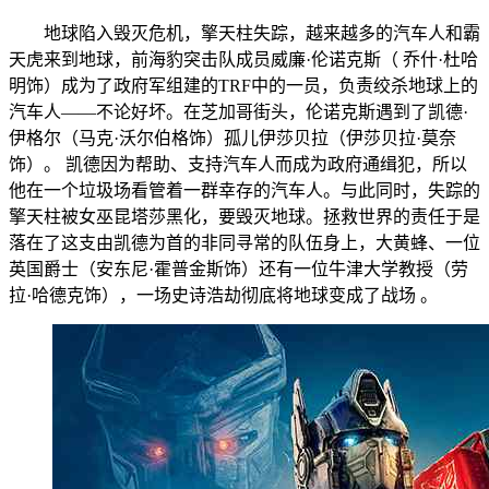
地球陷入毁灭危机，擎天柱失踪，越来越多的汽车人和霸
天虎来到地球，前海豹突击队成员威廉·伦诺克斯（ 乔什·杜哈
明饰）成为了政府军组建的TRF中的一员，负责绞杀地球上的
汽车人——不论好坏。在芝加哥街头，伦诺克斯遇到了凯德·
伊格尔（马克·沃尔伯格饰）孤儿伊莎贝拉（伊莎贝拉·莫奈
饰）。 凯德因为帮助、支持汽车人而成为政府通缉犯，所以
他在一个垃圾场看管着一群幸存的汽车人。与此同时，失踪的
擎天柱被女巫昆塔莎黑化，要毁灭地球。拯救世界的责任于是
落在了这支由凯德为首的非同寻常的队伍身上，大黄蜂、一位
英国爵士（安东尼·霍普金斯饰）还有一位牛津大学教授（劳
拉·哈德克饰），一场史诗浩劫彻底将地球变成了战场 。