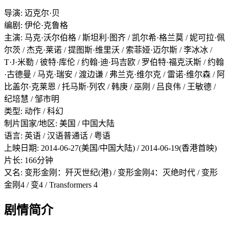
导演: 迈克尔·贝
编剧: 伊伦·克鲁格
主演: 马克·沃尔伯格 / 斯坦利·图齐 / 凯尔希·格兰莫 / 妮可拉·佩
尔茨 / 杰克·莱诺 / 提图斯·维里沃 / 索菲娅·迈尔斯 / 李冰冰 /
T·J·米勒 / 彼特·库伦 / 约翰·迪·玛吉欧 / 罗伯特·福克沃斯 / 约翰
·古德曼 / 马克·瑞安 / 渡边谦 / 弗兰克·维尔克 / 雷诺·维尔森 / 阿
比盖尔·克莱恩 / 托马斯·列农 / 韩庚 / 巫刚 / 吕良伟 / 王敏德 /
纪培慧 / 邹市明
类型: 动作 / 科幻
制片国家/地区: 美国 / 中国大陆
语言: 英语 / 汉语普通话 / 粤语
上映日期: 2014-06-27(美国/中国大陆) / 2014-06-19(香港首映)
片长: 166分钟
又名: 变形金刚：歼灭世纪(港) / 变形金刚4：灭绝时代 / 变形
金刚4 / 变4 / Transformers 4
剧情简介