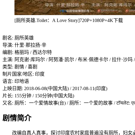
[厕所英雄.Toilet：A Love Story]720P+1080P+4K下载
剧名: 厕所英雄
导演: 什里·那拉扬·辛
编剧: 格丽玛 / 西达尔特
主演: 阿克谢·库玛尔 / 阿努潘·凯尔 / 布米·佩德卡尔 / 拉什·沙玛 
类型: 剧情 / 喜剧
制片国家/地区: 印度
语言: 印地语
上映日期: 2018-06-08(中国大陆) / 2017-08-11(印度)
片长: 155分钟 / 150分钟(中国大陆)
又名: 厕所：一个爱情故事(台) / 厕所：一个爱的故事 / टॉयलेट: एक प्रेम कथ
剧情简介
改编自真人真事，探讨印度农村家庭普遍没有厕所，妇女必须