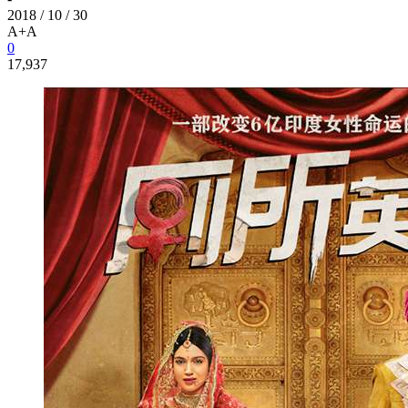
2018 / 10 / 30
A+
A
0
17,937