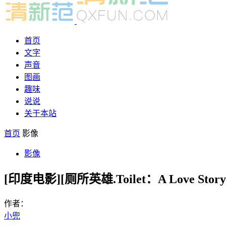
首页
文字
声音
图画
趣味
说说
关于本站
首页
影像
影像
[印度电影][厕所英雄.Toilet：A Love Sto
作者：
小兜
-