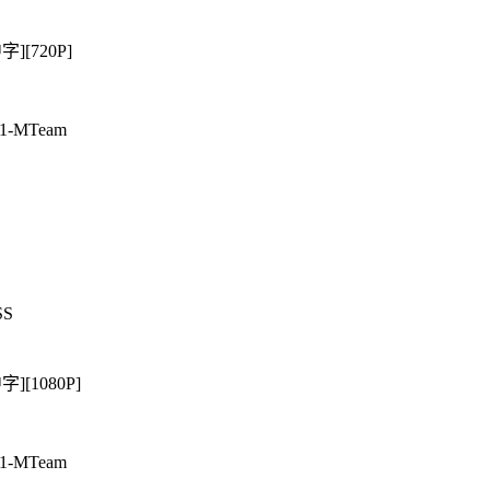
字][720P]
.1-MTeam
S
][1080P]
.1-MTeam