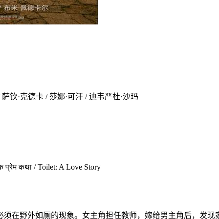
/ 萨钦·克德卡 / 莎娜·可汗 / 迪韦严杜·沙玛
ा / Toilet: A Love Story
在野外如厕的现象。女主角担任教师，嫁给男主角后，发现家