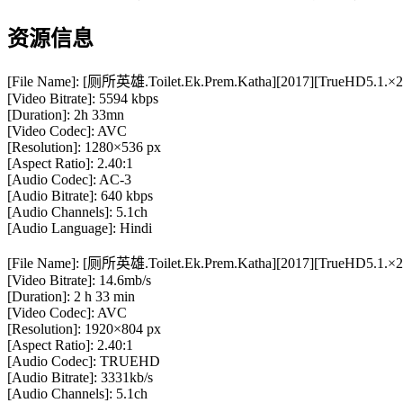
资源信息
[File Name]: [厕所英雄.Toilet.Ek.Prem.Katha][2017][TrueHD5.1.×2
[Video Bitrate]: 5594 kbps
[Duration]: 2h 33mn
[Video Codec]: AVC
[Resolution]: 1280×536 px
[Aspect Ratio]: 2.40:1
[Audio Codec]: AC-3
[Audio Bitrate]: 640 kbps
[Audio Channels]: 5.1ch
[Audio Language]: Hindi
[File Name]: [厕所英雄.Toilet.Ek.Prem.Katha][2017][TrueHD5.1.×2
[Video Bitrate]: 14.6mb/s
[Duration]: 2 h 33 min
[Video Codec]: AVC
[Resolution]: 1920×804 px
[Aspect Ratio]: 2.40:1
[Audio Codec]: TRUEHD
[Audio Bitrate]: 3331kb/s
[Audio Channels]: 5.1ch