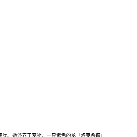
佣兵。她还养了宠物，一只紫色的龙「洛克希德」