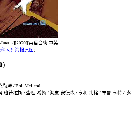
ants][2020][英语音轨.中英
变种人》海报原图
)
0)
姆 / Bob McLeod
 查理·希顿 / 海皮·安德森 / 亨利·扎格 / 布鲁·亨特 / 莎拉·贝纳尼 / Colbi