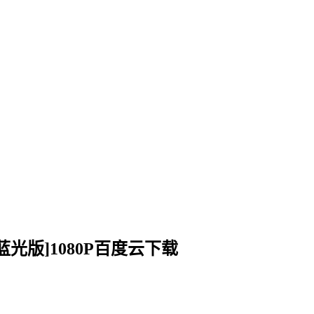
][蓝光版]1080P百度云下载