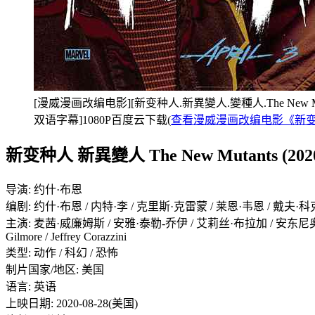
[漫威漫画改编电影][新变种人.新異變人.變種人.The New Mut
双语字幕]1080P百度云下载(
查看漫威漫画改编电影《新
新变种人 新異變人 The New Mutants (202
导演: 约什·布恩
编剧: 约什·布恩 / 内特·李 / 克里斯·克雷蒙 / 莱恩·韦恩 / 戴夫·科克勒
主演: 麦茜·威廉姆斯 / 安雅·泰勒-乔伊 / 艾莉丝·布拉加 / 安东尼奥·班德拉斯 /
Gilmore / Jeffrey Corazzini
类型: 动作 / 科幻 / 恐怖
制片国家/地区: 美国
语言: 英语
上映日期: 2020-08-28(美国)