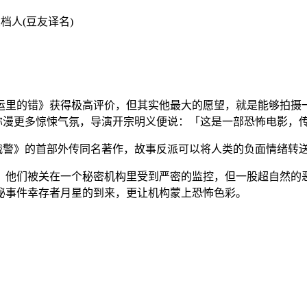
/ 新变档人(豆友译名)
里的错》获得极高评价，但其实他最大的愿望，就是能够拍摄一部
弥漫更多惊悚气氛，导演开宗明义便说：「这是一部恐怖电影，
X战警》的首部外传同名著作，故事反派可以将人类的负面情绪转
，他们被关在一个秘密机构里受到严密的监控，但一股超自然的
秘事件幸存者月星的到来，更让机构蒙上恐怖色彩。