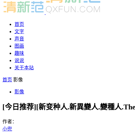
首页
文字
声音
图画
趣味
说说
关于本站
首页
影像
影像
[今日推荐][新变种人.新異變人.變種人.The N
作者：
小兜
-