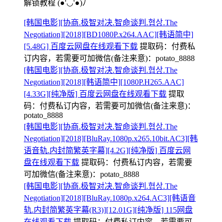
解锁教程
(●'◡'●)ﾉ
[韩国电影][协商.极智对决.智命谈判.협상.The
Negotiation][2018][BD1080P.x264.AAC][韩语简中]
[5.48G] 百度云网盘在线观看下载
提取码：
付费私
订内容，若需要可加微信(备注来意)：potato_8888
[韩国电影][协商.极智对决.智命谈判.협상.The
Negotiation][2018][韩语简中][1080P.H265.AAC]
[4.33G][纯净版] 百度云网盘在线观看下载
提取
码：
付费私订内容，若需要可加微信(备注来意)：
potato_8888
[韩国电影][协商.极智对决.智命谈判.협상.The
Negotiation][2018][BluRay.1080p.x265.10bit.AC3][韩
语音轨.内封简繁英字幕][4.2G][纯净版] 百度云网
盘在线观看下载
提取码：
付费私订内容，若需要
可加微信(备注来意)：potato_8888
[韩国电影][协商.极智对决.智命谈判.협상.The
Negotiation][2018][BluRay.1080p.x264.AC3][韩语音
轨.内封简繁英字幕(R3)][12.01G][纯净版] 115网盘
在线观看下载
提取码：
付费私订内容，若需要可