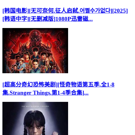
[韩国电影][无可奈何.征人启弑.어쩔수가없다][2025]
[韩语中字][无删减版]1080P迅雷磁...
[超高分奇幻恐怖美剧][怪奇物语第五季.全1-8
集.Stranger Things.第1-4季合集]...