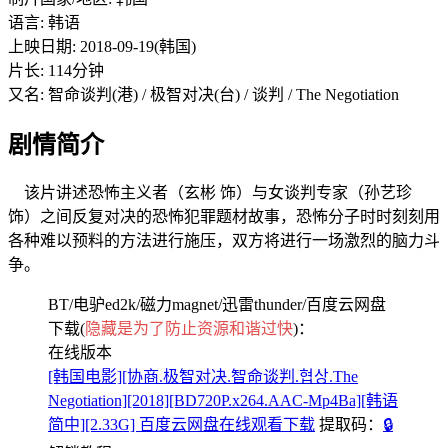
语言: 韩语
上映日期: 2018-09-19(韩国)
片长: 114分钟
又名: 智命谈判(港) / 极智对决(台) / 谈判 / The Negotiation
剧情简介
该片讲述恐怖主义者（玄彬 饰）与女谈判专家（孙艺珍
饰）之间反复对决的恐怖犯罪题材故事，恐怖分子时时刻刻用
各种难以预料的方法进行施压，双方将进行一场激烈的脑力斗
争。
BT/电驴ed2k/磁力magnet/迅雷thunder/百度云网盘
下载(
隐藏是为了防止资源和谐过快
)：
在线版本
[韩国电影][协商.极智对决.智命谈判.협상.The
Negotiation][2018][BD720P.x264.AAC-Mp4Ba][韩语
简中][2.33G] 百度云网盘在线观看下载
提取码：
🔒