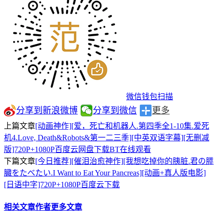
微信钱包扫描
分享到新浪微博
分享到微信
更多
上篇文章
[动画神作][爱，死亡和机器人.第四季全1-10集.爱死
机4.Love, Death&Robots&第一二三季][中英双语字幕][无删减
版]720P+1080P百度云网盘下载BT在线观看
下篇文章
[今日推荐][催泪治愈神作][我想吃掉你的胰脏.君の膵
臓をたべたい.I Want to Eat Your Pancreas][动画+真人版电影]
[日语中字]720P+1080P百度云下载
相关文章
作者更多文章