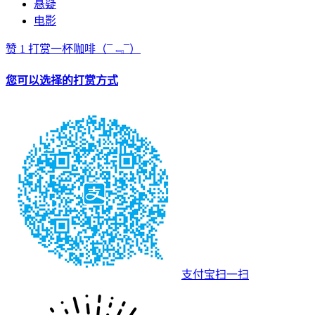
悬疑
电影
赞
1
打赏一杯咖啡
（¯﹃¯）
您可以选择的打赏方式
支付宝扫一扫