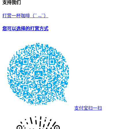
支持我们
打赏一杯咖啡
（¯﹃¯）
您可以选择的打赏方式
支付宝扫一扫