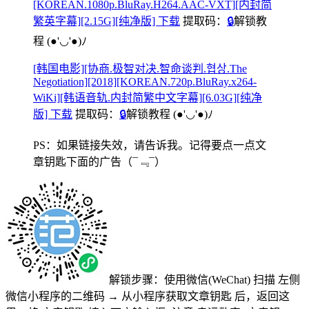
[KOREAN.1080p.BluRay.H264.AAC-VXT][内封简
繁英字幕][2.15G][纯净版] 下载
提取码：
🔒
解锁教
程
(●'◡'●)ﾉ
[韩国电影][协商.极智对决.智命谈判.협상.The
Negotiation][2018][KOREAN.720p.BluRay.x264-
WiKi][韩语音轨.内封简繁中文字幕][6.03G][纯净
版] 下载
提取码：
🔒
解锁教程
(●'◡'●)ﾉ
PS：如果链接失效，请告诉我。记得要点一点文
章钥匙下面的广告
（¯﹃¯）
解锁步骤：使用微信(WeChat) 扫描
左侧
微信小程序的二维码
→
从小程序获取文章钥匙
后，返回这