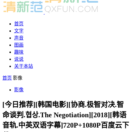
首页
文字
声音
图画
趣味
说说
关于本站
首页
影像
影像
[今日推荐][韩国电影][协商.极智对决.智
命谈判.협상.The Negotiation][2018][韩语
音轨.中英双语字幕]720P+1080P百度云下