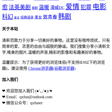
爱情
电影
愈
法英美剧
犯罪
温暖
漫威DC
泰剧
韩剧
科幻
致青春
美女
经典语录
童话
关于本站
清新范致力于分享一切美好的事物。这里没有喧哗烦扰，只有
简单的爱、恣意的自由与超脱的静谧。我们搜集分享小清新文
字,唯美的图片,温暖的声音,精彩的影像和有趣美好的事物。
温馨提示：为了获得更好的浏览体验(不支持IE9以下的浏览
器)，建议使用
Chrome浏览器(谷歌浏览器)
加入我们
❤ 欢迎您加入我们
(●'◡'●)ﾉ♥
❤ Email：qxfun@outlook.com
❤ 微信公众号：qxfuner