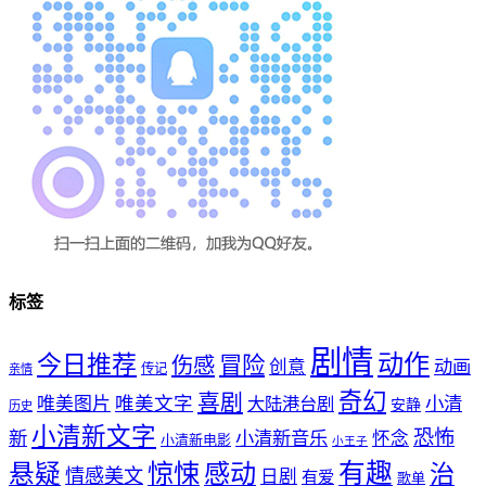
标签
剧情
动作
今日推荐
冒险
伤感
创意
动画
传记
亲情
奇幻
喜剧
唯美文字
小清
唯美图片
大陆港台剧
安静
历史
小清新文字
恐怖
新
小清新音乐
怀念
小清新电影
小王子
惊悚
感动
有趣
悬疑
治
情感美文
日剧
有爱
歌单