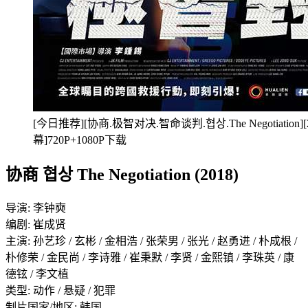
[今日推荐][协商.极智对决.智命谈判.협상.The Negotiation]
幕]720P+1080P下载
协商 협상 The Negotiation (2018)
导演: 李钟奭
编剧: 崔成贤
主演: 孙艺珍 / 玄彬 / 金相浩 / 张荣男 / 张光 / 赵勇进 / 朴成根 /
朴修荣 / 金民尚 / 李诗雅 / 崔秉默 / 李贤 / 金熙镇 / 李珠英 / 康
德铉 / 李文植
类型: 动作 / 悬疑 / 犯罪
制片国家/地区: 韩国