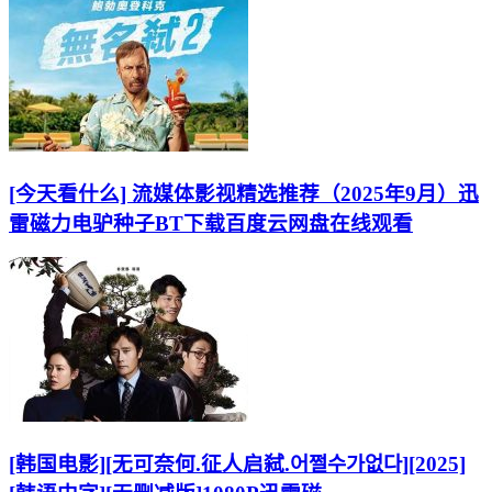
[今天看什么] 流媒体影视精选推荐（2025年9月）迅
雷磁力电驴种子BT下载百度云网盘在线观看
[韩国电影][无可奈何.征人启弑.어쩔수가없다][2025]