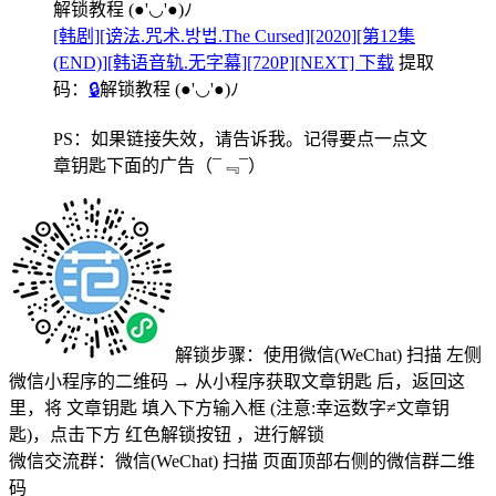
解锁教程
(●'◡'●)ﾉ
[韩剧][谤法.咒术.방법.The Cursed][2020][第12集
(END)][韩语音轨.无字幕][720P][NEXT] 下载
提取
码：
🔒
解锁教程
(●'◡'●)ﾉ
PS：如果链接失效，请告诉我。记得要点一点文
章钥匙下面的广告
（¯﹃¯）
解锁步骤：使用微信(WeChat) 扫描
左侧
微信小程序的二维码
→
从小程序获取文章钥匙
后，返回这
里，将
文章钥匙 填入下方输入框 (注意:幸运数字≠文章钥
匙)
，点击下方
红色解锁按钮
，进行解锁
微信交流群：微信(WeChat) 扫描
页面顶部右侧的微信群二维
码