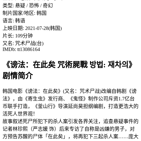
类型: 悬疑 / 恐怖 / 奇幻
制片国家/地区: 韩国
语言: 韩语
上映日期: 2021-07-28(韩国)
片长: 109分钟
又名: 咒术尸战(台)
IMDb: tt13086164
《谤法：在此矣 咒術屍戰 방법: 재차의》
剧情简介
韩国电影《谤法：在此矣》(又名：咒术尸战)改编自韩剧《谤
法》，由《寄生虫》发行商、《鬼怪》制作公司斥资1.7亿台
币联手打造，《釜山行》导演延尚昊担纲编剧，打造更浩大的
活死人世界观！
故事叙述死尸所犯下的杀人案引发各界关注，追查悬疑事件的
记者林珍熙（严志媛 饰）后来专访了自称是凶嫌的男子，对
方预告苏醒的尸体「在此矣」，将再犯下三起杀人案……庞大