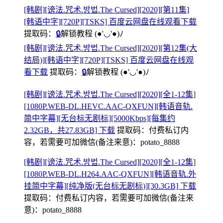
[韩剧][谤法.咒术.방법.The Cursed][2020][第11集]
[韩语中字][720P][TSKS] 百度云网盘在线观看下载
提取码：
🔒
解锁教程
(●'◡'●)ﾉ
[韩剧][谤法.咒术.방법.The Cursed][2020][第12集(大
结局)][韩语中字][720P][TSKS] 百度云网盘在线观
看下载
提取码：
🔒
解锁教程
(●'◡'●)ﾉ
[韩剧][谤法.咒术.방법.The Cursed][2020][全1-12集]
[1080P.WEB-DL.HEVC.AAC-QXFUN][韩语音轨.
简中字幕][无台标无剧标][5000Kbps][每集约
2.32GB，共‬27.83GB] 下载
提取码：
付费私订内
容，若需要可加微信(备注来意)：potato_8888
[韩剧][谤法.咒术.방법.The Cursed][2020][全1-12集]
[1080P.WEB-DL.H264.AAC-QXFUN][韩语音轨.外
挂简中字幕][纯净版(无台标无剧标)][30.3GB] 下载
提取码：
付费私订内容，若需要可加微信(备注来
意)：potato_8888