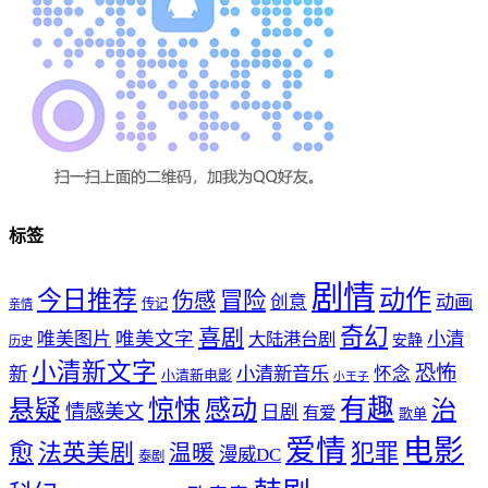
标签
剧情
动作
今日推荐
冒险
伤感
创意
动画
传记
亲情
奇幻
喜剧
唯美文字
小清
唯美图片
大陆港台剧
安静
历史
小清新文字
恐怖
新
小清新音乐
怀念
小清新电影
小王子
惊悚
感动
有趣
悬疑
治
情感美文
日剧
有爱
歌单
爱情
电影
愈
法英美剧
犯罪
温暖
漫威DC
泰剧