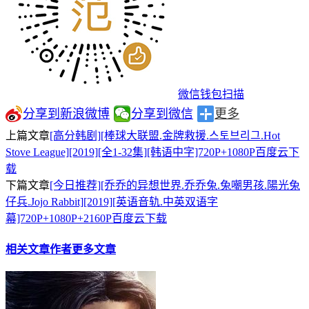
微信钱包扫描
分享到新浪微博
分享到微信
更多
上篇文章
[高分韩剧][棒球大联盟.金牌救援.스토브리그.Hot
Stove League][2019][全1-32集][韩语中字]720P+1080P百度云下
载
下篇文章
[今日推荐][乔乔的异想世界.乔乔兔.兔嘲男孩.陽光兔
仔兵.Jojo Rabbit][2019][英语音轨.中英双语字
幕]720P+1080P+2160P百度云下载
相关文章
作者更多文章