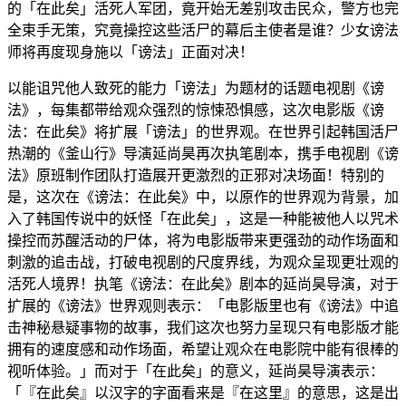
的「在此矣」活死人军团，竟开始无差别攻击民众，警方也完
全束手无策，究竟操控这些活尸的幕后主使者是谁？少女谤法
师将再度现身施以「谤法」正面对决！
以能诅咒他人致死的能力「谤法」为题材的话题电视剧《谤
法》，每集都带给观众强烈的惊悚恐惧感，这次电影版《谤
法：在此矣》将扩展「谤法」的世界观。在世界引起韩国活尸
热潮的《釜山行》导演延尚昊再次执笔剧本，携手电视剧《谤
法》原班制作团队打造展开更激烈的正邪对决场面！特别的
是，这次在《谤法：在此矣》中，以原作的世界观为背景，加
入了韩国传说中的妖怪「在此矣」，这是一种能被他人以咒术
操控而苏醒活动的尸体，将为电影版带来更强劲的动作场面和
刺激的追击战，打破电视剧的尺度界线，为观众呈现更壮观的
活死人境界！执笔《谤法：在此矣》剧本的延尚昊导演，对于
扩展的《谤法》世界观则表示：「电影版里也有《谤法》中追
击神秘悬疑事物的故事，我们这次也努力呈现只有电影版才能
拥有的速度感和动作场面，希望让观众在电影院中能有很棒的
视听体验。」而对于「在此矣」的意义，延尚昊导演表示：
「『在此矣』以汉字的字面看来是『在这里』的意思，这是出