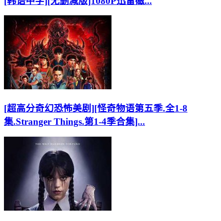
[韩语中字][无删减版]1080P迅雷磁...
[超高分奇幻恐怖美剧][怪奇物语第五季.全1-8
集.Stranger Things.第1-4季合集]...