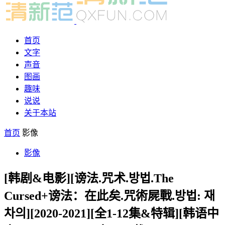
首页
文字
声音
图画
趣味
说说
关于本站
首页
影像
影像
[韩剧&电影][谤法.咒术.방법.The
Cursed+谤法：在此矣.咒術屍戰.방법: 재
차의][2020-2021][全1-12集&特辑][韩语中