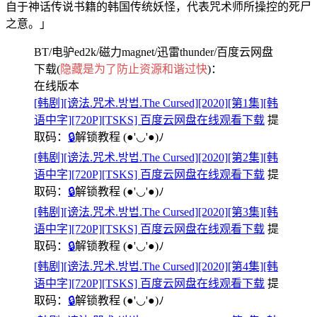
自于神话传说书籍的韩国传统妖怪，代表咒术师所操控的死尸
之意。」
BT/电驴ed2k/磁力magnet/迅雷thunder/百度云网盘
下载(
隐藏是为了防止资源和谐过快
)：
在线版本
[韩剧][谤法.咒术.방법.The Cursed][2020][第1集][韩
语中字][720P][TSKS] 百度云网盘在线观看下载
提
取码：
🔒
解锁教程
(●'◡'●)ﾉ
[韩剧][谤法.咒术.방법.The Cursed][2020][第2集][韩
语中字][720P][TSKS] 百度云网盘在线观看下载
提
取码：
🔒
解锁教程
(●'◡'●)ﾉ
[韩剧][谤法.咒术.방법.The Cursed][2020][第3集][韩
语中字][720P][TSKS] 百度云网盘在线观看下载
提
取码：
🔒
解锁教程
(●'◡'●)ﾉ
[韩剧][谤法.咒术.방법.The Cursed][2020][第4集][韩
语中字][720P][TSKS] 百度云网盘在线观看下载
提
取码：
🔒
解锁教程
(●'◡'●)ﾉ