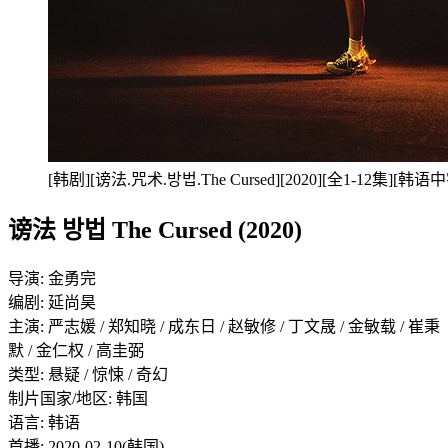
[韩剧][谤法.咒术.방법.The Cursed][2020][全1-12集][韩
谤法 방법 The Cursed (2020)
导演: 金勇完
编剧: 延尚昊
主演: 严志媛 / 郑知晓 / 成东日 / 赵敏修 / 丁文晟 / 金敏载 / 崔秉
默 / 金仁权 / 高圭弼
类型: 悬疑 / 惊悚 / 奇幻
制片国家/地区: 韩国
语言: 韩语
首播: 2020-02-10(韩国)