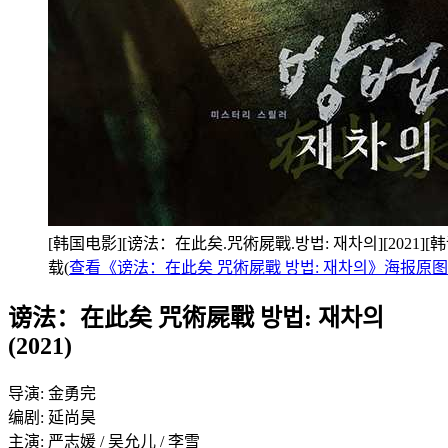
[韩国电影][谤法：在此矣.咒術屍戰.방법: 재차의][2021][韩
载(
查看《谤法：在此矣 咒術屍戰 방법: 재차의》海报原图
谤法：在此矣 咒術屍戰 방법: 재차의
(2021)
导演: 金勇完
编剧: 延尚昊
主演: 严志媛 / 吴允儿 / 李雪