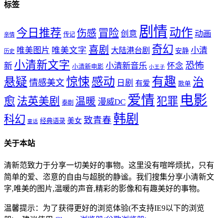
标签
剧情
动作
今日推荐
冒险
伤感
创意
动画
传记
亲情
奇幻
喜剧
唯美文字
小清
唯美图片
大陆港台剧
安静
历史
小清新文字
恐怖
新
小清新音乐
怀念
小清新电影
小王子
惊悚
感动
有趣
悬疑
治
情感美文
日剧
有爱
歌单
爱情
电影
愈
法英美剧
犯罪
温暖
漫威DC
泰剧
韩剧
科幻
致青春
美女
经典语录
童话
关于本站
清新范致力于分享一切美好的事物。这里没有喧哗烦扰，只有
简单的爱、恣意的自由与超脱的静谧。我们搜集分享小清新文
字,唯美的图片,温暖的声音,精彩的影像和有趣美好的事物。
温馨提示：为了获得更好的浏览体验(不支持IE9以下的浏览