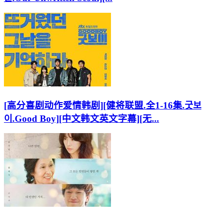
[高分喜剧动作爱情韩剧][健将联盟.全1-16集.굿보
이.Good Boy][中文韩文英文字幕][无...