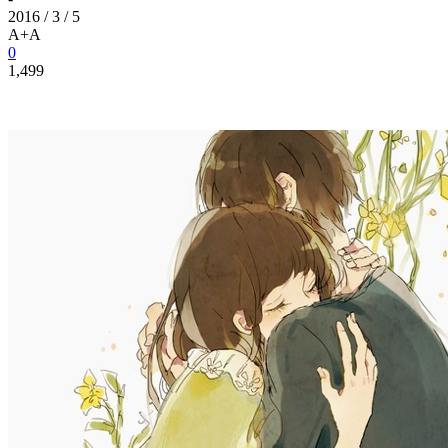
2016 / 3 / 5
A+
A
0
1,499