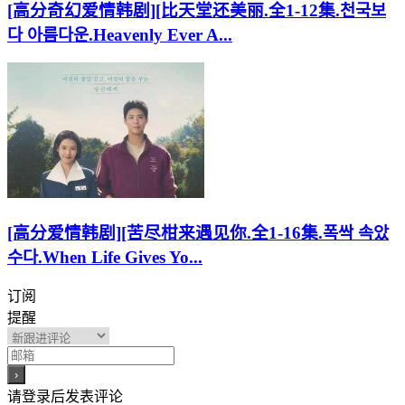
[高分奇幻爱情韩剧][比天堂还美丽.全1-12集.천국보
다 아름다운.Heavenly Ever A...
[高分爱情韩剧][苦尽柑来遇见你.全1-16集.폭싹 속았
수다.When Life Gives Yo...
订阅
提醒
请登录后发表评论