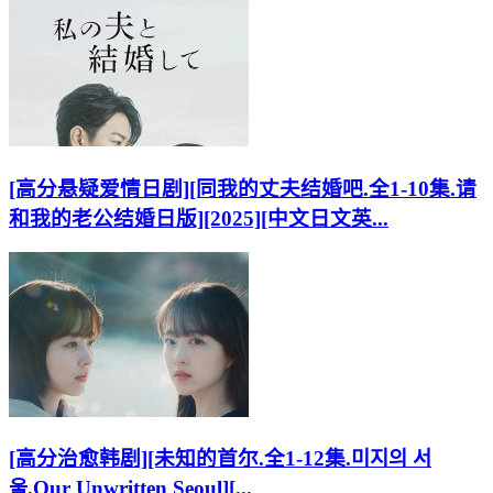
[高分悬疑爱情日剧][同我的丈夫结婚吧.全1-10集.请
和我的老公结婚日版][2025][中文日文英...
[高分治愈韩剧][未知的首尔.全1-12集.미지의 서
울.Our Unwritten Seoul][...