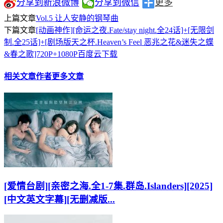
分享到新浪微博
分享到微信
更多
上篇文章
Vol.5 让人安静的钢琴曲
下篇文章
[动画神作][命运之夜.Fate/stay night.全24话]+[无限剑
制.全25话]+[剧场版天之杯.Heaven’s Feel 恶兆之花&迷失之蝶
&春之歌]720P+1080P百度云下载
相关文章
作者更多文章
[爱情台剧][亲密之海.全1-7集.群岛.Islanders][2025]
[中文英文字幕][无删减版...