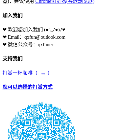
器)，建议使用
Chrome浏览器(谷歌浏览器)
加入我们
❤ 欢迎您加入我们
(●'◡'●)ﾉ♥
❤ Email：qxfun@outlook.com
❤ 微信公众号：qxfuner
支持我们
打赏一杯咖啡
（¯﹃¯）
您可以选择的打赏方式