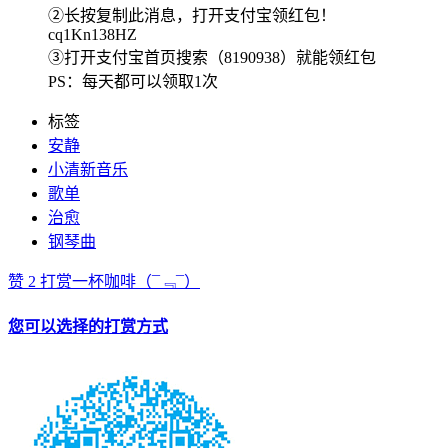
②长按复制此消息，打开支付宝领红包！
cq1Kn138HZ
③打开支付宝首页搜索（8190938）就能领红包
PS：每天都可以领取1次
标签
安静
小清新音乐
歌单
治愈
钢琴曲
赞
2
打赏一杯咖啡
（¯﹃¯）
您可以选择的打赏方式