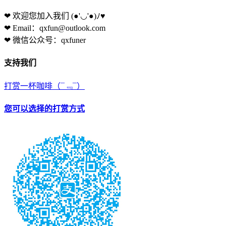
❤ 欢迎您加入我们
(●'◡'●)ﾉ♥
❤ Email：qxfun@outlook.com
❤ 微信公众号：qxfuner
支持我们
打赏一杯咖啡
（¯﹃¯）
您可以选择的打赏方式