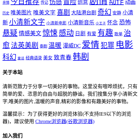
剧情
动作
今日推荐
冒险
伤感
创意
动画
传记
亲情
奇幻
喜剧
唯美文字
小清
唯美图片
大陆港台剧
安静
历史
小清新文字
恐怖
新
小清新音乐
怀念
小清新电影
小王子
惊悚
感动
有趣
悬疑
治
情感美文
日剧
有爱
歌单
爱情
电影
愈
法英美剧
犯罪
温暖
漫威DC
泰剧
韩剧
科幻
致青春
美女
经典语录
童话
关于本站
清新范致力于分享一切美好的事物。这里没有喧哗烦扰，只有
简单的爱、恣意的自由与超脱的静谧。我们搜集分享小清新文
字,唯美的图片,温暖的声音,精彩的影像和有趣美好的事物。
温馨提示：为了获得更好的浏览体验(不支持IE9以下的浏览
器)，建议使用
Chrome浏览器(谷歌浏览器)
加入我们