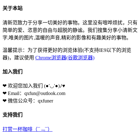
关于本站
清新范致力于分享一切美好的事物。这里没有喧哗烦扰，只有
简单的爱、恣意的自由与超脱的静谧。我们搜集分享小清新文
字,唯美的图片,温暖的声音,精彩的影像和有趣美好的事物。
温馨提示：为了获得更好的浏览体验(不支持IE9以下的浏览
器)，建议使用
Chrome浏览器(谷歌浏览器)
加入我们
❤ 欢迎您加入我们
(●'◡'●)ﾉ♥
❤ Email：qxfun@outlook.com
❤ 微信公众号：qxfuner
支持我们
打赏一杯咖啡
（¯﹃¯）