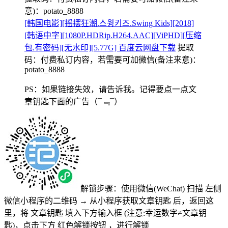
意)：potato_8888
[韩国电影][摇摆狂潮.스윙키즈.Swing Kids][2018]
[韩语中字][1080P.HDRip.H264.AAC][ViPHD][压缩
包.有密码][无水印][5.77G] 百度云网盘下载
提取
码：
付费私订内容，若需要可加微信(备注来意)：
potato_8888
PS：如果链接失效，请告诉我。记得要点一点文
章钥匙下面的广告
（¯﹃¯）
解锁步骤：使用微信(WeChat) 扫描
左侧
微信小程序的二维码
→
从小程序获取文章钥匙
后，返回这
里，将
文章钥匙 填入下方输入框 (注意:幸运数字≠文章钥
匙)
，点击下方
红色解锁按钮
，进行解锁