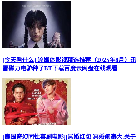
[今天看什么] 流媒体影视精选推荐（2025年8月）迅
雷磁力电驴种子BT下载百度云网盘在线观看
[泰国奇幻同性喜剧电影][冥婚红包.冥婚闹泰大.关于