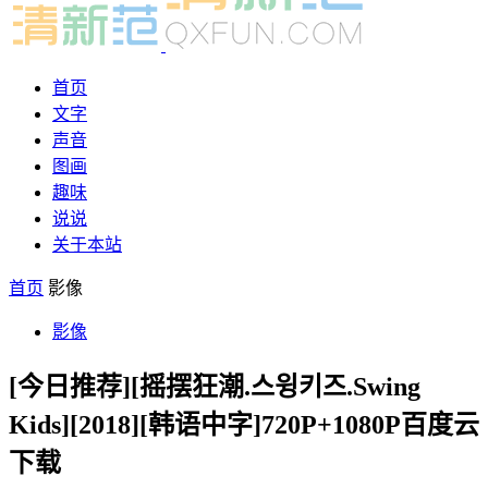
首页
文字
声音
图画
趣味
说说
关于本站
首页
影像
影像
[今日推荐][摇摆狂潮.스윙키즈.Swing
Kids][2018][韩语中字]720P+1080P百度云
下载