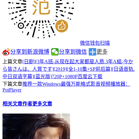
微信钱包扫描
分享到新浪微博
分享到微信
更多
上篇文章
[日剧][3年A班-从现在起大家都是人质.3年A組-今か
ら皆さんは、人質です][2019][全1-10集+SP前后篇][日语音轨.
中日双语字幕][蓝光版]720P+1080P百度云下载
下篇文章
推荐一款Windows最强万能格式影音视频播放器：
PotPlayer
相关文章
作者更多文章