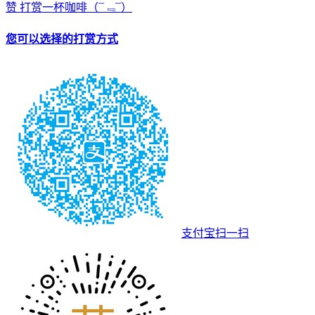
赞
打赏一杯咖啡
（¯﹃¯）
您可以选择的打赏方式
支付宝扫一扫