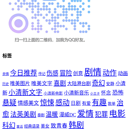
标签
剧情
动作
今日推荐
冒险
伤感
创意
动画
传记
亲情
奇幻
喜剧
唯美文字
小清
唯美图片
大陆港台剧
安静
历史
小清新文字
恐怖
新
小清新音乐
怀念
小清新电影
小王子
惊悚
感动
有趣
悬疑
治
情感美文
日剧
有爱
歌单
爱情
电影
愈
法英美剧
犯罪
温暖
漫威DC
泰剧
韩剧
科幻
致青春
美女
经典语录
童话