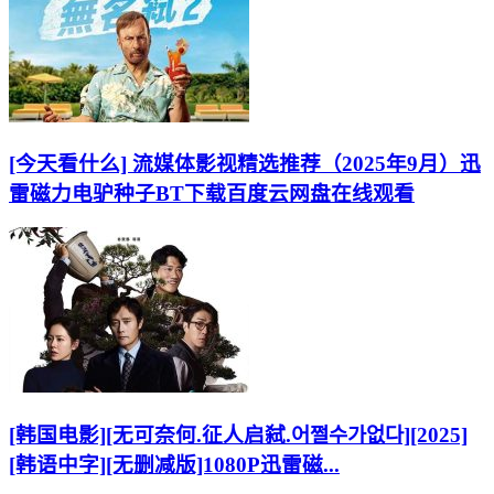
[今天看什么] 流媒体影视精选推荐（2025年9月）迅
雷磁力电驴种子BT下载百度云网盘在线观看
[韩国电影][无可奈何.征人启弑.어쩔수가없다][2025]
[韩语中字][无删减版]1080P迅雷磁...