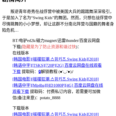
叛逆青年奇秀在战俘营中被美国大兵的踢踏舞深深吸引，
于是加入了名为“Swing Kids”的舞团。然而，只想在战俘营中
尽情跳舞的小小梦想，却让这群不分南北阵营与国籍的舞者身
陷危机…
BT/电驴ed2k/磁力magnet/迅雷thunder/百度云网盘
下载(
隐藏是为了防止资源和谐过快
)：
在线版本
[韩国电影][摇摆狂潮.스윙키즈.Swing Kids][2018]
[韩语中字][TSKS][720P][2G] 百度云网盘在线观看
下载
提取码：
🔒
解锁教程
(●'◡'●)ﾉ
[韩国电影][摇摆狂潮.스윙키즈.Swing Kids][2018]
[韩语中字][Mp4ba][HD1080P][4G] 百度云网盘在线
观看下载
提取码：
付费私订内容，若需要可加微
信(备注来意)：potato_8888
下载版本
[韩国电影][摇摆狂潮.스윙키즈.Swing Kids][2018]