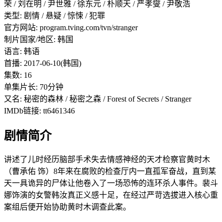
荣 / 刘在明 / 尹世雅 / 徐东元 / 朴顺天 / 严孝燮 / 尹敬浩
类型: 剧情 / 悬疑 / 惊悚 / 犯罪
官方网站: program.tving.com/tvn/stranger
制片国家/地区: 韩国
语言: 韩语
首播: 2017-06-10(韩国)
集数: 16
单集片长: 70分钟
又名: 秘密的森林 / 秘密之森 / Forest of Secrets / Stranger
IMDb链接: tt6461346
剧情简介
讲述了儿时经历脑部手术失去情感神经的天才检察官黄时木
（曹承佑 饰）8年来在腐败的检查厅内一直孤军奋战，直到某
天一具诡异的尸体让他卷入了一场恐怖的连环杀人事件。裴斗
娜饰演的女警韩汝真正义感十足，在经过严苛选拔进入核心重
案组后便开始协助黄时木调查此案。