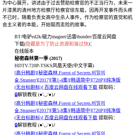
为中心展开，讲述由于过去赞助检察官的不正当行为，未来一
片漆黑的清州地方检察厅检察官徐东载，因再开发事件而头疼
不已时，随着负责女高中生杀人事件，作为检察官的直觉和机
会主义者的本能，开始铤而走险的故事。
BT/电驴ed2k/磁力magnet/迅雷thunder/百度云网盘
下载(
隐藏是为了防止资源和谐过快
)：
在线版本
秘密森林第一季 (2017)
HDTV.720P-TSKS凤凰天使(中文字幕)
[高分韩剧][秘密森林.Forest of Secrets.비밀의
숲.Stranger][2017][第1-4集][韩语简中][720P][纯净版
(无台标剧标)] 百度云网盘在线观看下载
提取码：
🔒
解锁教程
(●'◡'●)ﾉ
[高分韩剧][秘密森林.Forest of Secrets.비밀의
숲.Stranger][2017][第5-8集][韩语简中][720P][纯净版
(无台标剧标)] 百度云网盘在线观看下载
提取码：
🔒
解锁教程
(●'◡'●)ﾉ
[高分韩剧][秘密森林.Forest of Secrets.비밀의