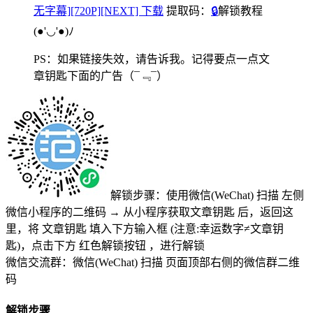
无字幕][720P][NEXT] 下载
提取码：
🔒
解锁教程
(●'◡'●)ﾉ
PS：如果链接失效，请告诉我。记得要点一点文
章钥匙下面的广告
（¯﹃¯）
解锁步骤：使用微信(WeChat) 扫描
左侧
微信小程序的二维码
→
从小程序获取文章钥匙
后，返回这
里，将
文章钥匙 填入下方输入框 (注意:幸运数字≠文章钥
匙)
，点击下方
红色解锁按钮
，进行解锁
微信交流群：微信(WeChat) 扫描
页面顶部右侧的微信群二维
码
解锁步骤