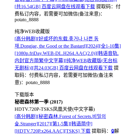
[共16.54GB] 百度云网盘在线观看下载
提取码：
付
费私订内容，若需要可加微信(备注来意)：
potato_8888
纯净WEB收藏版
[高分韩剧][好或坏的东载.좋거나 나쁜 동
재.Dongjae, the Good or the Bastard][2024][全1-10集]
[1080p.friDay.WEB-DL.H264.AAC(2.0)][韩语音轨.
内封官方简繁中文字幕][纯净WEB收藏版(无台标
无剧标)][共24.03GB] 百度云网盘在线观看下载
提
取码：
付费私订内容，若需要可加微信(备注来
意)：potato_8888
下载版本
秘密森林第一季 (2017)
HDTV.720P-TSKS凤凰天使(中文字幕)
[高分韩剧][秘密森林.Forest of Secrets.비밀의
숲.Stranger][2017][第1-5集][韩语简中]
[HDTV.720P.x264.AAC][TSKS] 下载
提取码：
🔒
解