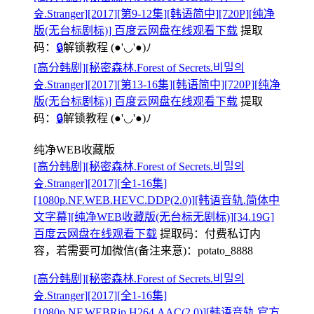
숲.Stranger][2017][第9-12集][韩语简中][720P][纯净
版(无台标剧标)] 百度云网盘在线观看下载
提取
码：
🔒
解锁教程
(●'◡'●)ﾉ
[高分韩剧][秘密森林.Forest of Secrets.비밀의
숲.Stranger][2017][第13-16集][韩语简中][720P][纯净
版(无台标剧标)] 百度云网盘在线观看下载
提取
码：
🔒
解锁教程
(●'◡'●)ﾉ
纯净WEB收藏版
[高分韩剧][秘密森林.Forest of Secrets.비밀의
숲.Stranger][2017][全1-16集]
[1080p.NF.WEB.HEVC.DDP(2.0)][韩语音轨.简体中
文字幕][纯净WEB收藏版(无台标无剧标)][34.19G]
百度云网盘在线观看下载
提取码：
付费私订内
容，若需要可加微信(备注来意)：potato_8888
[高分韩剧][秘密森林.Forest of Secrets.비밀의
숲.Stranger][2017][全1-16集]
[1080p.NF.WEBRip.H264.AAC(2.0)][韩语音轨.官方