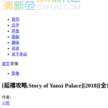
首页
文字
声音
图画
趣味
说说
关于本站
首页
影像
影像
[延禧攻略.Story of Yanxi Palace][201
作者：
小兜
-