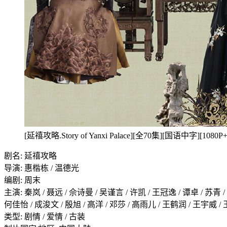
[延禧攻略.Story of Yanxi Palace][全70集][国语中字][1080P+
剧名: 延禧攻略
导演: 惠楷栋 / 温德光
编剧: 周末
主演: 秦岚 / 聂远 / 佘诗曼 / 吴谨言 / 许凯 / 王冠逸 / 谭卓 / 苏青 
何佳怡 / 成浚文 / 殷旭 / 高洋 / 邓莎 / 高雨儿 / 王鹤润 / 王宇威 / 
类型: 剧情 / 爱情 / 古装