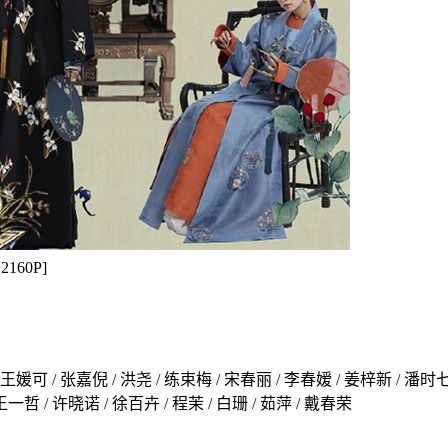
2160P]
/ 王媛可 / 张嘉倪 / 洪尧 / 练束梅 / 宋春丽 / 李春嫒 / 姜梓新 / 潘时
王一哲 / 许晓诺 / 徐百卉 / 程茉 / 白珊 / 茹萍 / 戴春荣