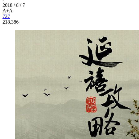
2018 / 8 / 7
A+
A
727
218,386