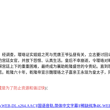
。经调查，璎珞证实姐姐之死与荒唐王爷弘昼有关，立志要讨回
的宫廷女官，并放下怨恨、认真生活。皇后不幸崩逝，令璎珞对
解宫廷上下的重重困难，最终成为襄助乾隆盛世的令贵妃。直到
苦。乾隆六十年，乾隆帝宣示魏璎珞之子嘉亲王永琰为皇太子，
藏是为了防止资源和谐过快
)：
][2160p(4K).WEB-DL.x264.AAC][国语音轨.简体中文字幕][稀缺纯