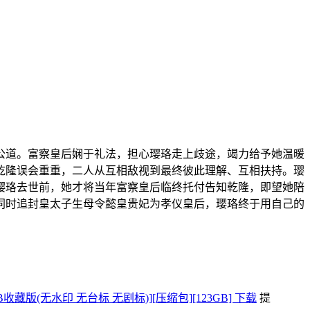
公道。富察皇后娴于礼法，担心璎珞走上歧途，竭力给予她温暖
乾隆误会重重，二人从互相敌视到最终彼此理解、互相扶持。璎
璎珞去世前，她才将当年富察皇后临终托付告知乾隆，即望她陪
同时追封皇太子生母令懿皇贵妃为孝仪皇后，璎珞终于用自己的
净4K-WEB收藏版(无水印 无台标 无剧标)][压缩包][123GB] 下载
提