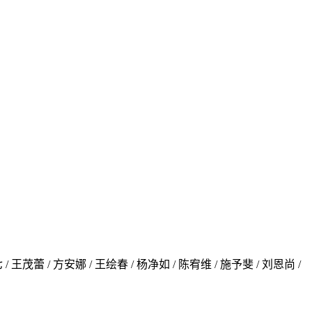
七 / 王茂蕾 / 方安娜 / 王绘春 / 杨净如 / 陈宥维 / 施予斐 / 刘恩尚 /