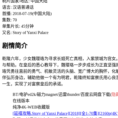
制片国家/地区: 中国大陆
语言: 汉语普通话
首播: 2018-07-19(中国大陆)
集数: 70
单集片长: 45分钟
又名: Story of Yanxi Palace
剧情简介
乾隆六年，少女魏璎珞为寻求长姐死亡真相，入紫禁城为宫女
与帮助。在皇后的悉心教导下，魏璎珞一步步成长为正直坚强
珞凭勇往直前的勇气、机敏灵活的头脑、宽广博大的胸怀，化
伴弘历身边，辅助他做一个有为明君，乾隆终知富察氏用心良
一生，实现了对富察皇后的承诺。
BT/电驴ed2k/磁力magnet/迅雷thunder/百度云网盘下载(
隐
在线版本
纯净4K-WEB收藏版
[延禧攻略.Story of Yanxi Palace][2018][全1-70集