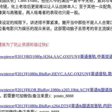
长」Chris Evans，他在片中的演出一直平平无奇，直到与车
镜，化上老妆后更是难以让人认出她本人；至于其他一众配角，Jamie Bell、J
康昊与高雅星，两人吸毒者的表现也只是一般。
景设定的规限下，讲述得不算紧凑，撇开当中那些不是人人合胃
位看电影只为娱乐的观众来说，这部需动脑子去思考的非主流娱
藏是为了防止资源和谐过快
)：
rcer][2013]BD1080p.H264.AAC-QXFUN][英语音轨.中
cer][2013][1080p.BluRay.HEVC.AAC-QXFUN][英
cer][2013][KOR.BluRay.1080p.x265.10bit.AC3]
需要可加微信(备注来意)：potato_8888
cer][2013][1080p.BluRay.x264.DTS][英语&国语双音轨
微信(备注来意)：potato_8888