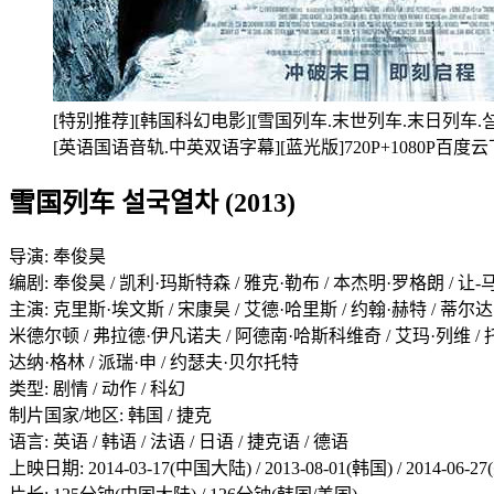
[特别推荐][韩国科幻电影][雪国列车.末世列车.末日列车.설국열차 S
[英语国语音轨.中英双语字幕][蓝光版]720P+1080P百度
雪国列车 설국열차 (2013)
导演: 奉俊昊
编剧: 奉俊昊 / 凯利·玛斯特森 / 雅克·勒布 / 本杰明·罗格朗 / 让
主演: 克里斯·埃文斯 / 宋康昊 / 艾德·哈里斯 / 约翰·赫特 / 蒂尔达
米德尔顿 / 弗拉德·伊凡诺夫 / 阿德南·哈斯科维奇 / 艾玛·列维 / 托马斯·勒
达纳·格林 / 派瑞·申 / 约瑟夫·贝尔托特
类型: 剧情 / 动作 / 科幻
制片国家/地区: 韩国 / 捷克
语言: 英语 / 韩语 / 法语 / 日语 / 捷克语 / 德语
上映日期: 2014-03-17(中国大陆) / 2013-08-01(韩国) / 2014-06-2