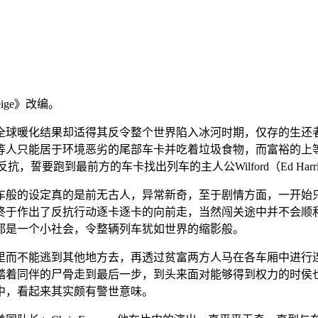
ige》改编。
全球暖化结果却适得其反令整个世界陷入冰河时期，仅存的生还
等人只能居于环境恶劣的尾部车卡并吃着垃圾食物，而富裕的上
发动反抗，誓要跑到最前方的车卡找出列车的主人公Wilford（Ed Ha
车般的设定真的是前无古人，异常新奇，至于剧情方面，一开始
终于作出了反抗行动逐卡逐卡的向前走，当然闯关途中并不会顺利
都是一个小社会，令整辆列车犹如世界的缩影般。
里而不能逃到其他地方去，再透过贫富两方人马在各车厢中进行
踏着同伴的尸骨走到最后一步，到头来面对能够得到权力的时侯
中，看起来其实颇有警世意味。