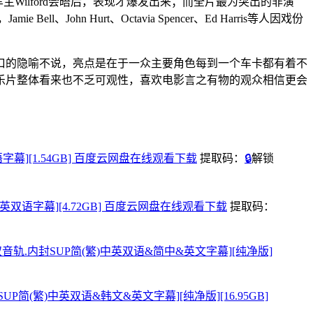
主Wilford会晤后，表现才爆发出来；而全片最为突出的非演
ohn Hurt、Octavia Spencer、Ed Harris等人因戏份
口的隐喻不说，亮点是在于一众主要角色每到一个车卡都有着不
乐片整体看来也不乏可观性，喜欢电影言之有物的观众相信更会
英双语字幕][1.54GB] 百度云网盘在线观看下载
提取码：
🔒
解锁
语音轨.简英双语字幕][4.72GB] 百度云网盘在线观看下载
提取码：
[英语&国语双音轨.内封SUP简(繁)中英双语&简中&英文字幕][纯净版]
.内封SUP简(繁)中英双语&韩文&英文字幕][纯净版][16.95GB]