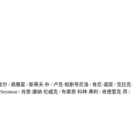
尔 / 高雅星 / 斯蒂夫·朴 / 卢克·帕斯夸尼洛 / 肯尼·道提 / 克拉克·
 Seymour / 肖恩·康纳·伦威克 / 布莱恩·科林·弗利 / 肯德里克·昂 /