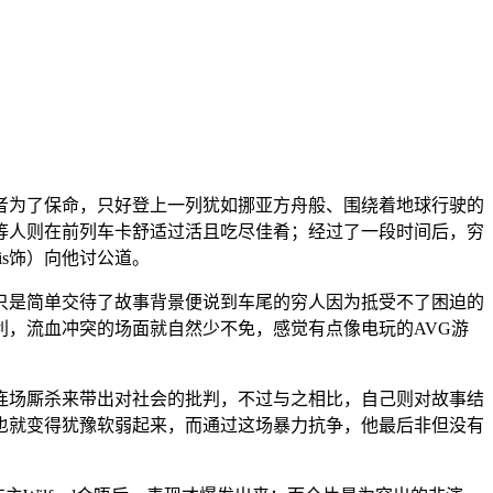
者为了保命，只好登上一列犹如挪亚方舟般、围绕着地球行驶的
等人则在前列车卡舒适过活且吃尽佳肴；经过了一段时间后，穷
rris饰）向他讨公道。
只是简单交待了故事背景便说到车尾的穷人因为抵受不了困迫的
，流血冲突的场面就自然少不免，感觉有点像电玩的AVG游
连场厮杀来带出对社会的批判，不过与之相比，自己则对故事结
也就变得犹豫软弱起来，而通过这场暴力抗争，他最后非但没有