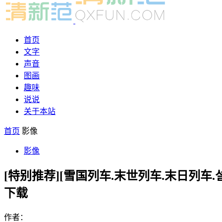
首页
文字
声音
图画
趣味
说说
关于本站
首页
影像
影像
[特别推荐][雪国列车.末世列车.末日列车.설국열차
下载
作者：