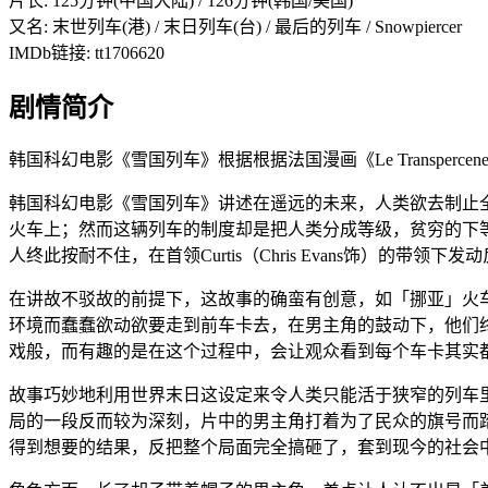
片长: 125分钟(中国大陆) / 126分钟(韩国/美国)
又名: 末世列车(港) / 末日列车(台) / 最后的列车 / Snowpiercer
IMDb链接: tt1706620
剧情简介
韩国科幻电影《雪国列车》根据根据法国漫画《Le Transpercene
韩国科幻电影《雪国列车》讲述在遥远的未来，人类欲去制止
火车上；然而这辆列车的制度却是把人类分成等级，贫穷的下
人终此按耐不住，在首领Curtis（Chris Evans饰）的带领下
在讲故不驳故的前提下，这故事的确蛮有创意，如「挪亚」火
环境而蠢蠢欲动欲要走到前车卡去，在男主角的鼓动下，他们
戏般，而有趣的是在这个过程中，会让观众看到每个车卡其实
故事巧妙地利用世界末日这设定来令人类只能活于狭窄的列车
局的一段反而较为深刻，片中的男主角打着为了民众的旗号而
得到想要的结果，反把整个局面完全搞砸了，套到现今的社会