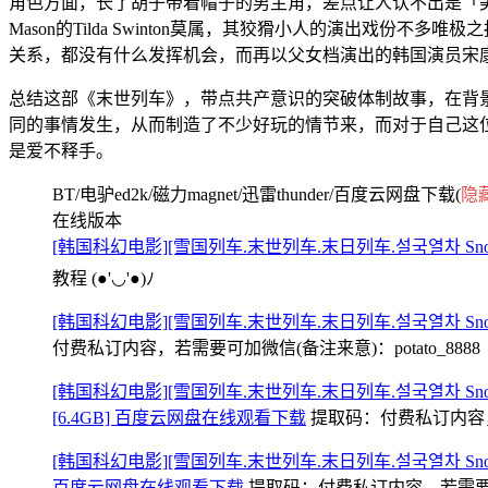
角色方面，长了胡子带着帽子的男主角，差点让人认不出是「美国队
Mason的Tilda Swinton莫属，其狡猾小人的演出戏份不多唯极之抢
关系，都没有什么发挥机会，而再以父女档演出的韩国演员宋
总结这部《末世列车》，带点共产意识的突破体制故事，在背
同的事情发生，从而制造了不少好玩的情节来，而对于自己这
是爱不释手。
BT/电驴ed2k/磁力magnet/迅雷thunder/百度云网盘下载(
隐
在线版本
[韩国科幻电影][雪国列车.末世列车.末日列车.설국열차 Snowpie
教程
(●'◡'●)ﾉ
[韩国科幻电影][雪国列车.末世列车.末日列车.설국열차 Snowpier
付费私订内容，若需要可加微信(备注来意)：potato_8888
[韩国科幻电影][雪国列车.末世列车.末日列车.설국열차 Snowpier
[6.4GB] 百度云网盘在线观看下载
提取码：
付费私订内容，若
[韩国科幻电影][雪国列车.末世列车.末日列车.설국열차 Snowpier
百度云网盘在线观看下载
提取码：
付费私订内容，若需要可加