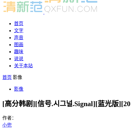
首页
文字
声音
图画
趣味
说说
关于本站
首页
影像
影像
[高分韩剧][信号.시그널.Signal][蓝光版][20
作者：
小兜
-