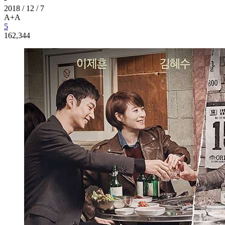
2018 / 12 / 7
A+
A
5
162,344