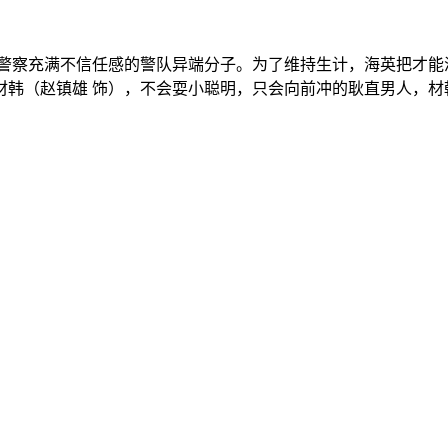
对警察充满不信任感的警队异端分子。为了维持生计，海英把才能
李材韩（赵镇雄 饰），不会耍小聪明，只会向前冲的耿直男人，