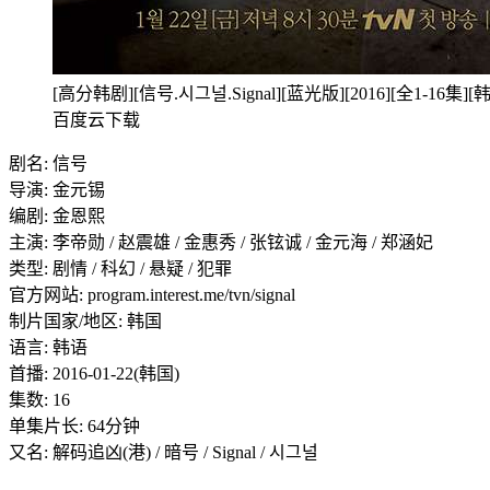
[高分韩剧][信号.시그널.Signal][蓝光版][2016][全1-16集][韩
百度云下载
剧名: 信号
导演: 金元锡
编剧: 金恩熙
主演: 李帝勋 / 赵震雄 / 金惠秀 / 张铉诚 / 金元海 / 郑涵妃
类型: 剧情 / 科幻 / 悬疑 / 犯罪
官方网站: program.interest.me/tvn/signal
制片国家/地区: 韩国
语言: 韩语
首播: 2016-01-22(韩国)
集数: 16
单集片长: 64分钟
又名: 解码追凶(港) / 暗号 / Signal / 시그널