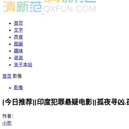
首页
文字
声音
图画
趣味
说说
关于本站
首页
影像
影像
[今日推荐][印度犯罪悬疑电影][孤夜寻凶.孤夜尋兇
作者：
小兜
-