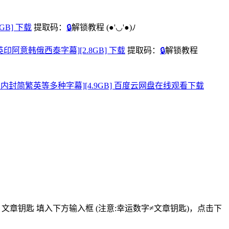
7GB] 下载
提取码：
🔒
解锁教程
(●'◡'●)ﾉ
音轨.内封英印阿意韩俄西泰字幕][2.8GB] 下载
提取码：
🔒
解锁教程
&印地语双音轨.内封简繁英等多种字幕][4.9GB] 百度云网盘在线观看下载
将
文章钥匙 填入下方输入框 (注意:幸运数字≠文章钥匙)
，点击下