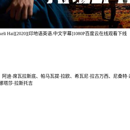
li Hai][2020][印地语英语.中文字幕]1080P百度云在线观看下线
、阿迪·席瓦拉斯底、帕马瓦提·拉欧、希瓦尼·拉古万西、尼桑特·
娜塔莎·拉斯托吉