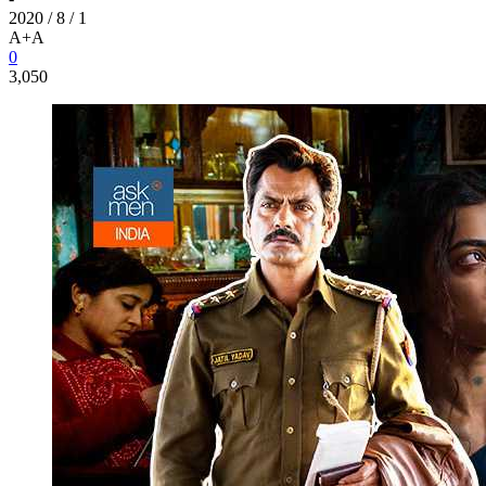
2020 / 8 / 1
A+
A
0
3,050