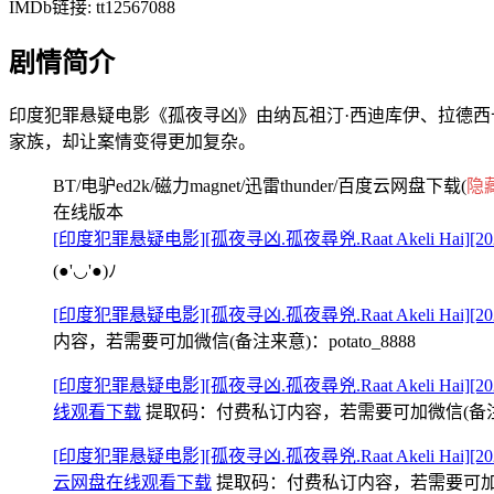
IMDb链接: tt12567088
剧情简介
印度犯罪悬疑电影《孤夜寻凶》由纳瓦祖汀·西迪库伊、拉德
家族，却让案情变得更加复杂。
BT/电驴ed2k/磁力magnet/迅雷thunder/百度云网盘下载(
隐
在线版本
[印度犯罪悬疑电影][孤夜寻凶.孤夜尋兇.Raat Akeli Hai][2
(●'◡'●)ﾉ
[印度犯罪悬疑电影][孤夜寻凶.孤夜尋兇.Raat Akeli Hai][
内容，若需要可加微信(备注来意)：potato_8888
[印度犯罪悬疑电影][孤夜寻凶.孤夜尋兇.Raat Akeli Hai][2
线观看下载
提取码：
付费私订内容，若需要可加微信(备注来意)
[印度犯罪悬疑电影][孤夜寻凶.孤夜尋兇.Raat Akeli Hai][202
云网盘在线观看下载
提取码：
付费私订内容，若需要可加微信(