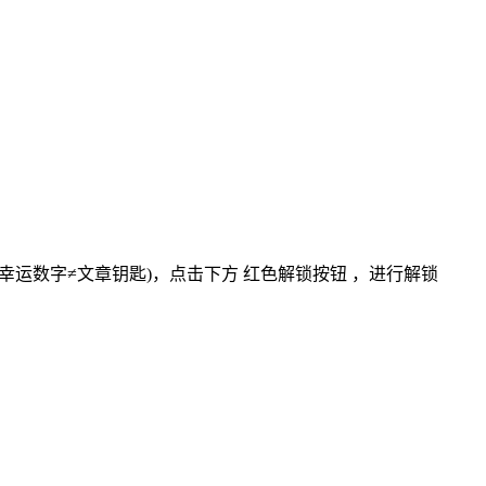
:幸运数字≠文章钥匙)
，点击下方
红色解锁按钮
，进行解锁