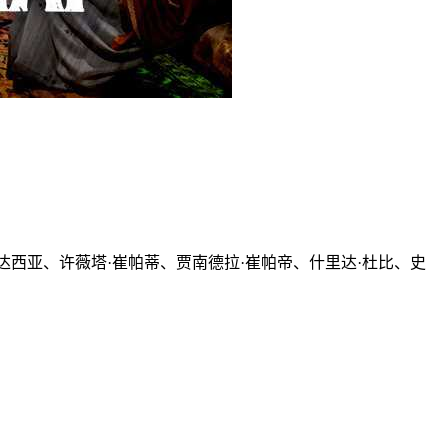
达西亚、许薇塔·崔帕蒂、贾南德拉·崔帕帝、什里达·杜比、史