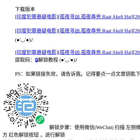
下载版本
[印度犯罪悬疑电影][孤夜寻凶.孤夜尋兇.Raat Akeli Hai][2020]
[印度犯罪悬疑电影][孤夜寻凶.孤夜尋兇.Raat Akeli Hai][202
(●'◡'●)ﾉ
[印度犯罪悬疑电影][孤夜寻凶.孤夜尋兇.Raat Akeli Hai][
提取码：
🔒
解锁教程
(●'◡'●)ﾉ
PS：如果链接失效，请告诉我。记得要点一点文章钥匙
解锁步骤：使用微信(WeChat) 扫描
左侧
方
红色解锁按钮
，进行解锁