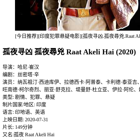
[今日推荐][印度犯罪悬疑电影][孤夜寻凶.孤夜尋兇.Raat Ake
孤夜寻凶 孤夜尋兇 Raat Akeli Hai (2020)
导演：哈尼·崔汉
编剧：丝密塔·辛
演员：纳瓦祖汀·西迪库伊、拉德西卡·阿普泰、卡利德·泰亚吉
旺南德·柯尔奇烈、丽亚·舒克拉、堤曼舒·杜立亚、伊拉·阿伦、
类型: 剧情、犯罪、悬疑
制片国家/地区: 印度
语言: 印地语、英语
上映日期: 2020-07-31
片长: 149分钟
又名:孤夜 Raat Akeli Hai