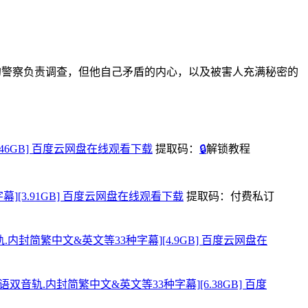
的警察负责调查，但他自己矛盾的内心，以及被害人充满秘密的
幕][1.46GB] 百度云网盘在线观看下载
提取码：
🔒
解锁教程
方简中字幕][3.91GB] 百度云网盘在线观看下载
提取码：
付费私订
&印地语双音轨.内封简繁中文&英文等33种字幕][4.9GB] 百度云网盘在
][英语&印地语双音轨.内封简繁中文&英文等33种字幕][6.38GB] 百度