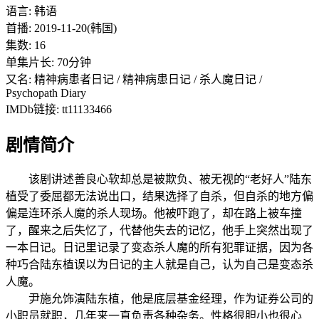
语言: 韩语
首播: 2019-11-20(韩国)
集数: 16
单集片长: 70分钟
又名: 精神病患者日记 / 精神病患日记 / 杀人魔日记 /
Psychopath Diary
IMDb链接: tt11133466
剧情简介
该剧讲述善良心软却总是被欺负、被无视的“老好人”陆东
植受了委屈都无法说出口，结果选择了自杀，但自杀的地方偏
偏是连环杀人魔的杀人现场。他被吓跑了，却在路上被车撞
了，醒来之后失忆了，代替他失去的记忆，他手上突然出现了
一本日记。日记里记录了变态杀人魔的所有犯罪证据，因为各
种巧合陆东植误以为日记的主人就是自己，认为自己是变态杀
人魔。
尹施允饰演陆东植，他是底层基金经理，作为证券公司的
小职员就职，几年来一直负责各种杂务。性格很胆小也很心