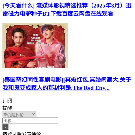
[今天看什么] 流媒体影视精选推荐（2025年8月）迅
雷磁力电驴种子BT下载百度云网盘在线观看
[泰国奇幻同性喜剧电影][冥婚红包.冥婚闹泰大.关于
我和鬼变成家人的那封利是.The Red Env...
订阅
提醒
请登录后发表评论