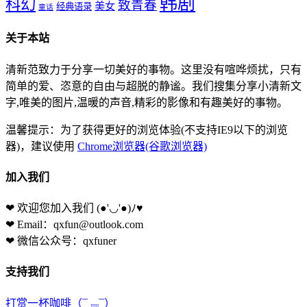
韩剧
科幻
致青春
美女
经典语录
童话
关于本站
清新范致力于分享一切美好的事物。这里没有喧哗烦扰，只有
简单的爱、恣意的自由与超脱的静谧。我们搜集分享小清新文
字,唯美的图片,温暖的声音,精彩的影像和有趣美好的事物。
温馨提示：为了获得更好的浏览体验(不支持IE9以下的浏览
器)，建议使用
Chrome浏览器(谷歌浏览器)
加入我们
❤ 欢迎您加入我们
(●'◡'●)ﾉ♥
❤ Email：qxfun@outlook.com
❤ 微信公众号：qxfuner
支持我们
打赏一杯咖啡
（¯﹃¯）