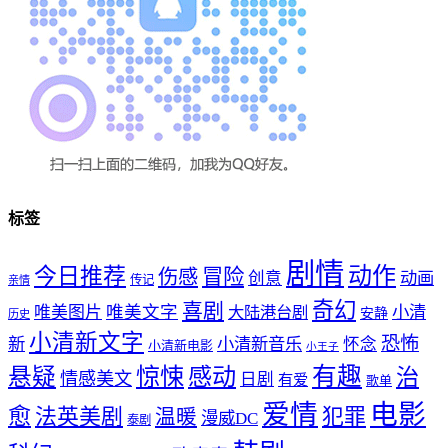
标签
剧情
动作
今日推荐
冒险
伤感
创意
动画
传记
亲情
奇幻
喜剧
唯美文字
小清
唯美图片
大陆港台剧
安静
历史
小清新文字
恐怖
新
小清新音乐
怀念
小清新电影
小王子
惊悚
感动
有趣
悬疑
治
情感美文
日剧
有爱
歌单
爱情
电影
愈
法英美剧
犯罪
温暖
漫威DC
泰剧