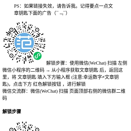
PS：如果链接失效，请告诉我。记得要点一点文
章钥匙下面的广告
（¯﹃¯）
解锁步骤：使用微信(WeChat) 扫描
左侧
微信小程序的二维码
→
从小程序获取文章钥匙
后，返回这
里，将
文章钥匙 填入下方输入框 (注意:幸运数字≠文章钥
匙)
，点击下方
红色解锁按钮
，进行解锁
微信交流群：微信(WeChat) 扫描
页面顶部右侧的微信群二维
码
解锁步骤