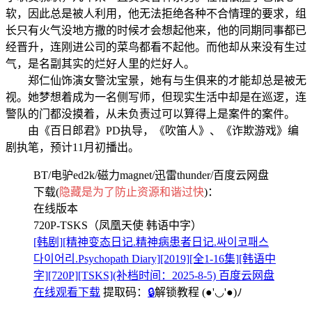
软，因此总是被人利用，他无法拒绝各种不合情理的要求，组
长只有火气没地方撒的时候才会想起他来，他的同期同事都已
经晋升，连刚进公司的菜鸟都看不起他。而他却从来没有生过
气，是名副其实的烂好人里的烂好人。
郑仁仙饰演女警沈宝景，她有与生俱来的才能却总是被无
视。她梦想着成为一名侧写师，但现实生活中却是在巡逻，连
警队的门都没摸着，从未负责过可以算得上是案件的案件。
由《百日郎君》PD执导，《吹笛人》、《诈欺游戏》编
剧执笔，预计11月初播出。
BT/电驴ed2k/磁力magnet/迅雷thunder/百度云网盘
下载(
隐藏是为了防止资源和谐过快
)：
在线版本
720P-TSKS（凤凰天使 韩语中字）
[韩剧][精神变态日记.精神病患者日记.싸이코패스
다이어리.Psychopath Diary][2019][全1-16集][韩语中
字][720P][TSKS](补档时间：2025-8-5) 百度云网盘
在线观看下载
提取码：
🔒
解锁教程
(●'◡'●)ﾉ