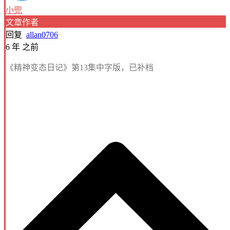
小兜
文章作者
回复
allan0706
6 年 之前
《精神变态日记》第13集中字版，已补档