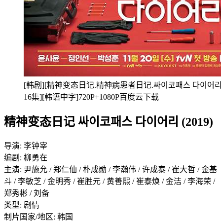
[韩剧][精神变态日记.精神病患者日记.싸이코패스 다이어리.Psychop
16集][韩语中字]720P+1080P百度云下载
精神变态日记 싸이코패스 다이어리 (2019)
导演: 李钟宰
编剧: 柳勇在
主演: 尹施允 / 郑仁仙 / 朴成勋 / 李瀚伟 / 许成泰 / 崔大哲 / 金基
斗 / 李敏芝 / 金明秀 / 崔胜元 / 黄善熙 / 崔泰焕 / 金洁 / 李海荣 /
郑秀彬 / 刘备
类型: 剧情
制片国家/地区: 韩国