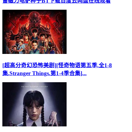
雷磁力电驴种子BT下载百度云网盘在线观看
[超高分奇幻恐怖美剧][怪奇物语第五季.全1-8
集.Stranger Things.第1-4季合集]...