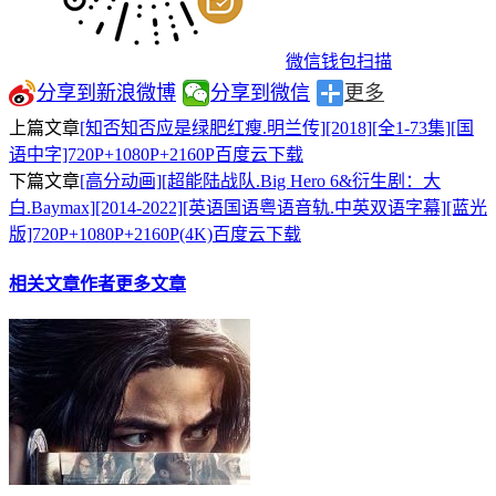
微信钱包扫描
分享到新浪微博
分享到微信
更多
上篇文章
[知否知否应是绿肥红瘦.明兰传][2018][全1-73集][国
语中字]720P+1080P+2160P百度云下载
下篇文章
[高分动画][超能陆战队.Big Hero 6&衍生剧：大
白.Baymax][2014-2022][英语国语粤语音轨.中英双语字幕][蓝光
版]720P+1080P+2160P(4K)百度云下载
相关文章
作者更多文章