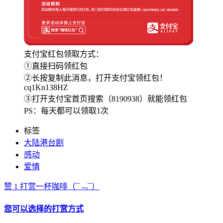
支付宝红包领取方式：
①直接扫码领红包
②长按复制此消息，打开支付宝领红包！
cq1Kn138HZ
③打开支付宝首页搜索（8190938）就能领红包
PS：每天都可以领取1次
标签
大陆港台剧
感动
爱情
赞
1
打赏一杯咖啡
（¯﹃¯）
您可以选择的打赏方式