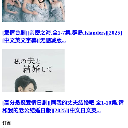
[爱情台剧][亲密之海.全1-7集.群岛.Islanders][2025]
[中文英文字幕][无删减版...
[高分悬疑爱情日剧][同我的丈夫结婚吧.全1-10集.请
和我的老公结婚日版][2025][中文日文英...
订阅