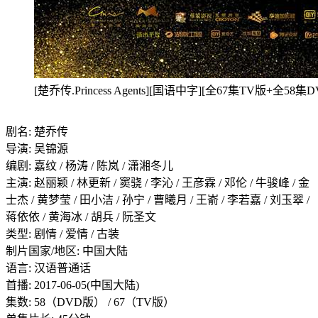
[楚乔传.Princess Agents][国语中字][全67集TV版+全58集D
剧名: 楚乔传
导演: 吴锦源
编剧: 嘉纹 / 杨涛 / 陈岚 / 潇湘冬儿
主演: 赵丽颖 / 林更新 / 窦骁 / 李沁 / 王彦霖 / 邓伦 / 牛骏峰 / 金
士杰 / 黄梦莹 / 田小洁 / 孙宁 / 曹曦月 / 王嵛 / 李若嘉 / 刘玉翠 /
蒋依依 / 黄海冰 / 胡兵 / 阮圣文
类型: 剧情 / 爱情 / 古装
制片国家/地区: 中国大陆
语言: 汉语普通话
首播: 2017-06-05(中国大陆)
集数: 58（DVD版） / 67（TV版）