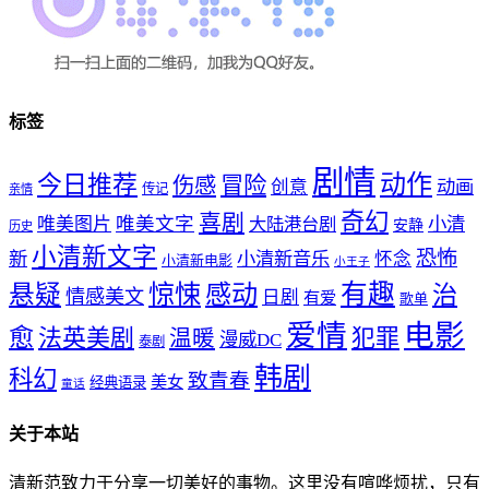
标签
剧情
动作
今日推荐
冒险
伤感
创意
动画
传记
亲情
奇幻
喜剧
唯美文字
小清
唯美图片
大陆港台剧
安静
历史
小清新文字
恐怖
新
小清新音乐
怀念
小清新电影
小王子
惊悚
感动
有趣
悬疑
治
情感美文
日剧
有爱
歌单
爱情
电影
愈
法英美剧
犯罪
温暖
漫威DC
泰剧
韩剧
科幻
致青春
美女
经典语录
童话
关于本站
清新范致力于分享一切美好的事物。这里没有喧哗烦扰，只有