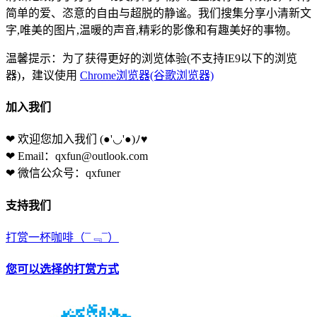
简单的爱、恣意的自由与超脱的静谧。我们搜集分享小清新文
字,唯美的图片,温暖的声音,精彩的影像和有趣美好的事物。
温馨提示：为了获得更好的浏览体验(不支持IE9以下的浏览
器)，建议使用
Chrome浏览器(谷歌浏览器)
加入我们
❤ 欢迎您加入我们
(●'◡'●)ﾉ♥
❤ Email：qxfun@outlook.com
❤ 微信公众号：qxfuner
支持我们
打赏一杯咖啡
（¯﹃¯）
您可以选择的打赏方式