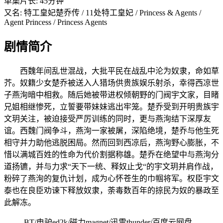
单集片长: 45分钟
又名: 特工皇妃楚乔传 / 11处特工皇妃 / Princess & Agents /
Agent Princess / Princess Agents
剧情简介
西魏年间乱世混战，大批平民在战乱中沦为奴隶，命如草
芥。奴籍少女楚乔被送入人猎场供贵族娱乐射杀，幸得西凉世
子燕洵暗中相救。随后她被带进权倾朝野的门阀宇文家，目睹
兄姐相继惨死，立誓要带妹妹逃出牢笼。楚乔受到开明贵族宇
文玥关注，被迫接受严厉训练的同时，更与燕洵结下深厚友
谊。西魏门阀争斗，燕洵一家被屠，深陷绝境，楚乔与他生死
相守并力助他逃脱困局。然而回到西凉后，燕洵野心膨胀，不
惜以满城百姓的性命为代价割据称雄。楚乔在绝望中与燕洵分
道扬镳，并与力求“天下一统、释奴止戈“的宇文玥并肩作战，
粉碎了燕洵的复仇计划，成为心怀苍生的巾帼将军。权臣宇文
泰也在良臣劝谏下释放奴隶，荼毒数百年的掠民为奴的暴政至
此解冻。
BT/电驴ed2k/磁力magnet/迅雷thunder/百度云网盘