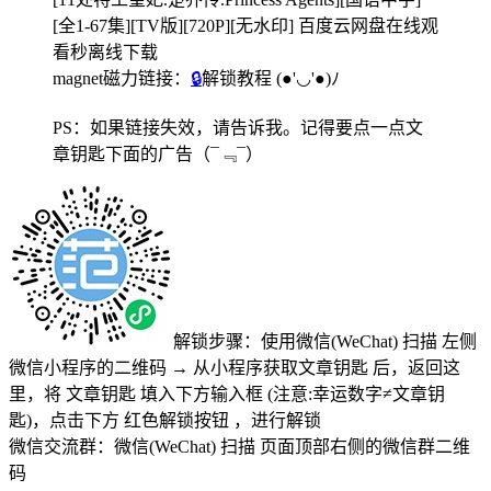
[全1-67集][TV版][720P][无水印] 百度云网盘在线观
看秒离线下载
magnet磁力链接：
🔒
解锁教程
(●'◡'●)ﾉ
PS：如果链接失效，请告诉我。记得要点一点文
章钥匙下面的广告
（¯﹃¯）
解锁步骤：使用微信(WeChat) 扫描
左侧
微信小程序的二维码
→
从小程序获取文章钥匙
后，返回这
里，将
文章钥匙 填入下方输入框 (注意:幸运数字≠文章钥
匙)
，点击下方
红色解锁按钮
，进行解锁
微信交流群：微信(WeChat) 扫描
页面顶部右侧的微信群二维
码