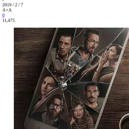
2019 / 2 / 7
A+
A
0
11,475