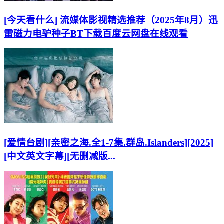
[今天看什么] 流媒体影视精选推荐（2025年8月）迅
雷磁力电驴种子BT下载百度云网盘在线观看
[爱情台剧][亲密之海.全1-7集.群岛.Islanders][2025]
[中文英文字幕][无删减版...