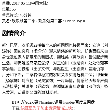
首播: 2017-05-11(中国大陆)
集数: 55
单集片长: 45分钟
又名: 欢乐颂第二季 / 欢乐颂第二部 / Ode to Joy II
剧情简介
新年已至，欢乐颂22楼每个人的新问题也接踵而来：安迪（刘
涛饰）因包奕凡（杨烁饰）迎来情感的新可能，却也面临来自
身世及包家内部带来的新困扰；樊胜美（蒋欣饰）尝试起步新
生活，却仍难脱离家庭泥淖，对王柏川（张陆饰）处处依赖事
事紧逼；曲筱绡（王子文饰）与赵医生（王凯饰）差距仍存
，分和不断，曲家看似稳定的家庭关系实则危机四伏；邱莹莹
（杨紫饰）对应勤（吴昊宸饰）一片痴情，情感经历却令应勤
无法接受；关雎尔（乔欣饰）邂逅摇滚青年谢童（邓伦饰）坠
入爱河，却遭到父母的激烈反对。
BT/电驴ed2k/磁力magnet/迅雷thunder/百度云网盘
下载(
隐藏是为了防止资源和谐过快
)：