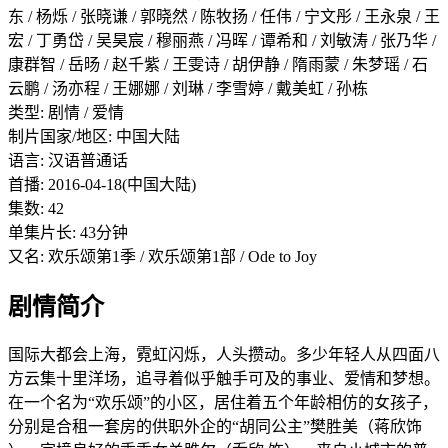
东 / 杨烁 / 张晓谦 / 郭晓然 / 陈牧扬 / 任伟 / 宁文彤 / 王永泉 / 王
宏 / 丁勇岱 / 吴昊宸 / 穆丽燕 / 冯晖 / 谭希和 / 刘敏涛 / 张乃华 /
康群智 / 岳旸 / 赵千紫 / 王雯诗 / 胡伊静 / 隋雨蒙 / 朱梦瑶 / 石
云鹏 / 汤亦程 / 王娜娜 / 刘琳 / 李雪婷 / 戴美虹 / 孙栋
类型: 剧情 / 爱情
制片国家/地区: 中国大陆
语言: 汉语普通话
首播: 2016-04-18(中国大陆)
集数: 42
单集片长: 43分钟
又名: 欢乐颂第1季 / 欢乐颂第1部 / Ode to Joy
剧情简介
国际大都会上海，霓虹闪烁，人头攒动。多少年轻人从四面八
方云集十里洋场，追寻着似乎触手可及的事业、爱情和梦想。
在一个名为“欢乐颂”的小区，居住着五个年龄相仿的女孩子，
分别是合租一套房的供职外企的“胡同公主”樊胜美（蒋欣饰