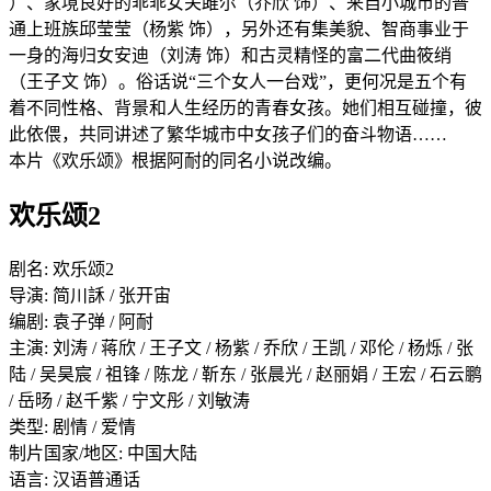
）、家境良好的乖乖女关雎尔（乔欣 饰）、来自小城市的普
通上班族邱莹莹（杨紫 饰），另外还有集美貌、智商事业于
一身的海归女安迪（刘涛 饰）和古灵精怪的富二代曲筱绡
（王子文 饰）。俗话说“三个女人一台戏”，更何况是五个有
着不同性格、背景和人生经历的青春女孩。她们相互碰撞，彼
此依偎，共同讲述了繁华城市中女孩子们的奋斗物语……
本片《欢乐颂》根据阿耐的同名小说改编。
欢乐颂2
剧名: 欢乐颂2
导演: 简川訸 / 张开宙
编剧: 袁子弹 / 阿耐
主演: 刘涛 / 蒋欣 / 王子文 / 杨紫 / 乔欣 / 王凯 / 邓伦 / 杨烁 / 张
陆 / 吴昊宸 / 祖锋 / 陈龙 / 靳东 / 张晨光 / 赵丽娟 / 王宏 / 石云鹏
/ 岳旸 / 赵千紫 / 宁文彤 / 刘敏涛
类型: 剧情 / 爱情
制片国家/地区: 中国大陆
语言: 汉语普通话