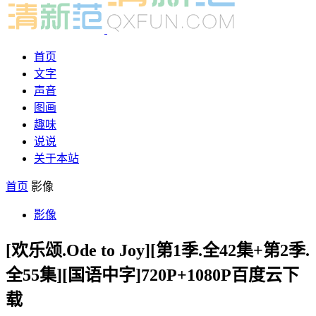
首页
文字
声音
图画
趣味
说说
关于本站
首页
影像
影像
[欢乐颂.Ode to Joy][第1季.全42集+第2季.
全55集][国语中字]720P+1080P百度云下
载