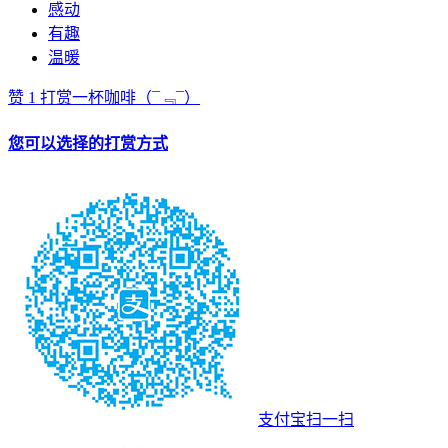
感动
有趣
温暖
赞
1
打赏一杯咖啡
（¯﹃¯）
您可以选择的打赏方式
支付宝扫一扫