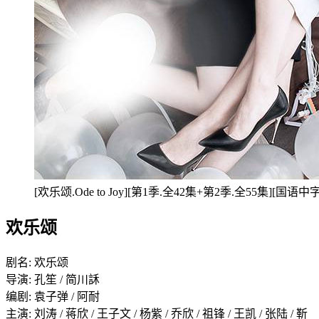
[欢乐颂.Ode to Joy][第1季.全42集+第2季.全55集][国语中字][
欢乐颂
剧名: 欢乐颂
导演: 孔笙 / 简川訸
编剧: 袁子弹 / 阿耐
主演: 刘涛 / 蒋欣 / 王子文 / 杨紫 / 乔欣 / 祖锋 / 王凯 / 张陆 / 靳