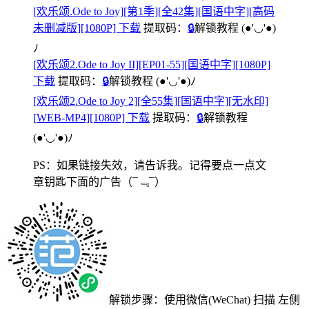
[欢乐颂.Ode to Joy][第1季][全42集][国语中字][高码
未删减版][1080P] 下载
提取码：
🔒
解锁教程
(●'◡'●)
ﾉ
[欢乐颂2.Ode to Joy II][EP01-55][国语中字][1080P]
下载
提取码：
🔒
解锁教程
(●'◡'●)ﾉ
[欢乐颂2.Ode to Joy 2][全55集][国语中字][无水印]
[WEB-MP4][1080P] 下载
提取码：
🔒
解锁教程
(●'◡'●)ﾉ
PS：如果链接失效，请告诉我。记得要点一点文
章钥匙下面的广告
（¯﹃¯）
解锁步骤：使用微信(WeChat) 扫描
左侧