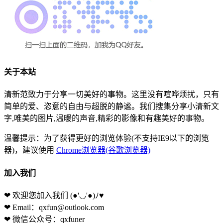
关于本站
清新范致力于分享一切美好的事物。这里没有喧哗烦扰，只有
简单的爱、恣意的自由与超脱的静谧。我们搜集分享小清新文
字,唯美的图片,温暖的声音,精彩的影像和有趣美好的事物。
温馨提示：为了获得更好的浏览体验(不支持IE9以下的浏览
器)，建议使用
Chrome浏览器(谷歌浏览器)
加入我们
❤ 欢迎您加入我们
(●'◡'●)ﾉ♥
❤ Email：qxfun@outlook.com
❤ 微信公众号：qxfuner