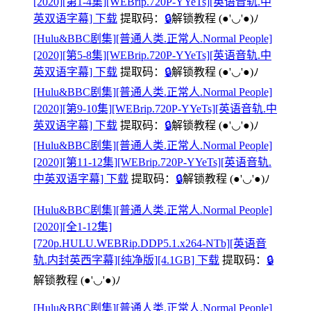
[2020][第1-4集][WEBrip.720P-YYeTs][英语音轨.中
英双语字幕] 下载
提取码：
🔒
解锁教程
(●'◡'●)ﾉ
[Hulu&BBC剧集][普通人类.正常人.Normal People]
[2020][第5-8集][WEBrip.720P-YYeTs][英语音轨.中
英双语字幕] 下载
提取码：
🔒
解锁教程
(●'◡'●)ﾉ
[Hulu&BBC剧集][普通人类.正常人.Normal People]
[2020][第9-10集][WEBrip.720P-YYeTs][英语音轨.中
英双语字幕] 下载
提取码：
🔒
解锁教程
(●'◡'●)ﾉ
[Hulu&BBC剧集][普通人类.正常人.Normal People]
[2020][第11-12集][WEBrip.720P-YYeTs][英语音轨.
中英双语字幕] 下载
提取码：
🔒
解锁教程
(●'◡'●)ﾉ
[Hulu&BBC剧集][普通人类.正常人.Normal People]
[2020][全1-12集]
[720p.HULU.WEBRip.DDP5.1.x264-NTb][英语音
轨.内封英西字幕][纯净版][4.1GB] 下载
提取码：
🔒
解锁教程
(●'◡'●)ﾉ
[Hulu&BBC剧集][普通人类.正常人.Normal People]