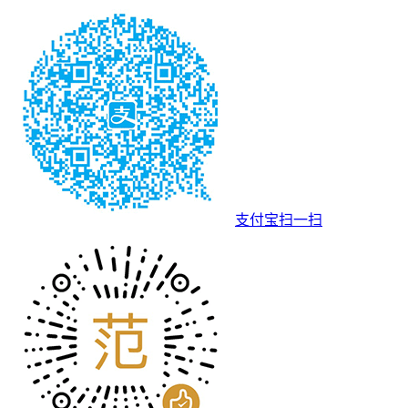
支付宝扫一扫