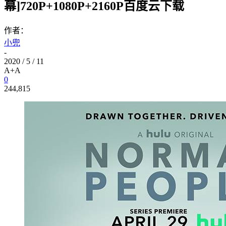
幕]720P+1080P+2160P百度云下载
作者：
小兜
-
2020 / 5 / 11
A+
A
0
244,815