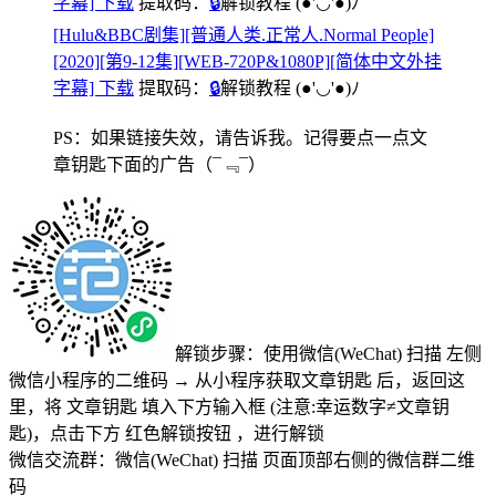
字幕] 下载
提取码：
🔒
解锁教程
(●'◡'●)ﾉ
[Hulu&BBC剧集][普通人类.正常人.Normal People]
[2020][第9-12集][WEB-720P&1080P][简体中文外挂
字幕] 下载
提取码：
🔒
解锁教程
(●'◡'●)ﾉ
PS：如果链接失效，请告诉我。记得要点一点文
章钥匙下面的广告
（¯﹃¯）
解锁步骤：使用微信(WeChat) 扫描
左侧
微信小程序的二维码
→
从小程序获取文章钥匙
后，返回这
里，将
文章钥匙 填入下方输入框 (注意:幸运数字≠文章钥
匙)
，点击下方
红色解锁按钮
，进行解锁
微信交流群：微信(WeChat) 扫描
页面顶部右侧的微信群二维
码