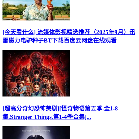
[今天看什么] 流媒体影视精选推荐（2025年9月）迅
雷磁力电驴种子BT下载百度云网盘在线观看
[超高分奇幻恐怖美剧][怪奇物语第五季.全1-8
集.Stranger Things.第1-4季合集]...