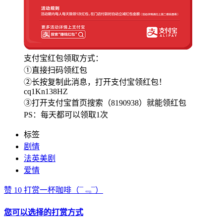
支付宝红包领取方式：
①直接扫码领红包
②长按复制此消息，打开支付宝领红包！
cq1Kn138HZ
③打开支付宝首页搜索（8190938）就能领红包
PS：每天都可以领取1次
标签
剧情
法英美剧
爱情
赞
10
打赏一杯咖啡
（¯﹃¯）
您可以选择的打赏方式