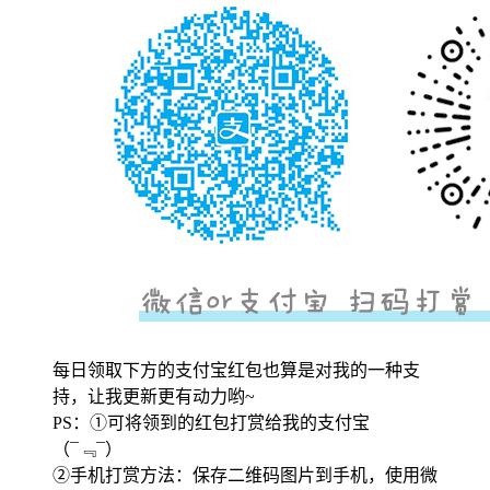
每日领取下方的支付宝红包也算是对我的一种支
持，让我更新更有动力哟~
PS：①可将领到的红包打赏给我的支付宝
（¯﹃¯）
②手机打赏方法：保存二维码图片到手机，使用微