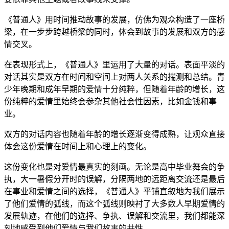
《普通人》用时间推动故事的发展，仿佛为观众构造了一座桥
梁，在一步步跨越桥梁的同时，体会到故事的发展和双方的感
情交叉。
在表现形式上，《普通人》里运用了大量的对话。表面平淡的
对话其实是双方在时间和空间上对两人关系的揣测和总结。青
少年晚期和成年早期的爱情十分纯粹，但随着年龄的增长，这
份纯粹的爱情里始终会参杂其他社会性因素，比如金钱和事
业。
双方的对话内容也随着年龄的增长逐渐变得成熟，让观众直接
体会这份爱情在时间上和心理上的变化。
这份变化也是对爱情最真实的刻画。无论是高中毕业舞会的争
执，大一暑假分开时的误解，分隔两地的远距离交流还是最后
在事业和爱情之间的选择，《普通人》平铺直叙地为我们展示
了他们爱情的弧线，而这个弧线则映衬了大多数人早期爱情的
发展轨迹，在他们的选择、争执、误解和交流里，我们都能深
刻地感受到他们爱情与我们故事的共性。