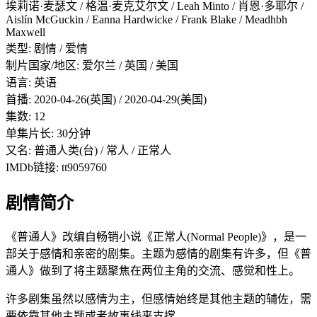
埃莉诺·麦瑟文 / 格温·麦克艾尔文 / Leah Minto / 肖恩·多耶尔 /
Aislín McGuckin / Eanna Hardwicke / Frank Blake / Meadhbh
Maxwell
类型: 剧情 / 爱情
制片国家/地区: 爱尔兰 / 英国 / 美国
语言: 英语
首播: 2020-04-26(英国) / 2020-04-29(美国)
集数: 12
单集片长: 30分钟
又名: 普通人类(台) / 常人 / 正常人
IMDb链接: tt9059760
剧情简介
《普通人》改编自畅销小说《正常人(Normal People)》，是一
部关于感情和亲密的剧集。主题为感情的剧集有许多，但《普
通人》做到了将主题聚焦在两位主角的交流、感觉和性上。
许多剧集虽然以感情为主，但感情始终是其他主题的辅佐，需
要依靠其他主题或者故事线来支撑。