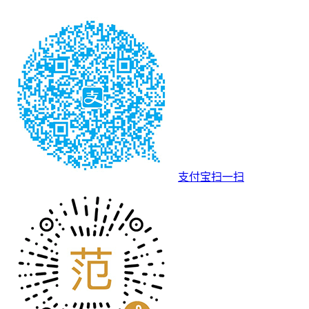
支付宝扫一扫