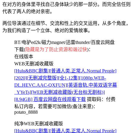
在对方的身体里寻找自己身体缺少的那一部分。而完全信任则
代表了两人的绝对亲密。
两位导演通过在细节、交流和性上的交叉运用，从多个角度，
为我们构造了一个立体、绝对的爱情故事。
BT/电驴ed2k/磁力magnet/迅雷thunder/百度云网盘
下载(
隐藏是为了防止资源和谐过快
)：
在线版本
WEB无删减收藏版
[Hulu&BBC剧集][普通人类.正常人.Normal People]
[2020][无删减完整版][全1-12集][1080p.WEB-
DL.HEVC.AAC-QXFUN][英语音轨.中英双语字幕
_YYeTs][WEB无删减收藏版(无台标无剧标)]
[8.94GB] 百度云网盘在线观看下载
提取码：
付费
私订内容，若需要可加微信(备注来意)：
potato_8888
纯净WEB无删减收藏版
[Hulu&BBC剧集][普通人类.正常人.Normal People]