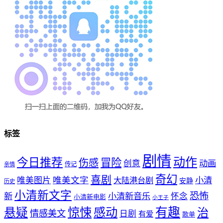
标签
剧情
动作
今日推荐
冒险
伤感
创意
动画
传记
亲情
奇幻
喜剧
唯美文字
小清
唯美图片
大陆港台剧
安静
历史
小清新文字
恐怖
新
小清新音乐
怀念
小清新电影
小王子
惊悚
感动
有趣
悬疑
治
情感美文
日剧
有爱
歌单