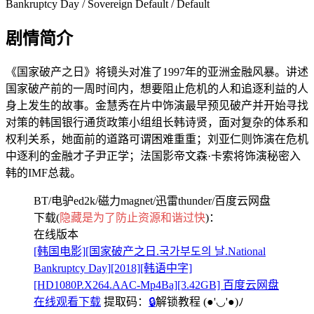
Bankruptcy Day / Sovereign Default / Default
剧情简介
《国家破产之日》将镜头对准了1997年的亚洲金融风暴。讲述
国家破产前的一周时间内，想要阻止危机的人和追逐利益的人
身上发生的故事。金慧秀在片中饰演最早预见破产并开始寻找
对策的韩国银行通货政策小组组长韩诗贤，面对复杂的体系和
权利关系，她面前的道路可谓困难重重；刘亚仁则饰演在危机
中逐利的金融才子尹正学；法国影帝文森·卡索将饰演秘密入
韩的IMF总裁。
BT/电驴ed2k/磁力magnet/迅雷thunder/百度云网盘
下载(
隐藏是为了防止资源和谐过快
)：
在线版本
[韩国电影][国家破产之日.국가부도의 날.National
Bankruptcy Day][2018][韩语中字]
[HD1080P.X264.AAC-Mp4Ba][3.42GB] 百度云网盘
在线观看下载
提取码：
🔒
解锁教程
(●'◡'●)ﾉ