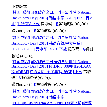
下载版本
[韩国电影][国家破产之日.국가부도의 날.National
Bankruptcy Day][2018][韩语中字][720P][FIX][有水
印][1.76GB] 下载
提取码：
🔒
解锁教程
(●'◡'●)ﾉ
磁力magnet：
🔒
解锁教程
(●'◡'●)ﾉ
[韩国电影][国家破产之日.국가부도의 날.National
Bankruptcy Day][2018][韩语音轨.中文字幕]
[1080P(H265)][无水印][4GB] 下载
提取码：
🔒
解锁
教程
(●'◡'●)ﾉ
[韩国电影][国家破产之日.국가부도의 날.National
Bankruptcy Day][2018][FHDRip.1080P.H264.AAC-
NonDRM][韩语音轨..无字幕][4.56GB] 下载
提取
码：
🔒
解锁教程
(●'◡'●)ﾉ
磁力magnet：
🔒
解锁教程
(●'◡'●)ﾉ
[韩国电影][国家破产之日.국가부도의 날.National
Bankruptcy Day][2018][韩语中字]
[FHDRip.1080P.H264.AAC-ViPHD][无水印][压缩