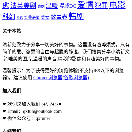
爱情
电影
愈
法英美剧
犯罪
温暖
漫威DC
泰剧
韩剧
科幻
致青春
美女
经典语录
童话
关于本站
清新范致力于分享一切美好的事物。这里没有喧哗烦扰，只有
简单的爱、恣意的自由与超脱的静谧。我们搜集分享小清新文
字,唯美的图片,温暖的声音,精彩的影像和有趣美好的事物。
温馨提示：为了获得更好的浏览体验(不支持IE9以下的浏览
器)，建议使用
Chrome浏览器(谷歌浏览器)
加入我们
❤ 欢迎您加入我们
(●'◡'●)ﾉ♥
❤ Email：qxfun@outlook.com
❤ 微信公众号：qxfuner
支持我们