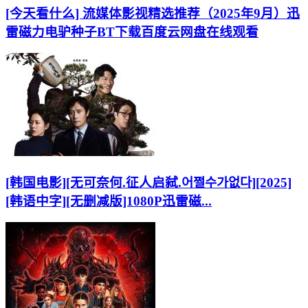
[今天看什么] 流媒体影视精选推荐（2025年9月）迅
雷磁力电驴种子BT下载百度云网盘在线观看
[韩国电影][无可奈何.征人启弑.어쩔수가없다][2025]
[韩语中字][无删减版]1080P迅雷磁...