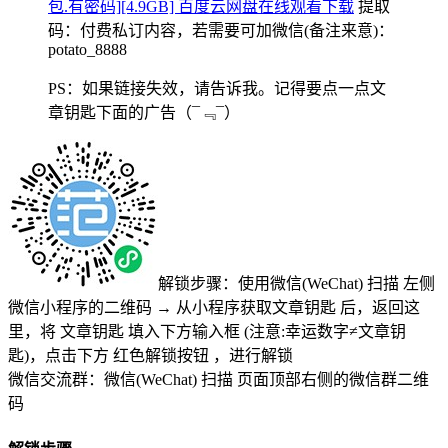
包.有密码][4.9GB] 百度云网盘在线观看下载
提取
码：
付费私订内容，若需要可加微信(备注来意)：
potato_8888
PS：如果链接失效，请告诉我。记得要点一点文
章钥匙下面的广告
（¯﹃¯）
解锁步骤：使用微信(WeChat) 扫描
左侧
微信小程序的二维码
→
从小程序获取文章钥匙
后，返回这
里，将
文章钥匙 填入下方输入框 (注意:幸运数字≠文章钥
匙)
，点击下方
红色解锁按钮
，进行解锁
微信交流群：微信(WeChat) 扫描
页面顶部右侧的微信群二维
码