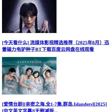
[今天看什么] 流媒体影视精选推荐（2025年8月）迅
雷磁力电驴种子BT下载百度云网盘在线观看
[爱情台剧][亲密之海.全1-7集.群岛.Islanders][2025]
[中文英文字幕][无删减版...