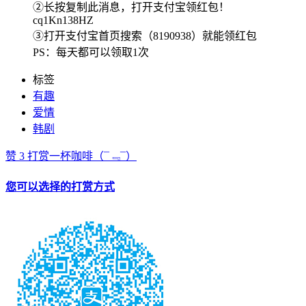
②长按复制此消息，打开支付宝领红包！
cq1Kn138HZ
③打开支付宝首页搜索（8190938）就能领红包
PS：每天都可以领取1次
标签
有趣
爱情
韩剧
赞
3
打赏一杯咖啡
（¯﹃¯）
您可以选择的打赏方式