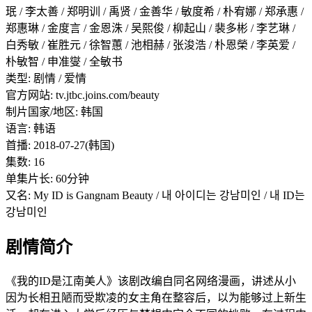
珉 / 李太善 / 郑明训 / 禹贤 / 金善华 / 敏度希 / 朴宥娜 / 郑承惠 /
郑惠琳 / 金度言 / 金恩洙 / 吴熙俊 / 柳起山 / 裴多彬 / 李艺琳 /
白秀敏 / 崔胜元 / 徐智蕙 / 池相赫 / 张浚浩 / 朴恩榮 / 李英爱 /
朴敏智 / 申准燮 / 全敏书
类型: 剧情 / 爱情
官方网站: tv.jtbc.joins.com/beauty
制片国家/地区: 韩国
语言: 韩语
首播: 2018-07-27(韩国)
集数: 16
单集片长: 60分钟
又名: My ID is Gangnam Beauty / 내 아이디는 강남미인 / 내 ID는
강남미인
剧情简介
《我的ID是江南美人》该剧改编自同名网络漫画，讲述从小
因为长相丑陋而受欺凌的女主角在整容后，以为能够过上新生