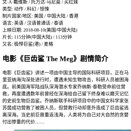
文·A·戴维斯 / 托万达·马尼莫 / 买红妹
类型: 动作 / 科幻 / 惊悚
制片国家/地区: 美国 / 中国大陆 / 香港
语言: 英语 / 汉语普通话 / 泰语
上映日期: 2018-08-10(美国/中国大陆)
片长: 115分钟(中国大陆) / 113分钟
又名: 极悍巨鲨(港) / 麦格
电影《巨齿鲨 The Meg》剧情简介
电影《巨齿鲨》讲述一项由中国主导的国际科研项目，正在马
里亚纳海沟深处进行时，遭遇未知生物攻击，科研人员被困海
底。前美国海军陆战队深海潜水专家乔纳斯·泰勒受命前往营
救，再度遭遇数年前曾经在深海给自己留下终身难以磨灭记忆
的史前生物巨齿鲨。乔纳斯联手科研项目中的中国女科学家张
苏茵成功营救了被困人员，但营救行动却意外造成了巨齿鲨逃
离深海。当史前巨兽重返浅海，人类将为自己对大自然的贪婪
付出惨重的代价……