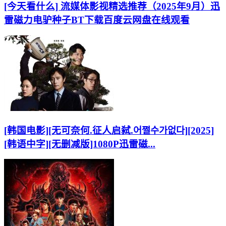
[今天看什么] 流媒体影视精选推荐（2025年9月）迅
雷磁力电驴种子BT下载百度云网盘在线观看
[韩国电影][无可奈何.征人启弑.어쩔수가없다][2025]
[韩语中字][无删减版]1080P迅雷磁...