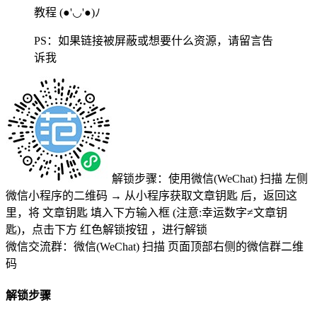
教程
(●'◡'●)ﾉ
PS：如果链接被屏蔽或想要什么资源，请留言告
诉我
解锁步骤：使用微信(WeChat) 扫描
左侧
微信小程序的二维码
→
从小程序获取文章钥匙
后，返回这
里，将
文章钥匙 填入下方输入框 (注意:幸运数字≠文章钥
匙)
，点击下方
红色解锁按钮
，进行解锁
微信交流群：微信(WeChat) 扫描
页面顶部右侧的微信群二维
码
解锁步骤