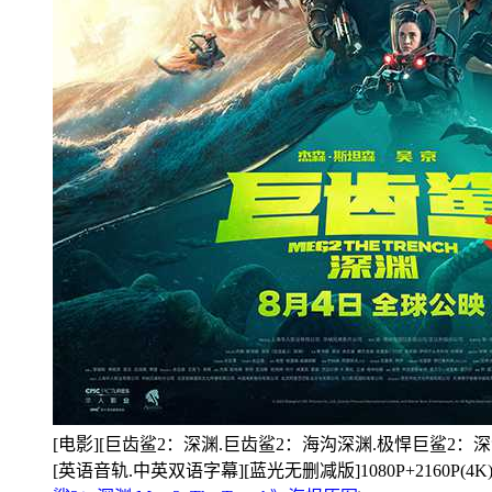
[电影][巨齿鲨2：深渊.巨齿鲨2：海沟深渊.极悍巨鲨2：深沟.Meg 
[英语音轨.中英双语字幕][蓝光无删减版]1080P+2160P(4