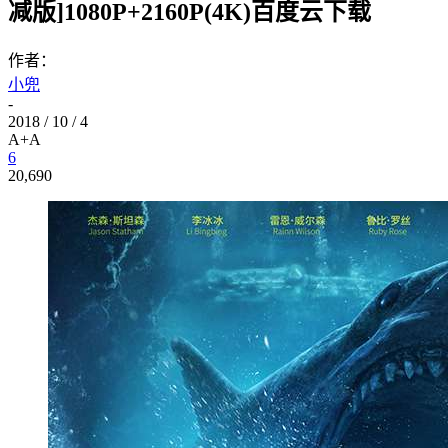
减版]1080P+2160P(4K)百度云下载
作者：
小兜
-
2018 / 10 / 4
A+
A
6
20,690