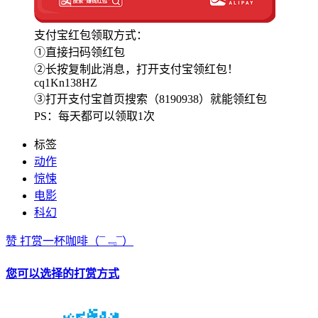
支付宝红包领取方式：
①直接扫码领红包
②长按复制此消息，打开支付宝领红包！
cq1Kn138HZ
③打开支付宝首页搜索（8190938）就能领红包
PS：每天都可以领取1次
标签
动作
惊悚
电影
科幻
赞
打赏一杯咖啡
（¯﹃¯）
您可以选择的打赏方式