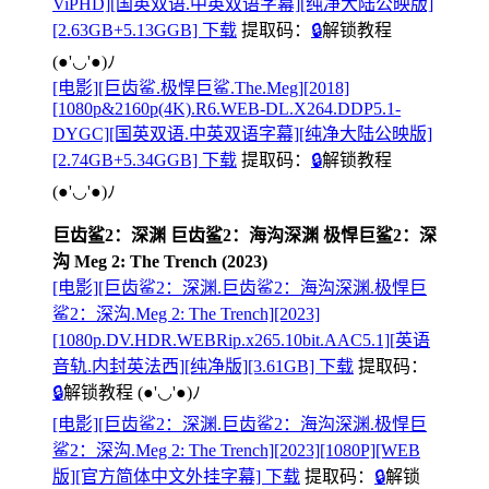
ViPHD][国英双语.中英双语字幕][纯净大陆公映版]
[2.63GB+5.13GGB] 下载
提取码：
🔒
解锁教程
(●'◡'●)ﾉ
[电影][巨齿鲨.极悍巨鲨.The.Meg][2018]
[1080p&2160p(4K).R6.WEB-DL.X264.DDP5.1-
DYGC][国英双语.中英双语字幕][纯净大陆公映版]
[2.74GB+5.34GGB] 下载
提取码：
🔒
解锁教程
(●'◡'●)ﾉ
巨齿鲨2：深渊 巨齿鲨2：海沟深渊 极悍巨鲨2：深
沟 Meg 2: The Trench (2023)
[电影][巨齿鲨2：深渊.巨齿鲨2：海沟深渊.极悍巨
鲨2：深沟.Meg 2: The Trench][2023]
[1080p.DV.HDR.WEBRip.x265.10bit.AAC5.1][英语
音轨.内封英法西][纯净版][3.61GB] 下载
提取码：
🔒
解锁教程
(●'◡'●)ﾉ
[电影][巨齿鲨2：深渊.巨齿鲨2：海沟深渊.极悍巨
鲨2：深沟.Meg 2: The Trench][2023][1080P][WEB
版][官方简体中文外挂字幕] 下载
提取码：
🔒
解锁