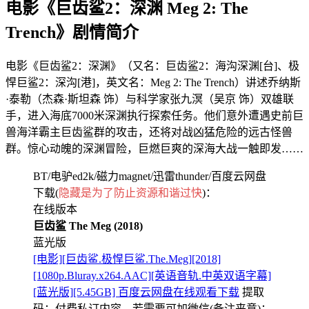
电影《巨齿鲨2：深渊 Meg 2: The
Trench》剧情简介
电影《巨齿鲨2：深渊》（又名：巨齿鲨2：海沟深渊[台]、极
悍巨鲨2：深沟[港]，英文名：Meg 2: The Trench）讲述乔纳斯
·泰勒（杰森·斯坦森 饰）与科学家张九溟（吴京 饰）双雄联
手，进入海底7000米深渊执行探索任务。他们意外遭遇史前巨
兽海洋霸主巨齿鲨群的攻击，还将对战凶猛危险的远古怪兽
群。惊心动魄的深渊冒险，巨燃巨爽的深海大战一触即发……
BT/电驴ed2k/磁力magnet/迅雷thunder/百度云网盘
下载(
隐藏是为了防止资源和谐过快
)：
在线版本
巨齿鲨 The Meg (2018)
蓝光版
[电影][巨齿鲨.极悍巨鲨.The.Meg][2018]
[1080p.Bluray.x264.AAC][英语音轨.中英双语字幕]
[蓝光版][5.45GB] 百度云网盘在线观看下载
提取
码：
付费私订内容，若需要可加微信(备注来意)：