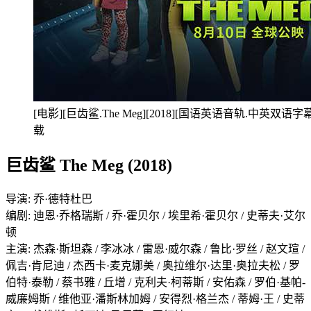
[电影][巨齿鲨.The Meg][2018][国语英语音轨.中英双语字幕]
载
巨齿鲨 The Meg (2018)
导演: 乔·德特杜巴
编剧: 迪恩·乔格瑞斯 / 乔·霍贝尔 / 埃里希·霍贝尔 / 史蒂夫·艾尔
顿
主演: 杰森·斯坦森 / 李冰冰 / 雷恩·威尔森 / 鲁比·罗丝 / 赵文瑄 /
佩吉·肯尼迪 / 杰西卡·麦克娜美 / 奥拉维尔·达里·奥拉夫松 / 罗
伯特·泰勒 / 蔡书雅 / 丘增 / 克利夫·柯蒂斯 / 安佑森 / 罗伯·基帕-
威廉姆斯 / 维他亚·潘斯林加姆 / 安得烈·格兰杰 / 蒂姆·王 / 史蒂