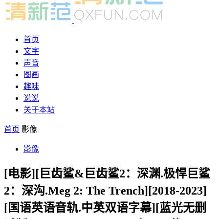
首页
文字
声音
图画
趣味
说说
关于本站
首页
影像
影像
[电影][巨齿鲨&巨齿鲨2：深渊.极悍巨鲨
2：深沟.Meg 2: The Trench][2018-2023]
[国语英语音轨.中英双语字幕][蓝光无删