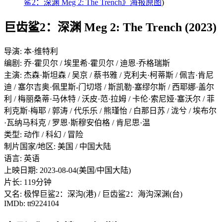
鲨2：深渊 Meg 2: The Trench》海报原图
)
巨齿鲨2：深渊 Meg 2: The Trench (2023)
导演: 本·维特利
编剧: 乔·霍贝尔 / 埃里希·霍贝尔 / 迪恩·乔格瑞斯
主演: 杰森·斯坦森 / 吴京 / 蔡书雅 / 克利夫·柯蒂斯 / 佩吉·肯尼
迪 / 塞尔吉奥·佩里斯-门切塔 / 斯凯勒·塞缪尔斯 / 西耶娜·盖尔
利 / 梅丽桑蒂·马休特 / 沃皮·范·拉姆 / 卡伦·索尼娅·塞沃尔 / 菲
利克斯·梅耶 / 郭涛 / 代乐乐 / 熊瑾怡 / 白那日苏 / 泷兮 / 埃布尔
·瓦纳马科克 / 罗恩·斯穆安伯格 / 肯尼思·温
类型: 动作 / 科幻 / 冒险
制片国家/地区: 美国 / 中国大陆
语言: 英语
上映日期: 2023-08-04(美国/中国大陆)
片长: 119分钟
又名: 极悍巨鲨2：深沟(港) / 巨齿鲨2：海沟深渊(台)
IMDb: tt9224104