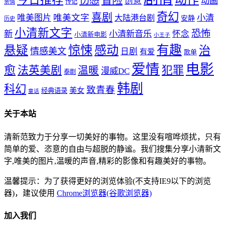
冒险
伤感
创意
动画
传记
亲情
奇幻
喜剧
唯美文字
小清
唯美图片
大陆港台剧
安静
历史
小清新文字
恐怖
新
小清新音乐
怀念
小清新电影
小王子
惊悚
感动
有趣
悬疑
治
情感美文
日剧
有爱
歌单
爱情
电影
愈
法英美剧
犯罪
温暖
漫威DC
泰剧
韩剧
科幻
致青春
美女
经典语录
童话
关于本站
清新范致力于分享一切美好的事物。这里没有喧哗烦扰，只有
简单的爱、恣意的自由与超脱的静谧。我们搜集分享小清新文
字,唯美的图片,温暖的声音,精彩的影像和有趣美好的事物。
温馨提示：为了获得更好的浏览体验(不支持IE9以下的浏览
器)，建议使用
Chrome浏览器(谷歌浏览器)
加入我们