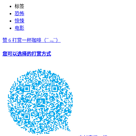
标签
恐怖
惊悚
电影
赞
6
打赏一杯咖啡
（¯﹃¯）
您可以选择的打赏方式