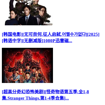
[韩国电影][无可奈何.征人启弑.어쩔수가없다][2025]
[韩语中字][无删减版]1080P迅雷磁...
[超高分奇幻恐怖美剧][怪奇物语第五季.全1-8
集.Stranger Things.第1-4季合集]...