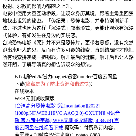
投射、邪教的影响力都随之上升。
电影中使用大量互动桥段，让观众身历其境，跟着主角重回禁
地找出诅咒的秘密。「伪纪录」恐怖电影，并非特别创新手
法，不过也因为这样「沉浸式」叙事形式，更能让观众有沉浸
式体验，有如发生在身边的实境感。
台湾恐怖电影《咒》并不只是恐怖片，更带着悬疑，没有突然
跑出来吓人的鬼，反而有许多可疑的线索，直到结局时才能把
所有线索拼凑成一把钥匙，解开最后的谜底，解开后也让人豁
然开朗，了解导演真的想告诉观众的想法。
BT/电驴ed2k/磁力magnet/迅雷thunder/百度云网盘
下载(
隐藏是为了防止资源和谐过快
)：
在线版本
WEB无删减收藏版
[台湾高分恐怖电影][咒.Incantation][2022]
[1080p.NF.WEB.HEVC.AAC(2.0)-QXUFN][国语音
轨.官方简中字幕][WEB无删减收藏版][4.34GB] 百
度云网盘在线观看下载
提取码：
付费私订内容，
若需要可加微信(备注来意)：potato_8888