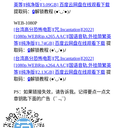
英等][纯净版][3.09GB] 百度云网盘在线观看下载
提取码：
🔒
解锁教程
(●'◡'●)ﾉ
WEB-1080P
[台湾高分恐怖电影][咒.Incantation][2022]
[1080p.WEBRip.x265.AAC][国语音轨.外挂简繁英
等][纯净版][1.74GB] 百度云网盘在线观看下载
提
取码：
🔒
解锁教程
(●'◡'●)ﾉ
[台湾高分恐怖电影][咒.Incantation][2022]
[1080p.WEBRip.x264.AAC][国语音轨.外挂简繁英
等][纯净版][2.13GB] 百度云网盘在线观看下载
提
取码：
🔒
解锁教程
(●'◡'●)ﾉ
PS：如果链接失效，请告诉我。记得要点一点文
章钥匙下面的广告
（¯﹃¯）