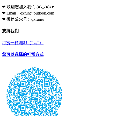
❤ 欢迎您加入我们
(●'◡'●)ﾉ♥
❤ Email：qxfun@outlook.com
❤ 微信公众号：qxfuner
支持我们
打赏一杯咖啡
（¯﹃¯）
您可以选择的打赏方式