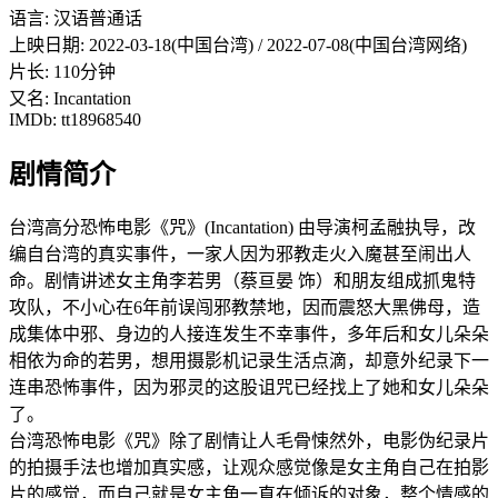
语言: 汉语普通话
上映日期: 2022-03-18(中国台湾) / 2022-07-08(中国台湾网络)
片长: 110分钟
又名: Incantation
IMDb: tt18968540
剧情简介
台湾高分恐怖电影《咒》(Incantation) 由导演柯孟融执导，改
编自台湾的真实事件，一家人因为邪教走火入魔甚至闹出人
命。剧情讲述女主角李若男（蔡亘晏 饰）和朋友组成抓鬼特
攻队，不小心在6年前误闯邪教禁地，因而震怒大黑佛母，造
成集体中邪、身边的人接连发生不幸事件，多年后和女儿朵朵
相依为命的若男，想用摄影机记录生活点滴，却意外纪录下一
连串恐怖事件，因为邪灵的这股诅咒已经找上了她和女儿朵朵
了。
台湾恐怖电影《咒》除了剧情让人毛骨悚然外，电影伪纪录片
的拍摄手法也增加真实感，让观众感觉像是女主角自己在拍影
片的感觉，而自己就是女主角一直在倾诉的对象，整个情感的