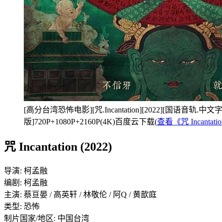
[高分台湾恐怖电影][咒.Incantation][2022][国语音轨.中
版]720P+1080P+2160P(4K)百度云下载(
查看《咒 Incanta
咒 Incantation (2022)
导演: 柯孟融
编剧: 柯孟融
主演: 蔡亘晏 / 高英轩 / 林敬伦 / 阿Q / 黄歆庭
类型: 恐怖
制片国家/地区: 中国台湾