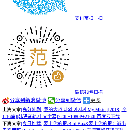
支付宝扫一扫
微信钱包扫描
分享到新浪微博
分享到微信
更多
上篇文章
[高分韩剧][我的大叔.나의 아저씨.My Mister][2018][全
1-16集][韩语音轨.中文字幕]720P+1080P+2160P百度云下载
下篇文章
[今日推荐][蒙上你的眼.Bird Box&蒙上你的眼：逃出