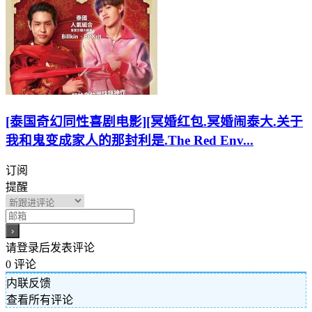
[泰国奇幻同性喜剧电影][冥婚红包.冥婚闹泰大.关于
我和鬼变成家人的那封利是.The Red Env...
订阅
提醒
请登录后发表评论
0
评论
内联反馈
查看所有评论