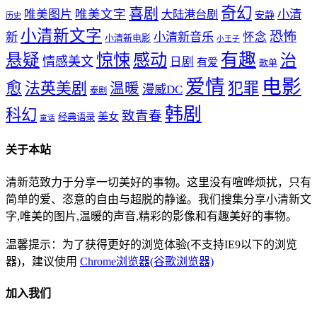
奇幻
喜剧
唯美文字
小清
唯美图片
大陆港台剧
安静
历史
小清新文字
恐怖
新
小清新音乐
怀念
小清新电影
小王子
惊悚
感动
有趣
悬疑
治
情感美文
日剧
有爱
歌单
爱情
电影
愈
法英美剧
犯罪
温暖
漫威DC
泰剧
韩剧
科幻
致青春
美女
经典语录
童话
关于本站
清新范致力于分享一切美好的事物。这里没有喧哗烦扰，只有
简单的爱、恣意的自由与超脱的静谧。我们搜集分享小清新文
字,唯美的图片,温暖的声音,精彩的影像和有趣美好的事物。
温馨提示：为了获得更好的浏览体验(不支持IE9以下的浏览
器)，建议使用
Chrome浏览器(谷歌浏览器)
加入我们