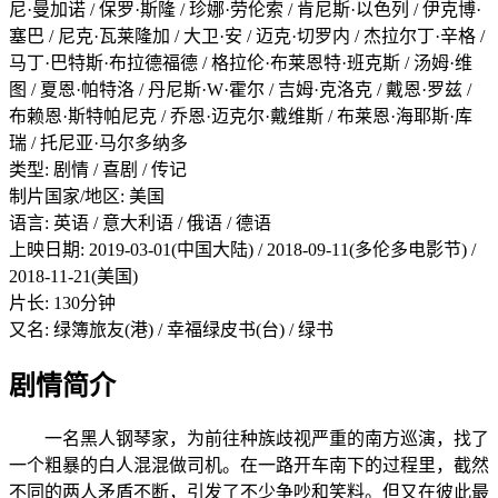
尼·曼加诺 / 保罗·斯隆 / 珍娜·劳伦索 / 肯尼斯·以色列 / 伊克博·
塞巴 / 尼克·瓦莱隆加 / 大卫·安 / 迈克·切罗内 / 杰拉尔丁·辛格 /
马丁·巴特斯·布拉德福德 / 格拉伦·布莱恩特·班克斯 / 汤姆·维
图 / 夏恩·帕特洛 / 丹尼斯·W·霍尔 / 吉姆·克洛克 / 戴恩·罗兹 /
布赖恩·斯特帕尼克 / 乔恩·迈克尔·戴维斯 / 布莱恩·海耶斯·库
瑞 / 托尼亚·马尔多纳多
类型: 剧情 / 喜剧 / 传记
制片国家/地区: 美国
语言: 英语 / 意大利语 / 俄语 / 德语
上映日期: 2019-03-01(中国大陆) / 2018-09-11(多伦多电影节) /
2018-11-21(美国)
片长: 130分钟
又名: 绿簿旅友(港) / 幸福绿皮书(台) / 绿书
剧情简介
一名黑人钢琴家，为前往种族歧视严重的南方巡演，找了
一个粗暴的白人混混做司机。在一路开车南下的过程里，截然
不同的两人矛盾不断，引发了不少争吵和笑料。但又在彼此最