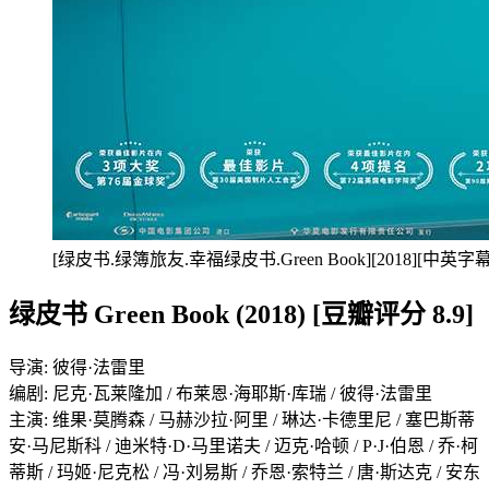
[绿皮书.绿簿旅友.幸福绿皮书.Green Book][2018][中英字幕]
绿皮书 Green Book (2018) [豆瓣评分 8.9]
导演: 彼得·法雷里
编剧: 尼克·瓦莱隆加 / 布莱恩·海耶斯·库瑞 / 彼得·法雷里
主演: 维果·莫腾森 / 马赫沙拉·阿里 / 琳达·卡德里尼 / 塞巴斯蒂
安·马尼斯科 / 迪米特·D·马里诺夫 / 迈克·哈顿 / P·J·伯恩 / 乔·柯
蒂斯 / 玛姬·尼克松 / 冯·刘易斯 / 乔恩·索特兰 / 唐·斯达克 / 安东