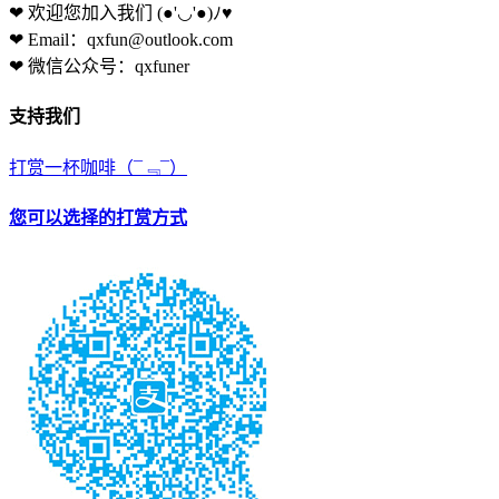
❤ 欢迎您加入我们
(●'◡'●)ﾉ♥
❤ Email：qxfun@outlook.com
❤ 微信公众号：qxfuner
支持我们
打赏一杯咖啡
（¯﹃¯）
您可以选择的打赏方式