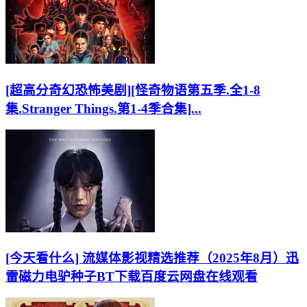
[超高分奇幻恐怖美剧][怪奇物语第五季.全1-8
集.Stranger Things.第1-4季合集]...
[今天看什么] 流媒体影视精选推荐（2025年8月）迅
雷磁力电驴种子BT下载百度云网盘在线观看