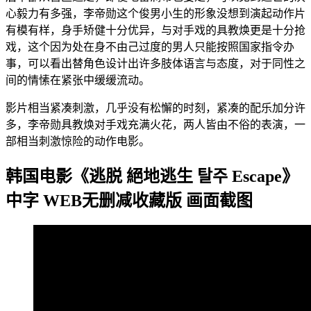
心毅力有多强，李帝勋这个俊男小生的形象没想到演起动作片
有模有样，身手矫健十分优异，与对手戏的具教焕更是十分抢
戏，这个因为处在身不由己过度的男人只能按照国家指令办
事，可以看出替角色设计出许多肢体语言与态度，对于同性之
间的情愫在紧张中缓缓流动。
影片相当紧凑刺激，几乎没有松懈的时刻，紧凑的配乐加分许
多，李帝勋具教焕对手戏充满火花，两人皆由不俗的表演，一
部相当刺激惊险的动作电影。
韩国电影《逃脱 絕地逃生 탈주 Escape》
中字 WEB无删减收藏版 画面截图