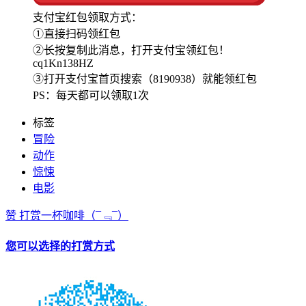
支付宝红包领取方式：
①直接扫码领红包
②长按复制此消息，打开支付宝领红包！
cq1Kn138HZ
③打开支付宝首页搜索（8190938）就能领红包
PS：每天都可以领取1次
标签
冒险
动作
惊悚
电影
赞
打赏一杯咖啡
（¯﹃¯）
您可以选择的打赏方式