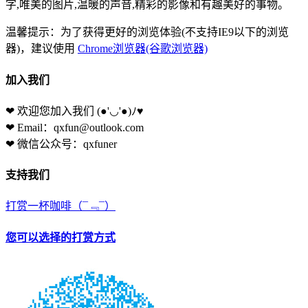
字,唯美的图片,温暖的声音,精彩的影像和有趣美好的事物。
温馨提示：为了获得更好的浏览体验(不支持IE9以下的浏览
器)，建议使用
Chrome浏览器(谷歌浏览器)
加入我们
❤ 欢迎您加入我们
(●'◡'●)ﾉ♥
❤ Email：qxfun@outlook.com
❤ 微信公众号：qxfuner
支持我们
打赏一杯咖啡
（¯﹃¯）
您可以选择的打赏方式