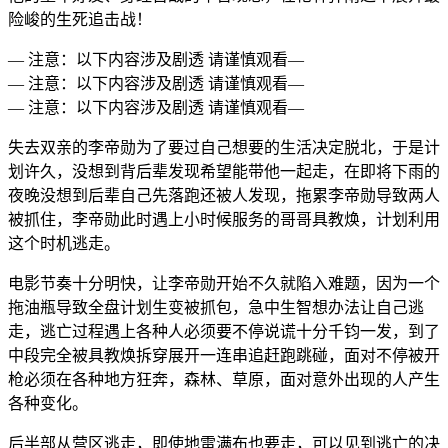
险峻的生死追击战！
— 注意：以下内容涉及剧透 请谨慎观看—
— 注意：以下内容涉及剧透 请谨慎观看—
— 注意：以下内容涉及剧透 请谨慎观看—
失去双亲的李帝勋为了要过自己想要的生活决定脱北，于是计
划许久，没想到背后辈发现希望能带他一起走，在即将下雨的
夜晚没想到后辈自己先落跑还被人发现，拖累李帝勋导致两人
被抓住，李帝勋此时遇上小时候服务的哥哥具教焕，计划利用
这个时机逃走。
电影节奏十分明快，让李帝勋开始不久就陷入难题，因为一个
拖油瓶导致全盘计划生变被抓包，急中生智想办法让自己逃
走，逃亡过程遇上各种人必须要不停说谎十分千钧一发，到了
中段完全被具教焕拆穿展开一连串追赶跑跳碰，面对不停被开
枪必须在各种地方狂奔，森林、草原，面对意外出现的人产生
各种变化。
后半部从营区逃走，即使地雷满布也要走，可以见到逃亡的决