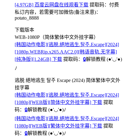
[4.97GB] 百度云网盘在线观看下载
提取码：
付费
私订内容，若需要可加微信(备注来意)：
potato_8888
下载版本
WEB-1080P（简体繁体中文外挂字幕）
[韩国动作电影][逃脱.絕地逃生.탈주.Escape][2024]
[1080p.WEBRip.x265.AAC2.0][韩语音轨.无字幕]
[纯净版][1.24GB] 下载
提取码：
🔒
解锁教程
(●'◡'●)
ﾉ
逃脱 絕地逃生 탈주 Escape (2024) 简体繁体中文外
挂字幕
[韩国动作电影][逃脱.絕地逃生.탈주.Escape][2024]
[1080p][WEB版][简体中文外挂字幕] 下载
提取
码：
🔒
解锁教程
(●'◡'●)ﾉ
[韩国动作电影][逃脱.絕地逃生.탈주.Escape][2024]
[1080p][WEB版][繁体中文外挂字幕] 下载
提取
码：
🔒
解锁教程
(●'◡'●)ﾉ