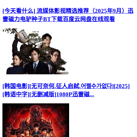
[今天看什么] 流媒体影视精选推荐（2025年9月）迅
雷磁力电驴种子BT下载百度云网盘在线观看
[韩国电影][无可奈何.征人启弑.어쩔수가없다][2025]
[韩语中字][无删减版]1080P迅雷磁...