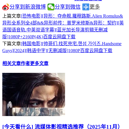
分享到新浪微博
分享到微信
更多
上篇文章
[恐怖电影][异形：夺命舰.羅穆路斯.Alien Romulus&
异形全系列全4部&&异形前传：普罗米修斯‎&异形：契约][英
语国语音轨.中英双语字幕][蓝光加长导演剪辑无删减
版]1080P+2160P(4K)百度云网盘下载
下篇文章
[韩国电影][帅哥们.找死兇宅.핸섬 가이즈.Handsome
Guys][2024][韩语中字][无删减版]1080P百度云网盘下载
相关文章
作者更多文章
[今天看什么] 流媒体影视精选推荐（2025年11月）