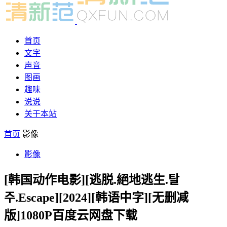
首页
文字
声音
图画
趣味
说说
关于本站
首页
影像
影像
[韩国动作电影][逃脱.絕地逃生.탈
주.Escape][2024][韩语中字][无删减
版]1080P百度云网盘下载