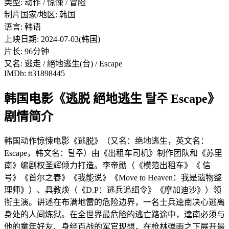
类型: 动作 / 惊悚 / 冒险
制片国家/地区: 韩国
语言: 韩语
上映日期: 2024-07-03(韩国)
片长: 96分钟
又名: 逃走 / 絕地逃生(台) / Escape
IMDb: tt31898445
韩国电影《逃脱 絕地逃生 탈주 Escape》
剧情简介
韩国动作惊悚电影《逃脱》（又名：绝地逃生，英文名：
Escape，韩文名：탈주）由《出租车司机》制作团队和《苏里
南》编剧权圣辉倾力打造。李帝勋（《模范出租车》《 信
号》《首尔之春》《我能说》《Move to Heaven：我是遗物整
理师》）、具教焕（《D.P：逃兵追缉令》《摩加迪沙》）领
衔主演。讲述在布满地雷的危险边界，一名士兵逵南决心逃离
身处的人间炼狱。在全世界最危险的逃亡路途中，逵南必须与
他的童年好友、身经百战的军官现想，在枪林弹雨之下展开最