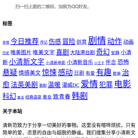
标签
剧情
动作
今日推荐
冒险
伤感
创意
动画
传记
亲情
奇幻
喜剧
唯美文字
小清
唯美图片
大陆港台剧
安静
历史
小清新文字
恐怖
新
小清新音乐
怀念
小清新电影
小王子
惊悚
感动
有趣
悬疑
治
情感美文
日剧
有爱
歌单
爱情
电影
愈
法英美剧
犯罪
温暖
漫威DC
泰剧
韩剧
科幻
致青春
美女
经典语录
童话
关于本站
清新范致力于分享一切美好的事物。这里没有喧哗烦扰，只有
简单的爱、恣意的自由与超脱的静谧。我们搜集分享小清新文