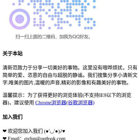
关于本站
清新范致力于分享一切美好的事物。这里没有喧哗烦扰，只有
简单的爱、恣意的自由与超脱的静谧。我们搜集分享小清新文
字,唯美的图片,温暖的声音,精彩的影像和有趣美好的事物。
温馨提示：为了获得更好的浏览体验(不支持IE9以下的浏览
器)，建议使用
Chrome浏览器(谷歌浏览器)
加入我们
❤ 欢迎您加入我们
(●'◡'●)ﾉ♥
❤ Email：qxfun@outlook.com