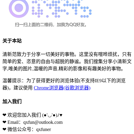
关于本站
清新范致力于分享一切美好的事物。这里没有喧哗烦扰，只有
简单的爱、恣意的自由与超脱的静谧。我们搜集分享小清新文
字,唯美的图片,温暖的声音,精彩的影像和有趣美好的事物。
温馨提示：为了获得更好的浏览体验(不支持IE9以下的浏览
器)，建议使用
Chrome浏览器(谷歌浏览器)
加入我们
❤ 欢迎您加入我们
(●'◡'●)ﾉ♥
❤ Email：qxfun@outlook.com
❤ 微信公众号：qxfuner