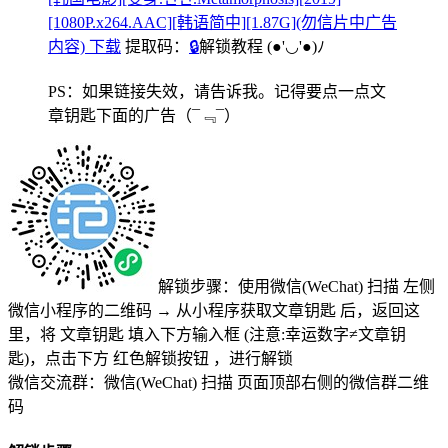
[1080P.x264.AAC][韩语简中][1.87G](勿信片中广告
内容) 下载
提取码：
🔒
解锁教程
(●'◡'●)ﾉ
PS：如果链接失效，请告诉我。记得要点一点文
章钥匙下面的广告
（¯﹃¯）
解锁步骤：使用微信(WeChat) 扫描
左侧
微信小程序的二维码
→
从小程序获取文章钥匙
后，返回这
里，将
文章钥匙 填入下方输入框 (注意:幸运数字≠文章钥
匙)
，点击下方
红色解锁按钮
，进行解锁
微信交流群：微信(WeChat) 扫描
页面顶部右侧的微信群二维
码