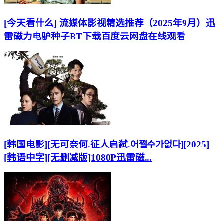
[今天看什么] 流媒体影视精选推荐（2025年9月）迅
雷磁力电驴种子BT下载百度云网盘在线观看
[韩国电影][无可奈何.征人启弑.어쩔수가없다][2025]
[韩语中字][无删减版]1080P迅雷磁...