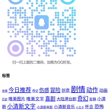
标签
剧情
动作
今日推荐
冒险
伤感
创意
动画
传记
亲情
奇幻
喜剧
唯美文字
小清
唯美图片
大陆港台剧
安静
历史
小清新文字
恐怖
新
小清新音乐
怀念
小清新电影
小王子