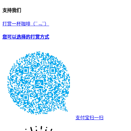
支持我们
打赏一杯咖啡
（¯﹃¯）
您可以选择的打赏方式
支付宝扫一扫