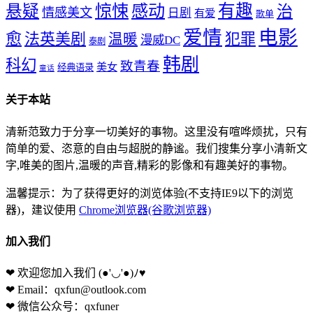
惊悚
感动
有趣
悬疑
治
情感美文
日剧
有爱
歌单
爱情
电影
愈
法英美剧
犯罪
温暖
漫威DC
泰剧
韩剧
科幻
致青春
美女
经典语录
童话
关于本站
清新范致力于分享一切美好的事物。这里没有喧哗烦扰，只有
简单的爱、恣意的自由与超脱的静谧。我们搜集分享小清新文
字,唯美的图片,温暖的声音,精彩的影像和有趣美好的事物。
温馨提示：为了获得更好的浏览体验(不支持IE9以下的浏览
器)，建议使用
Chrome浏览器(谷歌浏览器)
加入我们
❤ 欢迎您加入我们
(●'◡'●)ﾉ♥
❤ Email：qxfun@outlook.com
❤ 微信公众号：qxfuner