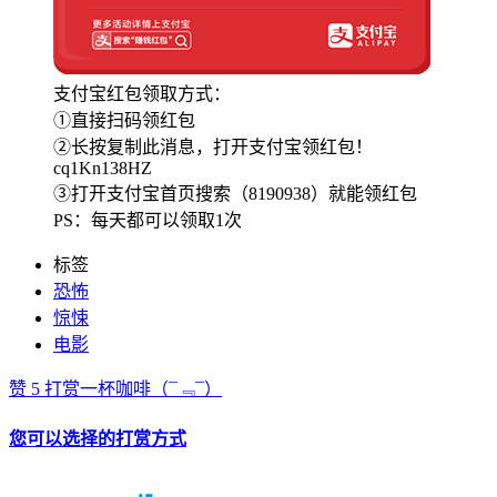
支付宝红包领取方式：
①直接扫码领红包
②长按复制此消息，打开支付宝领红包！
cq1Kn138HZ
③打开支付宝首页搜索（8190938）就能领红包
PS：每天都可以领取1次
标签
恐怖
惊悚
电影
赞
5
打赏一杯咖啡
（¯﹃¯）
您可以选择的打赏方式