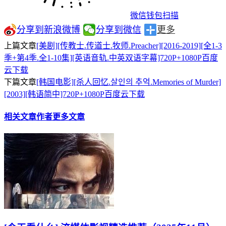
微信钱包扫描
分享到新浪微博
分享到微信
更多
上篇文章
[美剧][传教士.传道士.牧师.Preacher][2016-2019][全1-3
季+第4季.全1-10集][英语音轨.中英双语字幕]720P+1080P百度
云下载
下篇文章
[韩国电影][杀人回忆.살인의 추억.Memories of Murder]
[2003][韩语简中]720P+1080P百度云下载
相关文章
作者更多文章