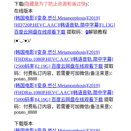
下载(
隐藏是为了防止资源和谐过快
)：
在线版本
[韩国电影][变身.변신.Metamorphosis][2019]
[HD720P.HEVC.AAC][韩语音轨.简中字幕][1.13G]
百度云网盘在线观看下载
提取码：
🔒
解锁教程
(●'◡'●)ﾉ
[韩国电影][变身.변신.Metamorphosis][2019]
[FHDRip.1080P.HEVC.AAC][韩语音轨.简中字幕]
[2500码率][2.19G] 百度云网盘在线观看下载
提取
码：
付费私订内容，若需要可加微信(备注来意)：
potato_8888
[韩国电影][变身.변신.Metamorphosis][2019]
[FHDRip.1080P.HEVC.AAC][韩语音轨.简中字幕]
[5000码率][4.19G] 百度云网盘在线观看下载
提取
码：
付费私订内容，若需要可加微信(备注来意)：
potato_8888
下载版本
[韩国电影][变身.변신.Metamorphosis][2019]