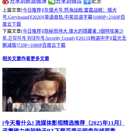
分享到新浪微博
分享到微信
更多
上篇文章
[今日推荐][灰猎犬号.怒海战舰.雷霆战舰：猎犬
号.Greyhound][2020][英语音轨.中英双语字幕]1080P+2160P百
度云下载
下篇文章
[今日推荐][隐秘而伟大.偉大的隱藏者.3個特攻美少
年.은밀하게 위대하게.Secretly Greatly][2013][韩语中字][蓝光无
删减版]720P+1080P百度云下载
相关文章
作者更多文章
[今天看什么] 流媒体影视精选推荐（2025年11月）
迅雷磁力电驴种子BT下载百度云网盘在线观看