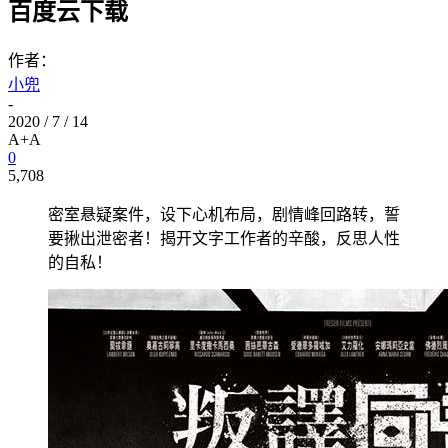
百度云下载
作者：
小兜
-
2020 / 7 / 14
A+
A
0
5,708
密室悬疑案件，设下心机布局，剧情峰回路转，誓
要揪出泄密者！揭开文字工作者的辛酸，反思人性
的自私！