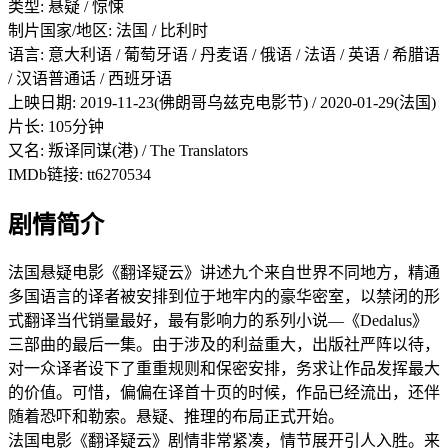
类型: 悬疑 / 惊悚
制片国家/地区: 法国 / 比利时
语言: 意大利语 / 葡萄牙语 / 丹麦语 / 俄语 / 法语 / 英语 / 希腊语
/ 汉语普通话 / 西班牙语
上映日期: 2019-11-23(佛朗哥乌兹克电影节) / 2020-01-29(法国)
片长: 105分钟
又名: 叛译同谋(港) / The Translators
IMDb链接: tt6270534
剧情简介
法国悬疑电影《翻译疑云》讲述九个来自世界不同地方，精通
多国语言的译者被安排到位于地牢内的豪华密室，以禁闭的形
式翻译当代销量最好，最有影响力的系列小说—《Dedalus》
三部曲的最后一集。由于涉及的利益重大，出版社严阵以待，
对一众译者设下了重重规则和保密安排，务求让作品发挥最大
的价值。可惜，偏偏在译首十页的时候，作品已经流出，还伴
随着恐吓和勒索。悬疑、推理的布局正式开始。
法国电影《翻译疑云》剧情非常紧凑，情节展开引人入胜。来