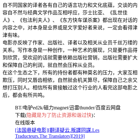
自不同国家的译者各有自己的语言功力和文化底蕴，交谈的内
容自不然与经典文学作品互相呼应，莎士比亚、《乱世佳
人》、《包法利夫人》、《东方快车谋杀案》都出现在对话的
内容之中，对本身是业界或是文字爱好者来说，一定会看得津
津有味。
电影亦反映了作家、出版社、译者以及相关从业员千丝万缕的
关系。写作本身是一种创作，一种艺术的展现，只是要作品得
到欣赏，受欢迎的话就需要依赖出版社营销，出版社需要扩大
和保障自己的利润，就自然会压榨从业员。
在这个生态之下，所有的持份者都有种莫名的压力，大家互相
欺压，同时又唇齿相依，自然就会机关算尽，保障自己之余又
想打压别人。相信所有曾接触过这个行业的人看完这部电影之
后，都会有所共鸣。
BT/电驴ed2k/磁力magnet/迅雷thunder/百度云网盘
下载(
隐藏是为了防止资源和谐过快
)：
在线版本
[法国悬疑电影][翻译疑云.叛譯同謀.Les
Traducteurs.The Translators][2019]