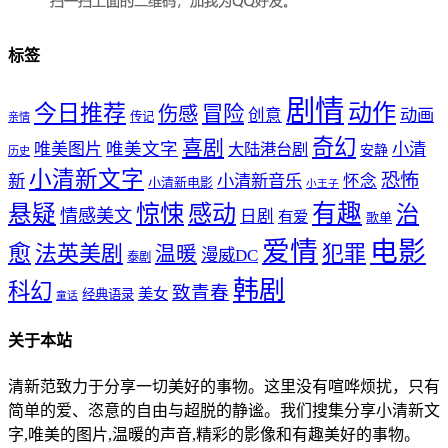
标签
剧情
动作
今日推荐
冒险
伤感
创意
动画
传记
亲情
奇幻
喜剧
唯美文字
小清
唯美图片
大陆港台剧
安静
历史
小清新文字
恐怖
新
小清新音乐
怀念
小清新电影
小王子
惊悚
感动
有趣
悬疑
治
情感美文
日剧
有爱
歌单
爱情
电影
愈
法英美剧
犯罪
温暖
漫威DC
泰剧
韩剧
科幻
致青春
美女
经典语录
童话
关于本站
清新范致力于分享一切美好的事物。这里没有喧哗烦扰，只有
简单的爱、恣意的自由与超脱的静谧。我们搜集分享小清新文
字,唯美的图片,温暖的声音,精彩的影像和有趣美好的事物。