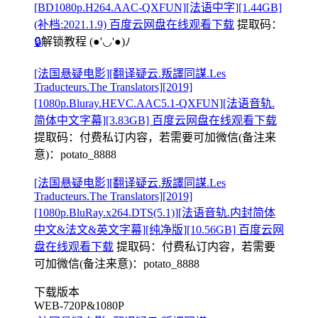
[BD1080p.H264.AAC-QXFUN][法语中字][1.44GB]
(补档:2021.1.9) 百度云网盘在线观看下载
提取码：
🔒
解锁教程
(●'◡'●)ﾉ
[法国悬疑电影][翻译疑云.叛譯同謀.Les
Traducteurs.The Translators][2019]
[1080p.Bluray.HEVC.AAC5.1-QXFUN][法语音轨.
简体中文字幕][3.83GB] 百度云网盘在线观看下载
提取码：
付费私订内容，若需要可加微信(备注来
意)：potato_8888
[法国悬疑电影][翻译疑云.叛譯同謀.Les
Traducteurs.The Translators][2019]
[1080p.BluRay.x264.DTS(5.1)][法语音轨.内封简体
中文&法文&英文字幕][纯净版][10.56GB] 百度云网
盘在线观看下载
提取码：
付费私订内容，若需要
可加微信(备注来意)：potato_8888
下载版本
WEB-720P&1080P