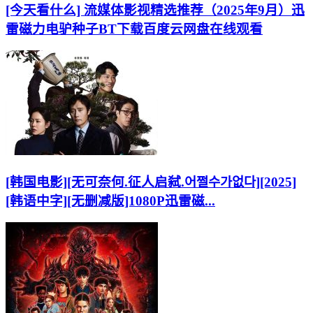
[今天看什么] 流媒体影视精选推荐（2025年9月）迅
雷磁力电驴种子BT下载百度云网盘在线观看
[韩国电影][无可奈何.征人启弑.어쩔수가없다][2025]
[韩语中字][无删减版]1080P迅雷磁...