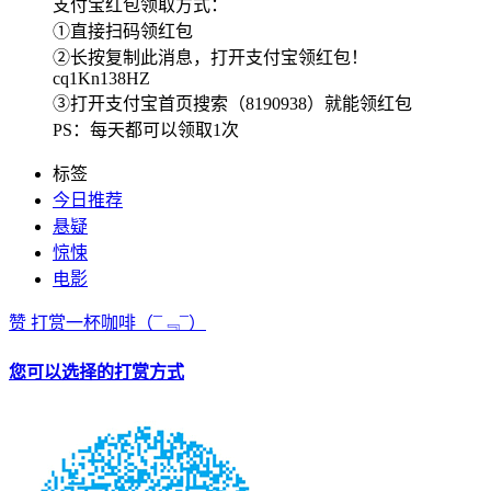
支付宝红包领取方式：
①直接扫码领红包
②长按复制此消息，打开支付宝领红包！
cq1Kn138HZ
③打开支付宝首页搜索（8190938）就能领红包
PS：每天都可以领取1次
标签
今日推荐
悬疑
惊悚
电影
赞
打赏一杯咖啡
（¯﹃¯）
您可以选择的打赏方式