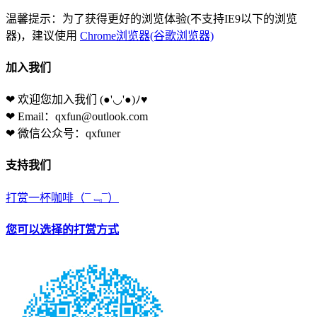
温馨提示：为了获得更好的浏览体验(不支持IE9以下的浏览
器)，建议使用
Chrome浏览器(谷歌浏览器)
加入我们
❤ 欢迎您加入我们
(●'◡'●)ﾉ♥
❤ Email：qxfun@outlook.com
❤ 微信公众号：qxfuner
支持我们
打赏一杯咖啡
（¯﹃¯）
您可以选择的打赏方式