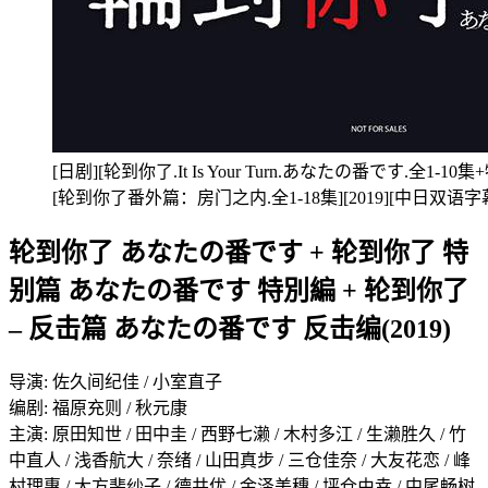
[日剧][轮到你了.It Is Your Turn.あなたの番です.全1-10
[轮到你了番外篇：房门之内.全1-18集][2019][中日双语字幕
轮到你了 あなたの番です + 轮到你了 特
别篇 あなたの番です 特別編 + 轮到你了
– 反击篇 あなたの番です 反击编(2019)
导演: 佐久间纪佳 / 小室直子
编剧: 福原充则 / 秋元康
主演: 原田知世 / 田中圭 / 西野七濑 / 木村多江 / 生濑胜久 / 竹
中直人 / 浅香航大 / 奈绪 / 山田真步 / 三仓佳奈 / 大友花恋 / 峰
村理惠 / 大方斐纱子 / 德井优 / 金泽美穗 / 坪仓由幸 / 中尾畅树