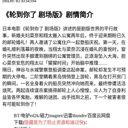
IMDb: tt15034594
《轮到你了 剧场版》剧情简介
日本电影《轮到你了 剧场版》讲述的是剧版世界的平行故
事，新婚夫妇菜奈和翔太搬入公寓两年后，终于迎来期盼已久
的邮轮婚礼！两人邀请了公寓住户一起登船庆祝。第一天，在
婚礼顺利落幕的夜晚，当翔太与菜奈沉浸在婚礼的喜悦时，窗
外突然出现手脚遭到捆绑的公寓管理员，正逐渐坠入大海，担
心菜奈安危的翔太以「猩猩时间」开始脑中推理……
隔日，神谷与水城警察登船调查这起命案，邮轮却发生不可预
期的大停电。二阶堂瞒着黑岛悄悄登上游轮，黑岛在打开房门
的瞬间，一名全身着火的船员突然冲向她而来，最终惨遭活活
烧死。两起连续谋杀案搞得邮轮上人心惶惶，众人为了自身利
益皆各怀鬼胎。难解的谜团、凶手找到之前，下一个被害者很
有可能轮到你了！
BT/电驴ed2k/磁力magnet/迅雷thunder/百度云网盘
下载(
隐藏是为了防止资源和谐过快
)：