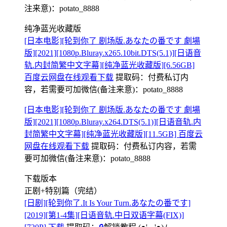
注来意)：potato_8888
纯净蓝光收藏版
[日本电影][轮到你了 剧场版.あなたの番です 劇場
版][2021][1080p.Bluray.x265.10bit.DTS(5.1)][日语音
轨.内封简繁中文字幕][纯净蓝光收藏版][6.56GB]
百度云网盘在线观看下载
提取码：
付费私订内
容，若需要可加微信(备注来意)：potato_8888
[日本电影][轮到你了 剧场版.あなたの番です 劇場
版][2021][1080p.Bluray.x264.DTS(5.1)][日语音轨.内
封简繁中文字幕][纯净蓝光收藏版][11.5GB] 百度云
网盘在线观看下载
提取码：
付费私订内容，若需
要可加微信(备注来意)：potato_8888
下载版本
正剧+特别篇（完结）
[日剧][轮到你了.It Is Your Turn.あなたの番です]
[2019][第1-4集][日语音轨.中日双语字幕(FIX)]