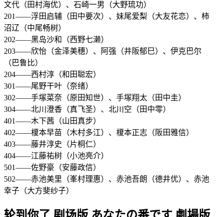
文代（田村海优）、石崎一男（大野琉功）
201——浮田启辅（田中要次）、妹尾爱梨（大友花恋）、柿
沼辽（中尾畅树）
202——黑岛沙和（西野七濑）
203——欣怡（金泽美穗）、阿强（井阪郁巳）、伊克巴尔
（巴鲁比）
204——西村淳（和田聪宏）
301——尾野干叶（奈绪）
302——手塚菜奈（原田知世）、手塚翔太（田中圭）
304——北川澄香（真飞圣）、北川空（田中零）
401——木下茜（山田真步）
402——榎本早苗（木村多江）、榎本正志（阪田雅信）
403——藤井淳史（片桐仁）
404——江藤祐树（小池亮介）
501——佐野豪（安藤政信）
502——赤池美里（峯村理惠）、赤池吾朗（德井优）、赤池
幸子（大方斐纱子）
轮到你了 剧场版 あなたの番です 劇場版