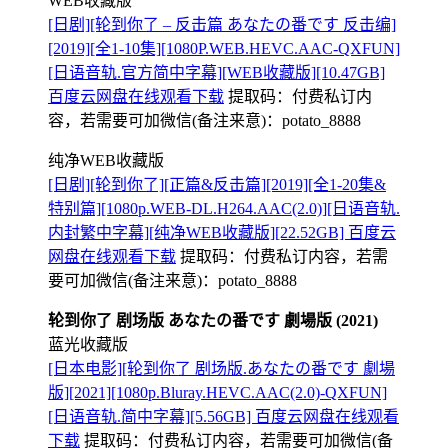
WEB收藏版
[日剧][轮到你了 – 反击篇 あなたの番です 反击编]
[2019][全1-10集][1080P.WEB.HEVC.AAC-QXFUN]
[日语音轨.官方简中字幕][WEB收藏版][10.47GB]
百度云网盘在线观看下载
提取码：
付费私订内
容，若需要可加微信(备注来意)：potato_8888
纯净WEB收藏版
[日剧][轮到你了][正篇&反击篇][2019][全1-20集&
特别篇][1080p.WEB-DL.H264.AAC(2.0)][日语音轨.
内封繁中字幕][纯净WEB收藏版][22.52GB] 百度云
网盘在线观看下载
提取码：
付费私订内容，若需
要可加微信(备注来意)：potato_8888
轮到你了 剧场版 あなたの番です 劇場版 (2021)
蓝光收藏版
[日本电影][轮到你了 剧场版.あなたの番です 劇場
版][2021][1080p.Bluray.HEVC.AAC(2.0)-QXFUN]
[日语音轨.简中字幕][5.56GB] 百度云网盘在线观看
下载
提取码：
付费私订内容，若需要可加微信(备