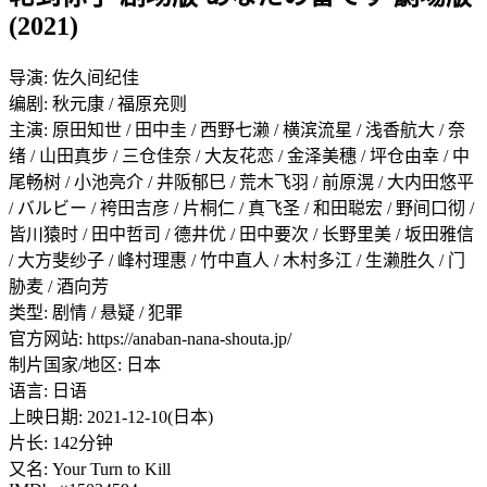
(2021)
导演: 佐久间纪佳
编剧: 秋元康 / 福原充则
主演: 原田知世 / 田中圭 / 西野七濑 / 横滨流星 / 浅香航大 / 奈
绪 / 山田真步 / 三仓佳奈 / 大友花恋 / 金泽美穗 / 坪仓由幸 / 中
尾畅树 / 小池亮介 / 井阪郁巳 / 荒木飞羽 / 前原滉 / 大内田悠平
/ バルビー / 袴田吉彦 / 片桐仁 / 真飞圣 / 和田聪宏 / 野间口彻 /
皆川猿时 / 田中哲司 / 德井优 / 田中要次 / 长野里美 / 坂田雅信
/ 大方斐纱子 / 峰村理惠 / 竹中直人 / 木村多江 / 生濑胜久 / 门
胁麦 / 酒向芳
类型: 剧情 / 悬疑 / 犯罪
官方网站: https://anaban-nana-shouta.jp/
制片国家/地区: 日本
语言: 日语
上映日期: 2021-12-10(日本)
片长: 142分钟
又名: Your Turn to Kill