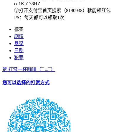
cq1Kn138HZ
③打开支付宝首页搜索（8190938）就能领红包
PS：每天都可以领取1次
标签
剧情
悬疑
日剧
犯罪
赞
打赏一杯咖啡
（¯﹃¯）
您可以选择的打赏方式