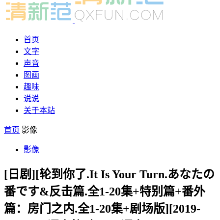
首页
文字
声音
图画
趣味
说说
关于本站
首页
影像
影像
[日剧][轮到你了.It Is Your Turn.あなたの
番です&反击篇.全1-20集+特别篇+番外
篇：房门之内.全1-20集+剧场版][2019-