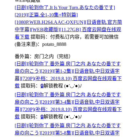
WEB收藏版
[日剧][轮到你了.It Is Your Turn.あなたの番です]
[2019][正篇.全1-10集+特别篇]
[1080P.WEB.H264.AAC-QXFUN][日语音轨.官方简
中字幕][WEB收藏版][11.27GB] 百度云网盘在线观
看下载
提取码：
付费私订内容，若需要可加微信
(备注来意)：potato_8888
番外篇：房门之内（完结）
[日剧][轮到你了 番外篇 房门之内 あなたの番です
扉の向こう][2019][第1-2集][日语音轨.中日双语字
幕][720P](补档：2019.8.10) 百度云网盘在线观看下
载
提取码：
🔒
解锁教程
(●'◡'●)ﾉ
[日剧][轮到你了 番外篇 房门之内 あなたの番です
扉の向こう][2019][第3-4集][日语音轨.中日双语字
幕][720P](补档：2019.8.10) 百度云网盘在线观看下
载
提取码：
🔒
解锁教程
(●'◡'●)ﾉ
[日剧][轮到你了 番外篇 房门之内 あなたの番です
扉の向こう][2019][第5-8集][日语音轨.中日双语字