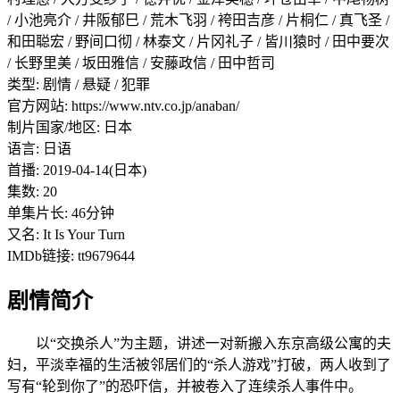
/ 小池亮介 / 井阪郁巳 / 荒木飞羽 / 袴田吉彦 / 片桐仁 / 真飞圣 /
和田聪宏 / 野间口彻 / 林泰文 / 片冈礼子 / 皆川猿时 / 田中要次
/ 长野里美 / 坂田雅信 / 安藤政信 / 田中哲司
类型: 剧情 / 悬疑 / 犯罪
官方网站: https://www.ntv.co.jp/anaban/
制片国家/地区: 日本
语言: 日语
首播: 2019-04-14(日本)
集数: 20
单集片长: 46分钟
又名: It Is Your Turn
IMDb链接: tt9679644
剧情简介
以“交换杀人”为主题，讲述一对新搬入东京高级公寓的夫
妇，平淡幸福的生活被邻居们的“杀人游戏”打破，两人收到了
写有“轮到你了”的恐吓信，并被卷入了连续杀人事件中。