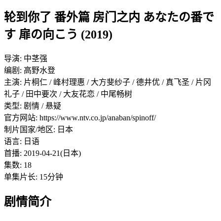
轮到你了 番外篇 房门之内 あなたの番で
す 扉の向こう (2019)
导演: 中茎强
编剧: 高野水登
主演: 片桐仁 / 峰村理惠 / 大方斐纱子 / 德井优 / 真飞圣 / 片冈
礼子 / 田中要次 / 大友花恋 / 中尾畅树
类型: 剧情 / 悬疑
官方网站: https://www.ntv.co.jp/anaban/spinoff/
制片国家/地区: 日本
语言: 日语
首播: 2019-04-21(日本)
集数: 18
单集片长: 15分钟
剧情简介