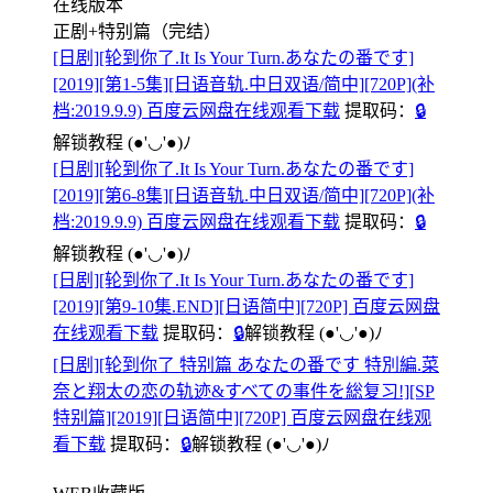
在线版本
正剧+特别篇（完结）
[日剧][轮到你了.It Is Your Turn.あなたの番です]
[2019][第1-5集][日语音轨.中日双语/简中][720P](补
档:2019.9.9) 百度云网盘在线观看下载
提取码：
🔒
解锁教程
(●'◡'●)ﾉ
[日剧][轮到你了.It Is Your Turn.あなたの番です]
[2019][第6-8集][日语音轨.中日双语/简中][720P](补
档:2019.9.9) 百度云网盘在线观看下载
提取码：
🔒
解锁教程
(●'◡'●)ﾉ
[日剧][轮到你了.It Is Your Turn.あなたの番です]
[2019][第9-10集.END][日语简中][720P] 百度云网盘
在线观看下载
提取码：
🔒
解锁教程
(●'◡'●)ﾉ
[日剧][轮到你了 特别篇 あなたの番です 特別編.菜
奈と翔太の恋の轨迹&すべての事件を総复习!][SP
特别篇][2019][日语简中][720P] 百度云网盘在线观
看下载
提取码：
🔒
解锁教程
(●'◡'●)ﾉ