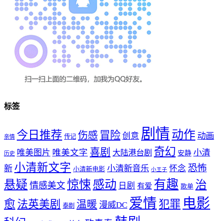
标签
剧情
动作
今日推荐
冒险
伤感
创意
动画
传记
亲情
奇幻
喜剧
唯美文字
小清
唯美图片
大陆港台剧
安静
历史
小清新文字
恐怖
新
小清新音乐
怀念
小清新电影
小王子
惊悚
感动
有趣
悬疑
治
情感美文
日剧
有爱
歌单
爱情
电影
愈
法英美剧
犯罪
温暖
漫威DC
泰剧