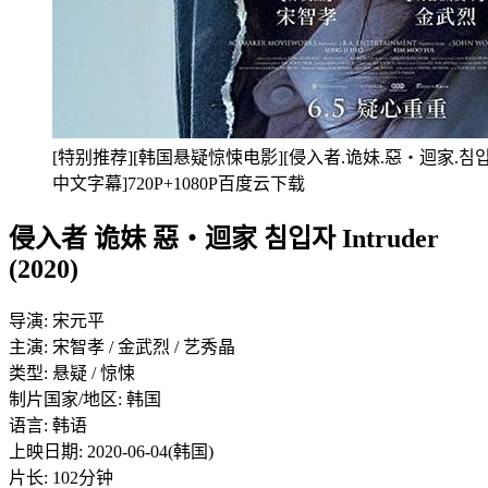
[特别推荐][韩国悬疑惊悚电影][侵入者.诡妹.惡‧迴家.침입자.Int
中文字幕]720P+1080P百度云下载
侵入者 诡妹 惡‧迴家 침입자 Intruder
(2020)
导演: 宋元平
主演: 宋智孝 / 金武烈 / 艺秀晶
类型: 悬疑 / 惊悚
制片国家/地区: 韩国
语言: 韩语
上映日期: 2020-06-04(韩国)
片长: 102分钟