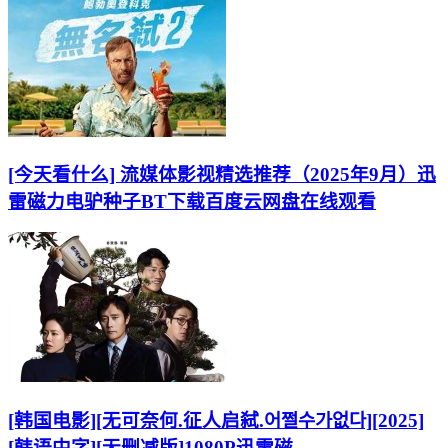
[今天看什么] 流媒体影视精选推荐（2025年9月）迅
雷磁力电驴种子BT下载百度云网盘在线观看
[韩国电影][无可奈何.征人启弑.어쩔수가없다][2025]
[韩语中字][无删减版]1080P迅雷磁...