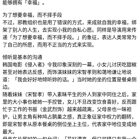
能够拥有「幸福」。
为了想要幸福，而不择手段
不过，邪教组织也是用了错误的方式，来成就自我的幸福，绑
架了别人的人生，去实现小我的自私心愿。同样是导演用来传
递「为了想要幸福，而不择手段。」的象征，表达人类常常为
了自己的所愿，而用不正当的方式来实现。
倾听是基本的沟通
韩国电影《侵入者》令我印象深刻的一幕，小女儿讨厌吃甜椒
甚至对她表达反感，而饰演妹妹的宋智孝则和蔼地谦让地说
道：「我会好好地倾听妳的话。」当时她的坐的位置是餐桌侧
边。
随着妹妹（宋智孝）带入素昧平生的外人到家中同住之后，家
里的大小事也被她一手控管，女儿不旦改变饮食喜好，反而跟
忙于工作的书振（金武烈饰）越来越疏离，父母亲也一昧袒
护，让男主角有种鸠占鹊巢之感，真正象征家中权力的翻转，
即是宋智孝从原本餐桌的侧位坐上主位，代表家中地位变成她
最大。