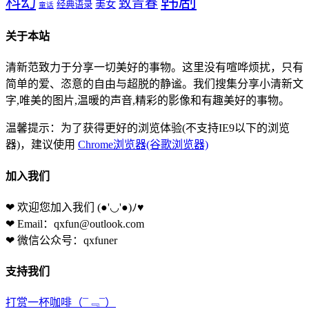
韩剧
科幻
致青春
美女
经典语录
童话
关于本站
清新范致力于分享一切美好的事物。这里没有喧哗烦扰，只有
简单的爱、恣意的自由与超脱的静谧。我们搜集分享小清新文
字,唯美的图片,温暖的声音,精彩的影像和有趣美好的事物。
温馨提示：为了获得更好的浏览体验(不支持IE9以下的浏览
器)，建议使用
Chrome浏览器(谷歌浏览器)
加入我们
❤ 欢迎您加入我们
(●'◡'●)ﾉ♥
❤ Email：qxfun@outlook.com
❤ 微信公众号：qxfuner
支持我们
打赏一杯咖啡
（¯﹃¯）