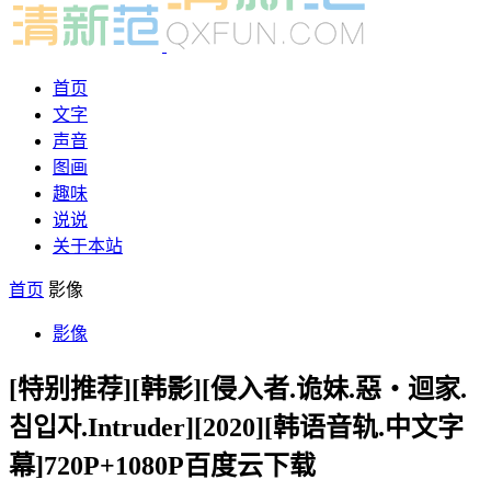
首页
文字
声音
图画
趣味
说说
关于本站
首页
影像
影像
[特别推荐][韩影][侵入者.诡妹.惡‧迴家.
침입자.Intruder][2020][韩语音轨.中文字
幕]720P+1080P百度云下载