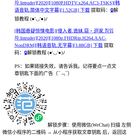
자.Intruder][2020][1080P.HDTV.x264.AC3-TSKS][韩
语音轨.简体中文字幕][1.52GB] 下载
提取码：
🔒
解
锁教程
(●'◡'●)ﾉ
[韩国悬疑惊悚电影][侵入者.诡妹.惡‧迴家.침입
자.Intruder][2020][1080p.FHDRip.H264.AAC-
NonDRM][韩语音轨.无字幕][3.88GB] 下载
提取
码：
🔒
解锁教程
(●'◡'●)ﾉ
PS：如果链接失效，请告诉我。记得要点一点文
章钥匙下面的广告
（¯﹃¯）
解锁步骤：使用微信(WeChat) 扫描
左侧
微信小程序的二维码
→
从小程序获取文章钥匙
后，返回这