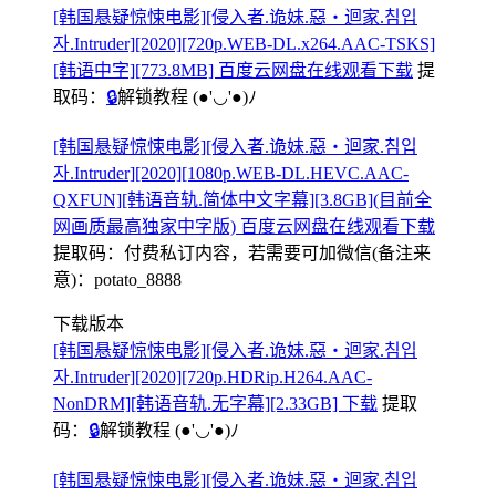
[韩国悬疑惊悚电影][侵入者.诡妹.惡‧迴家.침입
자.Intruder][2020][720p.WEB-DL.x264.AAC-TSKS]
[韩语中字][773.8MB] 百度云网盘在线观看下载
提
取码：
🔒
解锁教程
(●'◡'●)ﾉ
[韩国悬疑惊悚电影][侵入者.诡妹.惡‧迴家.침입
자.Intruder][2020][1080p.WEB-DL.HEVC.AAC-
QXFUN][韩语音轨.简体中文字幕][3.8GB](目前全
网画质最高独家中字版) 百度云网盘在线观看下载
提取码：
付费私订内容，若需要可加微信(备注来
意)：potato_8888
下载版本
[韩国悬疑惊悚电影][侵入者.诡妹.惡‧迴家.침입
자.Intruder][2020][720p.HDRip.H264.AAC-
NonDRM][韩语音轨.无字幕][2.33GB] 下载
提取
码：
🔒
解锁教程
(●'◡'●)ﾉ
[韩国悬疑惊悚电影][侵入者.诡妹.惡‧迴家.침입