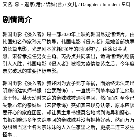
又名: 惡‧迴家(港) / 诡妹(台) / 女儿 / Daughter / Intruder / 도터
剧情简介
韩国电影《侵入者》是一部2020年上映的韩国悬疑惊悚片，由
韩国知名作家孙元平执导，韩国电影《侵入者》是她首部执导
的长篇电影，光是剧本就耗时8年的时间构写，由演员金武
烈、宋智孝担任男女主角、芮秀贞共同演出，诡谲惊悚的剧情
引人入胜，韩国电影《侵入者》被视为疫情复苏之后，今年度
票房破冰的重要指标电影。
韩国电影《侵入者》叙述因为妻子死于车祸，而始终无法走出
阴霾的建筑师书振（金武烈饰），一直找不到肇事凶手让他耿
耿于怀。某天幼时失踪的亲妹妹被通报寻回，然而面对至今已
失散25年的亲妹妹（宋智孝饰）突如其来现身认亲，原本应该
要开心的家庭团圆，却让男主角书振莫名地感到诡异和疑心，
书振对睽违多年失踪寻回的亲妹妹并没有抱持好感，然而万万
没想到当这个名为亲妹妹的人入住家里之后，更接二连三发生
怪事…