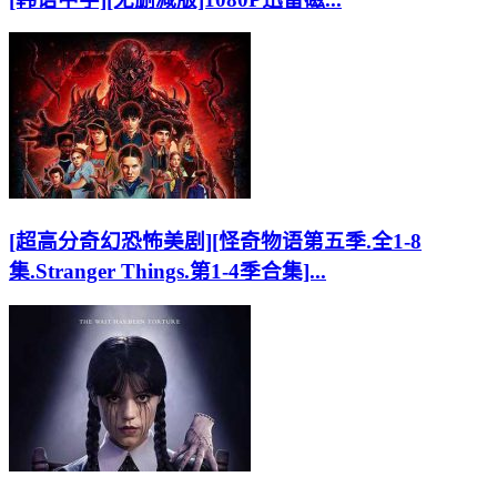
[超高分奇幻恐怖美剧][怪奇物语第五季.全1-8
集.Stranger Things.第1-4季合集]...