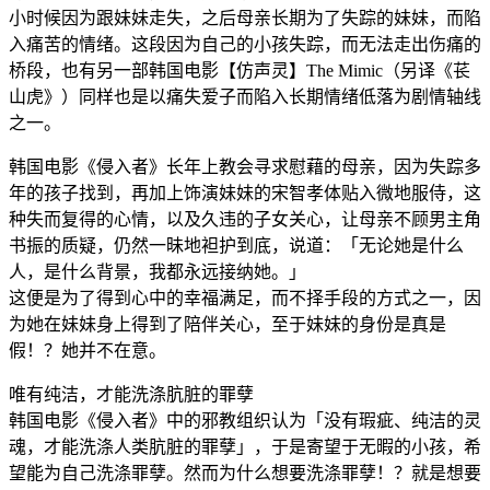
小时候因为跟妹妹走失，之后母亲长期为了失踪的妹妹，而陷
入痛苦的情绪。这段因为自己的小孩失踪，而无法走出伤痛的
桥段，也有另一部韩国电影【仿声灵】The Mimic（另译《苌
山虎》）同样也是以痛失爱子而陷入长期情绪低落为剧情轴线
之一。
韩国电影《侵入者》长年上教会寻求慰藉的母亲，因为失踪多
年的孩子找到，再加上饰演妹妹的宋智孝体贴入微地服侍，这
种失而复得的心情，以及久违的子女关心，让母亲不顾男主角
书振的质疑，仍然一昧地袒护到底，说道：「无论她是什么
人，是什么背景，我都永远接纳她。」
这便是为了得到心中的幸福满足，而不择手段的方式之一，因
为她在妹妹身上得到了陪伴关心，至于妹妹的身份是真是
假！？她并不在意。
唯有纯洁，才能洗涤肮脏的罪孽
韩国电影《侵入者》中的邪教组织认为「没有瑕疵、纯洁的灵
魂，才能洗涤人类肮脏的罪孽」，于是寄望于无暇的小孩，希
望能为自己洗涤罪孽。然而为什么想要洗涤罪孽！？就是想要