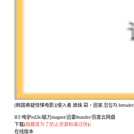
[韩国悬疑惊悚电影][侵入者.诡妹.惡‧迴家.침입자.Intruder]
BT/电驴ed2k/磁力magnet/迅雷thunder/百度云网盘
下载(
隐藏是为了防止资源和谐过快
)：
在线版本