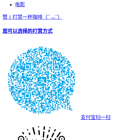
电影
赞
1
打赏一杯咖啡
（¯﹃¯）
您可以选择的打赏方式
支付宝扫一扫