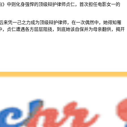
白》中则化身强悍的顶级辩护律师贞仁，首次担任电影女一的
后来凭一己之力成为顶级辩护律师，在一次偶然中，她得知罹
中，贞仁遭遇各方层层阻挠，到底她该自保并为母亲翻供，揭开