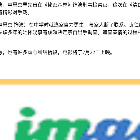
演，申惠善早先曾在《秘密森林》饰演刑事检察官，这次在《清
有精彩对手戏。
申惠善 饰演）在中学时就逃家自力更生，与家人断了联系。贞仁
失联多年的她怀疑事有蹊翘决定亲自出手调查。追查案情的过程
，也有许多虐心纠结桥段，电影将于7月22日上映。