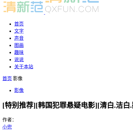
首页
文字
声音
图画
趣味
说说
关于本站
首页
影像
影像
[特别推荐][韩国犯罪悬疑电影][清白.洁白.翻供.
作者：
小兜
-