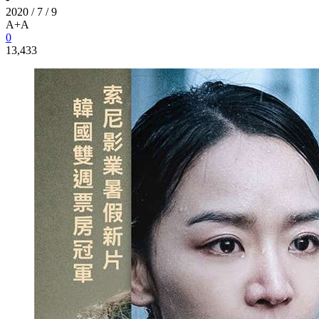
2020 / 7 / 9
A+
A
0
13,433