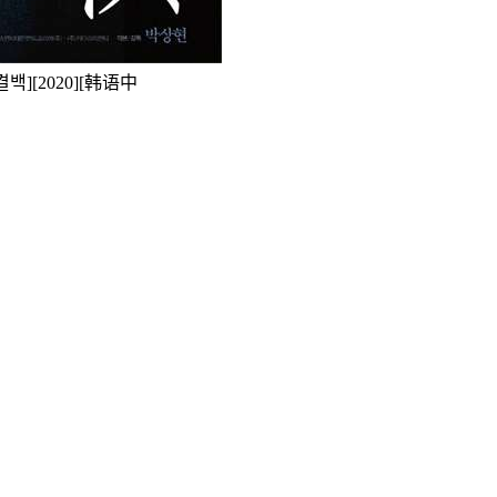
백][2020][韩语中