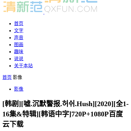
首页
文字
声音
图画
趣味
说说
关于本站
首页
影像
影像
[韩剧][嘘.沉默警报.허쉬.Hush][2020][全1-
16集&特辑][韩语中字]720P+1080P百度
云下载