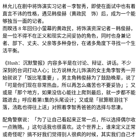
林允儿在剧中将饰演实习记者－李智秀，即使在面试中也有着
直言不讳的性格，遇见韩俊赫（黄政民 饰）后，成为一个能
够独当一面的记者。
而睽违 8 年回归小萤幕的黄政民，将饰演资深记者－韩俊赫，
是一位不得不在正义和现实之间妥协的角色，同时也身兼记
者、部下、丈夫、父亲等多种身份，在诸多角度下寻找一个生
活平衡。
《Hush：沉默警报》内容多半是在讨论、辩证、讲话。不少
深刻的台词打动人心；比方说林允儿饰演的女主角李智秀一开
始就说了「饭比笔重要」，男主角韩俊赫为了鼓励晚辈，说了
「可是你们现在非常热血，所以再怎么痛苦也不要妥协」；又
或是「那个地方，如果没信心能往上爬到最后，就一步都不能
踏进去」呼应着第1集的头尾设计；又或是「就算眼泪往下
落，汤匙也得往上送」对照着李智秀爸爸的选择与悲凄。
配角警察说：「为了让自己看起来正常一点，所以选择偶尔收
一点贿赂。」这句话我也很喜欢。这个世界上，谁来定义正常
或奇怪呢？搞不好我们觉得别人很疯的时候，其实我们自己才