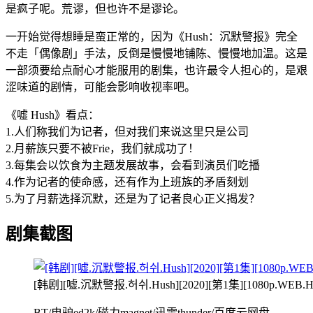
是疯子呢。荒谬，但也许不是谬论。
一开始觉得想睡是蛮正常的，因为《Hush：沉默警报》完全
不走「偶像剧」手法，反倒是慢慢地铺陈、慢慢地加温。这是
一部须要给点耐心才能服用的剧集，也许最令人担心的，是艰
涩味道的剧情，可能会影响收视率吧。
《嘘 Hush》看点：
1.人们称我们为记者，但对我们来说这里只是公司
2.月薪族只要不被Frie，我们就成功了！
3.每集会以饮食为主题发展故事，会看到演员们吃播
4.作为记者的使命感，还有作为上班族的矛盾刻划
5.为了月薪选择沉默，还是为了记者良心正义揭发？
剧集截图
[韩剧][嘘.沉默警报.허쉬.Hush][2020][第1集][1080p
BT/电驴ed2k/磁力magnet/迅雷thunder/百度云网盘