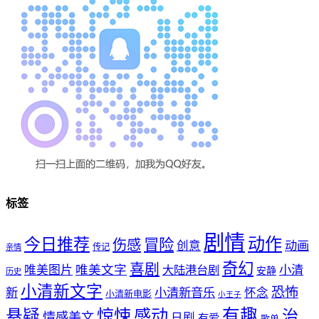
标签
剧情
动作
今日推荐
冒险
伤感
创意
动画
传记
亲情
奇幻
喜剧
唯美文字
小清
唯美图片
大陆港台剧
安静
历史
小清新文字
恐怖
新
小清新音乐
怀念
小清新电影
小王子
惊悚
感动
有趣
悬疑
治
情感美文
日剧
有爱
歌单