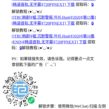
[韩语音轨.无字幕][720P][NEXT] 下载
提取码：
🔒
解锁教程
(●'◡'●)ﾉ
[JTBC韩剧][嘘.沉默警报.허쉬.Hush][2020][第15集]
[韩语音轨.无字幕][720P][NEXT] 下载
提取码：
🔒
解锁教程
(●'◡'●)ﾉ
[JTBC韩剧][嘘.沉默警报.허쉬.Hush][2020][第16集
(END)][韩语音轨.无字幕][720P][NEXT] 下载
提取
码：
🔒
解锁教程
(●'◡'●)ﾉ
PS：如果链接失效，请告诉我。记得要点一点文
章钥匙下面的广告
（¯﹃¯）
解锁步骤：使用微信(WeChat) 扫描
左侧