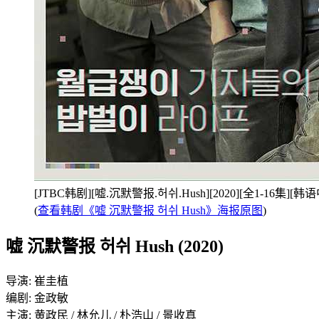
[JTBC韩剧][嘘.沉默警报.허쉬.Hush][2020][全1-16集][
(
查看韩剧《嘘 沉默警报 허쉬 Hush》海报原图
)
嘘 沉默警报 허쉬 Hush (2020)
导演: 崔圭植
编剧: 金政敏
主演: 黄政民 / 林允儿 / 朴浩山 / 景收真