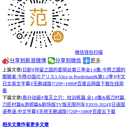
微信钱包扫描
分享到新浪微博
分享到微信
更多
上篇文章
[日剧][弥留之国的爱丽丝第三季全1-6集.今際之國的
闖關者.今際の国のアリス3.Alice in Borderland&第1-2季][中文
日文英文字幕][无删减版]720P+1080P百度云网盘下载在线观
看
下篇文章
[高分动画][鬼灭之刃：柱训练篇.全1-8集&锻刀村篇.
刀匠村篇&游郭篇&剧场版TV版无限列车][2019-2024][日语国
语粤语.中文字幕][无修无删减版]720P+1080P百度云下载
相关文章
作者更多文章