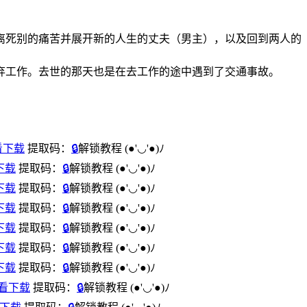
离死别的痛苦并展开新的人生的丈夫（男主），以及回到两人的
工作。去世的那天也是在去工作的途中遇到了交通事故。
观看下载
提取码：
🔒
解锁教程
(●'◡'●)ﾉ
看下载
提取码：
🔒
解锁教程
(●'◡'●)ﾉ
看下载
提取码：
🔒
解锁教程
(●'◡'●)ﾉ
看下载
提取码：
🔒
解锁教程
(●'◡'●)ﾉ
看下载
提取码：
🔒
解锁教程
(●'◡'●)ﾉ
看下载
提取码：
🔒
解锁教程
(●'◡'●)ﾉ
看下载
提取码：
🔒
解锁教程
(●'◡'●)ﾉ
线观看下载
提取码：
🔒
解锁教程
(●'◡'●)ﾉ