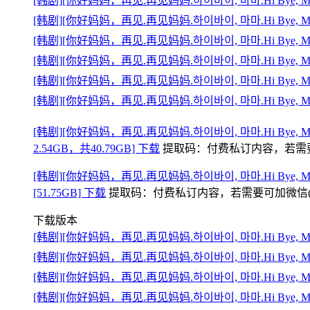
[韩剧][你好妈妈，再见.再见妈妈.하이바이, 마마.Hi Bye, Ma
[韩剧][你好妈妈，再见.再见妈妈.하이바이, 마마.Hi Bye, Ma
[韩剧][你好妈妈，再见.再见妈妈.하이바이, 마마.Hi Bye, Ma
[韩剧][你好妈妈，再见.再见妈妈.하이바이, 마마.Hi Bye, Ma
[韩剧][你好妈妈，再见.再见妈妈.하이바이, 마마.Hi Bye, Ma
[韩剧][你好妈妈，再见.再见妈妈.하이바이, 마마.Hi Bye, Ma
[韩剧][你好妈妈，再见.再见妈妈.하이바이, 마마.Hi Bye, Mam
2.54GB，共40.79‬GB] 下载
提取码：
付费私订内容，若需要可加
[韩剧][你好妈妈，再见.再见妈妈.하이바이, 마마.Hi Bye, Mam
[51.75‬GB] 下载
提取码：
付费私订内容，若需要可加微信(备注来
下载版本
[韩剧][你好妈妈，再见.再见妈妈.하이바이, 마마.Hi Bye, Mama]
[韩剧][你好妈妈，再见.再见妈妈.하이바이, 마마.Hi Bye, Mama]
[韩剧][你好妈妈，再见.再见妈妈.하이바이, 마마.Hi Bye, Mama]
[韩剧][你好妈妈，再见.再见妈妈.하이바이, 마마.Hi Bye, Mama