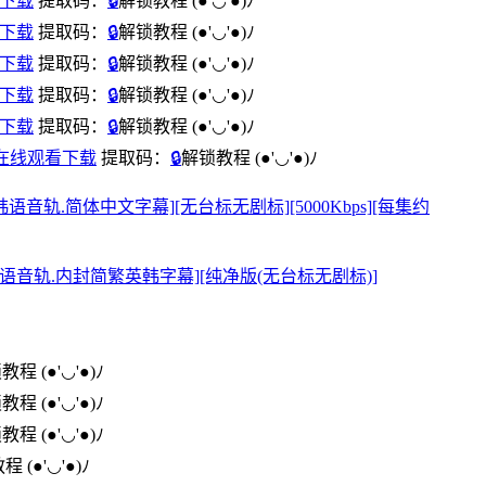
看下载
提取码：
🔒
解锁教程
(●'◡'●)ﾉ
看下载
提取码：
🔒
解锁教程
(●'◡'●)ﾉ
看下载
提取码：
🔒
解锁教程
(●'◡'●)ﾉ
看下载
提取码：
🔒
解锁教程
(●'◡'●)ﾉ
看下载
提取码：
🔒
解锁教程
(●'◡'●)ﾉ
云网盘在线观看下载
提取码：
🔒
解锁教程
(●'◡'●)ﾉ
FUN][韩语音轨.简体中文字幕][无台标无剧标][5000Kbps][每集约
QXFUN][韩语音轨.内封简繁英韩字幕][纯净版(无台标无剧标)]
锁教程
(●'◡'●)ﾉ
锁教程
(●'◡'●)ﾉ
锁教程
(●'◡'●)ﾉ
教程
(●'◡'●)ﾉ