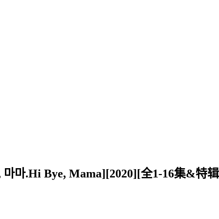
Hi Bye, Mama][2020][全1-16集&特