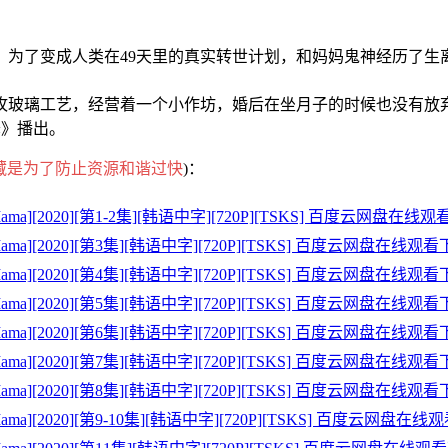
了变成人类在49天里的真实转世计划，和妈妈鬼神经历了生
玻璃工艺，经营着一个小作坊，婚后在坐月子的时候也没有放弃
降》播出。
藏是为了防止资源和谐过快
)：
ma][2020][第1-2集][韩语中字][720P][TSKS] 百度云网盘在线
ma][2020][第3集][韩语中字][720P][TSKS] 百度云网盘在线观
ma][2020][第4集][韩语中字][720P][TSKS] 百度云网盘在线观
ma][2020][第5集][韩语中字][720P][TSKS] 百度云网盘在线观
ma][2020][第6集][韩语中字][720P][TSKS] 百度云网盘在线观
ma][2020][第7集][韩语中字][720P][TSKS] 百度云网盘在线观
ma][2020][第8集][韩语中字][720P][TSKS] 百度云网盘在线观
ma][2020][第9-10集][韩语中字][720P][TSKS] 百度云网盘在