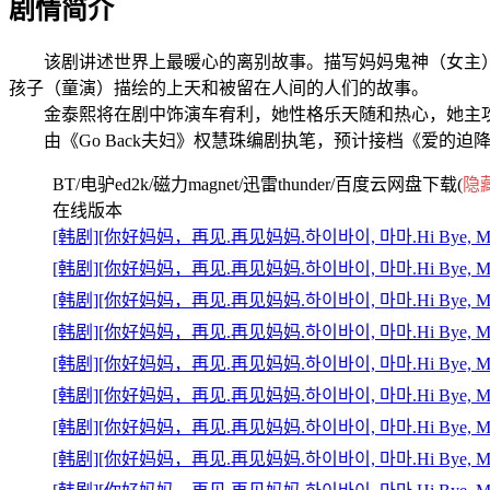
剧情简介
该剧讲述世界上最暖心的离别故事。描写妈妈鬼神（女主）为
孩子（童演）描绘的上天和被留在人间的人们的故事。
金泰熙将在剧中饰演车宥利，她性格乐天随和热心，她主攻
由《Go Back夫妇》权慧珠编剧执笔，预计接档《爱的迫
BT/电驴ed2k/磁力magnet/迅雷thunder/百度云网盘下载(
隐
在线版本
[韩剧][你好妈妈，再见.再见妈妈.하이바이, 마마.Hi Bye, Ma
[韩剧][你好妈妈，再见.再见妈妈.하이바이, 마마.Hi Bye, Ma
[韩剧][你好妈妈，再见.再见妈妈.하이바이, 마마.Hi Bye, Ma
[韩剧][你好妈妈，再见.再见妈妈.하이바이, 마마.Hi Bye, Ma
[韩剧][你好妈妈，再见.再见妈妈.하이바이, 마마.Hi Bye, Ma
[韩剧][你好妈妈，再见.再见妈妈.하이바이, 마마.Hi Bye, Ma
[韩剧][你好妈妈，再见.再见妈妈.하이바이, 마마.Hi Bye, Ma
[韩剧][你好妈妈，再见.再见妈妈.하이바이, 마마.Hi Bye, Ma