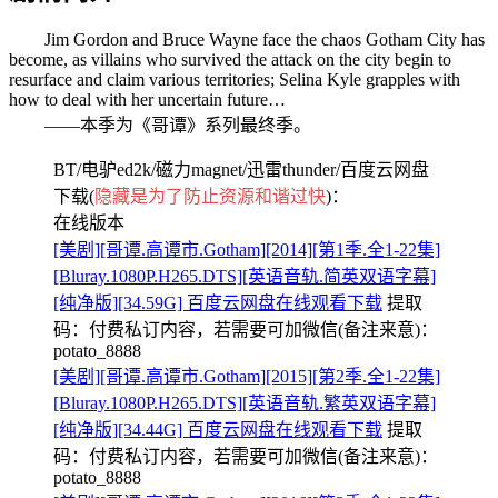
Jim Gordon and Bruce Wayne face the chaos Gotham City has
become, as villains who survived the attack on the city begin to
resurface and claim various territories; Selina Kyle grapples with
how to deal with her uncertain future…
——本季为《哥谭》系列最终季。
BT/电驴ed2k/磁力magnet/迅雷thunder/百度云网盘
下载(
隐藏是为了防止资源和谐过快
)：
在线版本
[美剧][哥谭.高谭市.Gotham][2014][第1季.全1-22集]
[Bluray.1080P.H265.DTS][英语音轨.简英双语字幕]
[纯净版][34.59G] 百度云网盘在线观看下载
提取
码：
付费私订内容，若需要可加微信(备注来意)：
potato_8888
[美剧][哥谭.高谭市.Gotham][2015][第2季.全1-22集]
[Bluray.1080P.H265.DTS][英语音轨.繁英双语字幕]
[纯净版][34.44G] 百度云网盘在线观看下载
提取
码：
付费私订内容，若需要可加微信(备注来意)：
potato_8888