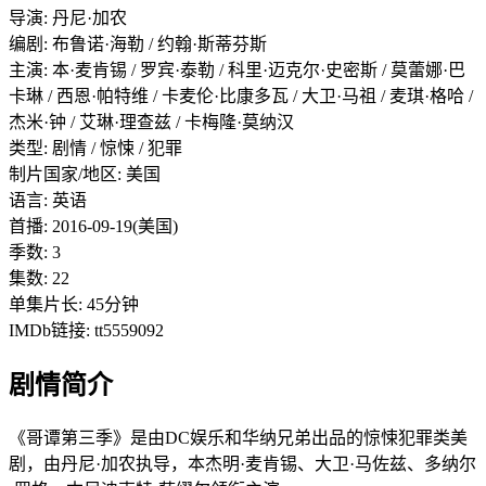
导演: 丹尼·加农
编剧: 布鲁诺·海勒 / 约翰·斯蒂芬斯
主演: 本·麦肯锡 / 罗宾·泰勒 / 科里·迈克尔·史密斯 / 莫蕾娜·巴
卡琳 / 西恩·帕特维 / 卡麦伦·比康多瓦 / 大卫·马祖 / 麦琪·格哈 /
杰米·钟 / 艾琳·理查兹 / 卡梅隆·莫纳汉
类型: 剧情 / 惊悚 / 犯罪
制片国家/地区: 美国
语言: 英语
首播: 2016-09-19(美国)
季数: 3
集数: 22
单集片长: 45分钟
IMDb链接: tt5559092
剧情简介
《哥谭第三季》是由DC娱乐和华纳兄弟出品的惊悚犯罪类美
剧，由丹尼·加农执导，本杰明·麦肯锡、大卫·马佐兹、多纳尔