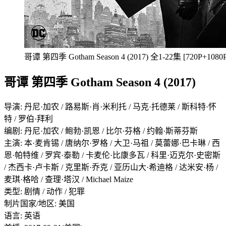
哥谭 第四季 Gotham Season 4 (2017) 全1-22集 [720P+1080P
哥谭 第四季 Gotham Season 4 (2017)
导演: 丹尼·加农 / 路易斯·肖·米利托 / 马克·托德莱 / 斯科特·怀
特 / 罗伯·拜利
编剧: 丹尼·加农 / 鲍勃·凯恩 / 比尔·芬格 / 约翰·斯蒂芬斯
主演: 本·麦肯锡 / 唐纳尔·罗格 / 大卫·马祖 / 莫蕾娜·巴卡琳 / 西
恩·帕特维 / 罗宾·泰勒 / 卡麦伦·比康多瓦 / 科里·迈克尔·史密斯
/ 杰西卡·卢卡斯 / 克里斯·乔克 / 亚历山大·希迪格 / 达米安·杨 /
麦琪·格哈 / 查理·塔汉 / Michael Maize
类型: 剧情 / 动作 / 犯罪
制片国家/地区: 美国
语言: 英语