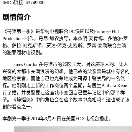
IMDb链接: tt3749900
剧情简介
《哥谭第一季》是华纳电视联合DC漫画以及Primrose Hill
Productions制作，丹尼·加农执导，本杰明·麦肯锡、多纳尔·罗
格、萨拉·帕克斯顿、贾达·萍克·史密斯、罗宾·泰勒联合主演
的犯罪题材电视剧。
James Gordon在哥谭市的郊区长大，对这座迷人的、让人
兴奋的大都市充满浪漫的幻想。他已故的父亲曾是城中有名的
地区检察官，而他自己也光荣地成为哥谭市警察局的一名侦
探。他刚刚走上新的工作岗位两个星期，与医生Barbara Kean
订了婚，并发誓要让这座城市变回自己童年记忆中的那个样
子。《蝙蝠侠》中的角色会在这个故事中亮相吗？这也成了该
剧的看点之一。
本剧第一季于2014年9月22日在美国FOX电视台播出。