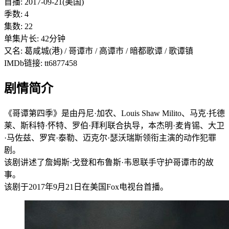
首播: 2017-09-21(美国)
季数: 4
集数: 22
单集片长: 42分钟
又名: 葛咸城(港) / 哥谭市 / 高谭市 / 暗都歌谭 / 歌谭镇
IMDb链接: tt6877458
剧情简介
《哥谭第四季》是由丹尼·加农、Louis Shaw Milito、马克·托德
莱、斯科特·怀特、罗伯·拜利联合执导，本杰明·麦肯锡、大卫
·马佐兹、罗宾·泰勒、迈克尔·瑟沃瑞斯领衔主演的动作犯罪
剧。
该剧讲述了詹姆斯·戈登和布鲁斯·韦恩联手守护哥谭市的故
事。
该剧于2017年9月21日在美国Fox电视台首播。