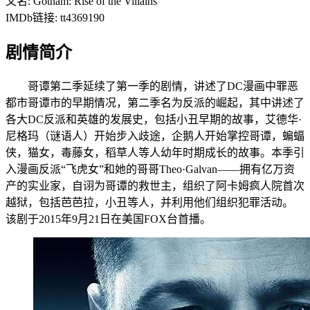
又名: Gotham: Rise of the Villains
IMDb链接: tt4369190
剧情简介
哥谭第二季延续了第一季的剧情，讲述了DC漫画中罪恶
都市哥谭市的早期情况，第二季名为反派的崛起，其中讲述了
各大DC反派和英雄的发展史，包括小丑早期的故事，艾德华·
尼格玛（谜语人）开始步入歧途，企鹅人开始掌控哥谭，蝙蝠
侠，猫女，毒藤女，稻草人等人幼年时期成长的故事。本季引
入漫画反派“飞虎女”和她的哥哥Theo·Galvan——拥有亿万资
产的实业家，自诩为哥谭的救世主，组织了阿卡姆疯人院首次
越狱，包括芭芭拉，小丑等人，并利用他们组织犯罪活动。
该剧于2015年9月21日在美国FOX台首播。