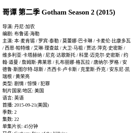
哥谭 第二季 Gotham Season 2 (2015)
导演: 丹尼·加农
编剧: 布鲁诺·海勒
主演: 本·麦肯锡 / 罗宾·泰勒 / 莫蕾娜·巴卡琳 / 卡麦伦·比康多瓦
/ 西恩·帕特维 / 艾琳·理查兹 / 大卫·马祖 / 贾达·萍克·史密斯 /
维多利亚·卡塔赫纳 / 尼克·达歌斯托 / 科里·迈克尔·史密斯 / 约
翰·道曼 / 詹姆斯·弗莱恩 / 扎布丽娜·格瓦拉 / 唐纳尔·罗格 / 安
德鲁·斯图尔特-琼斯 / 杰西卡·卢卡斯 / 克里斯·乔克 / 安东尼·凯
瑞根 / 黄荣亮
类型: 剧情 / 惊悚 / 犯罪
制片国家/地区: 美国
语言: 英语
首播: 2015-09-21(美国)
季数: 2
集数: 22
单集片长: 45分钟