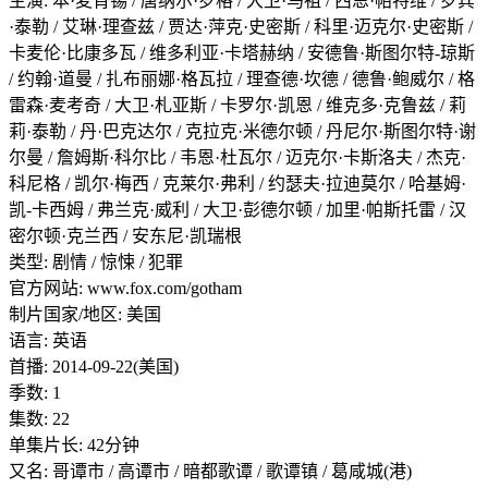
主演: 本·麦肯锡 / 唐纳尔·罗格 / 大卫·马祖 / 西恩·帕特维 / 罗宾
·泰勒 / 艾琳·理查兹 / 贾达·萍克·史密斯 / 科里·迈克尔·史密斯 /
卡麦伦·比康多瓦 / 维多利亚·卡塔赫纳 / 安德鲁·斯图尔特-琼斯
/ 约翰·道曼 / 扎布丽娜·格瓦拉 / 理查德·坎德 / 德鲁·鲍威尔 / 格
雷森·麦考奇 / 大卫·札亚斯 / 卡罗尔·凯恩 / 维克多·克鲁兹 / 莉
莉·泰勒 / 丹·巴克达尔 / 克拉克·米德尔顿 / 丹尼尔·斯图尔特·谢
尔曼 / 詹姆斯·科尔比 / 韦恩·杜瓦尔 / 迈克尔·卡斯洛夫 / 杰克·
科尼格 / 凯尔·梅西 / 克莱尔·弗利 / 约瑟夫·拉迪莫尔 / 哈基姆·
凯-卡西姆 / 弗兰克·威利 / 大卫·彭德尔顿 / 加里·帕斯托雷 / 汉
密尔顿·克兰西 / 安东尼·凯瑞根
类型: 剧情 / 惊悚 / 犯罪
官方网站: www.fox.com/gotham
制片国家/地区: 美国
语言: 英语
首播: 2014-09-22(美国)
季数: 1
集数: 22
单集片长: 42分钟
又名: 哥谭市 / 高谭市 / 暗都歌谭 / 歌谭镇 / 葛咸城(港)