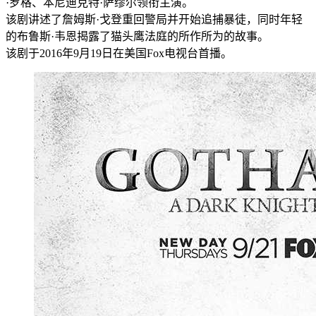
·罗格、本尼迪克特·萨缪尔领衔主演。
该剧讲述了詹姆斯·戈登重回警局并开始追捕暴徒，同时年轻
的布鲁斯·韦恩揭露了猫头鹰法庭的所作所为的故事。
该剧于2016年9月19日在美国Fox电视台首播。