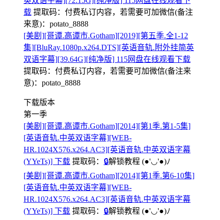
英双语字幕][72.15G][纯净版] 115网盘在线观看下
载
提取码：
付费私订内容，若需要可加微信(备注
来意)：potato_8888
[美剧][哥谭.高谭市.Gotham][2019][第五季.全1-12
集][BluRay.1080p.x264.DTS][英语音轨.附外挂简英
双语字幕][39.64G][纯净版] 115网盘在线观看下载
提取码：
付费私订内容，若需要可加微信(备注来
意)：potato_8888
下载版本
第一季
[美剧][哥谭.高谭市.Gotham][2014][第1季.第1-5集]
[英语音轨.中英双语字幕][WEB-
HR.1024X576.x264.AC3][英语音轨.中英双语字幕
(YYeTs)] 下载
提取码：
🔒
解锁教程
(●'◡'●)ﾉ
[美剧][哥谭.高谭市.Gotham][2014][第1季.第6-10集]
[英语音轨.中英双语字幕][WEB-
HR.1024X576.x264.AC3][英语音轨.中英双语字幕
(YYeTs)] 下载
提取码：
🔒
解锁教程
(●'◡'●)ﾉ