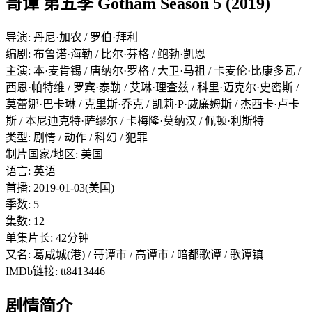
哥谭 第五季 Gotham Season 5 (2019)
导演: 丹尼·加农 / 罗伯·拜利
编剧: 布鲁诺·海勒 / 比尔·芬格 / 鲍勃·凯恩
主演: 本·麦肯锡 / 唐纳尔·罗格 / 大卫·马祖 / 卡麦伦·比康多瓦 /
西恩·帕特维 / 罗宾·泰勒 / 艾琳·理查兹 / 科里·迈克尔·史密斯 /
莫蕾娜·巴卡琳 / 克里斯·乔克 / 凯莉·P·威廉姆斯 / 杰西卡·卢卡
斯 / 本尼迪克特·萨缪尔 / 卡梅隆·莫纳汉 / 佩顿·利斯特
类型: 剧情 / 动作 / 科幻 / 犯罪
制片国家/地区: 美国
语言: 英语
首播: 2019-01-03(美国)
季数: 5
集数: 12
单集片长: 42分钟
又名: 葛咸城(港) / 哥谭市 / 高谭市 / 暗都歌谭 / 歌谭镇
IMDb链接: tt8413446
剧情简介