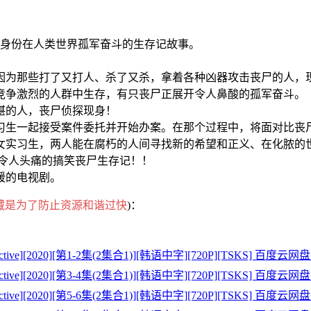
的身份在人类世界孤军奋斗的生存记故事。
因为那些打了又打人、杀了又杀，拿着各种凶器攻击丧尸的人，
竞争激烈的人群中生存，有只丧尸正展开令人鼻酸的孤军奋斗。
堪的人，丧尸侦探现身！
习生一起接受案件委托并开始办案。在那个过程中，将面对比丧
女实习生，两人能在腐朽的人间寻找新的希望和正义、在化脓的
，令人头痛的搞笑丧尸生存记！！
暖的电视剧。
藏是为了防止资源和谐过快
)：
ive][2020][第1-2集(2集合1)][韩语中字][720P][TSKS] 百
ive][2020][第3-4集(2集合1)][韩语中字][720P][TSKS] 百
ive][2020][第5-6集(2集合1)][韩语中字][720P][TSKS] 百