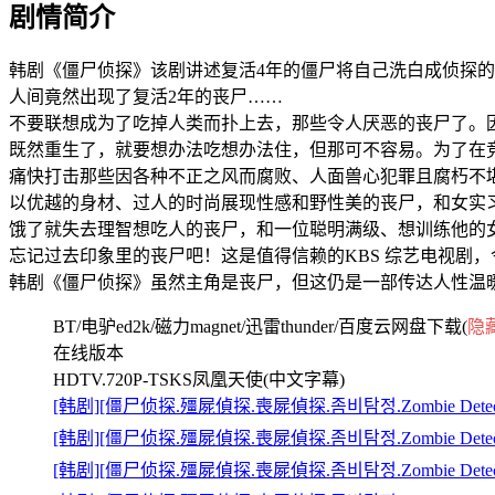
剧情简介
韩剧《僵尸侦探》该剧讲述复活4年的僵尸将自己洗白成侦探
人间竟然出现了复活2年的丧尸……
不要联想成为了吃掉人类而扑上去，那些令人厌恶的丧尸了。
既然重生了，就要想办法吃想办法住，但那可不容易。为了在
痛快打击那些因各种不正之风而腐败、人面兽心犯罪且腐朽不
以优越的身材、过人的时尚展现性感和野性美的丧尸，和女实
饿了就失去理智想吃人的丧尸，和一位聪明满级、想训练他的
忘记过去印象里的丧尸吧！这是值得信赖的KBS 综艺电视剧
韩剧《僵尸侦探》虽然主角是丧尸，但这仍是一部传达人性温
BT/电驴ed2k/磁力magnet/迅雷thunder/百度云网盘下载(
隐
在线版本
HDTV.720P-TSKS凤凰天使(中文字幕)
[韩剧][僵尸侦探.殭屍偵探.喪屍偵探.좀비탐정.Zombie Detect
[韩剧][僵尸侦探.殭屍偵探.喪屍偵探.좀비탐정.Zombie Detect
[韩剧][僵尸侦探.殭屍偵探.喪屍偵探.좀비탐정.Zombie Detect