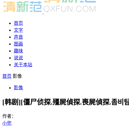
首页
文字
声音
图画
趣味
说说
关于本站
首页
影像
影像
[韩剧][僵尸侦探.殭屍偵探.喪屍偵探.좀비탐정.Zom
作者：
小兜
-