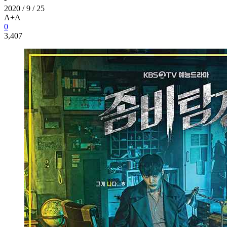
2020 / 9 / 25
A+
A
0
3,407