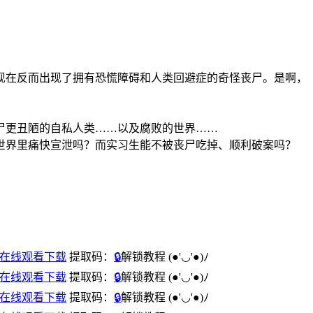
现在反而出现了拥有恐慌障碍和人类回避症的奇怪丧尸。是啊，
尸更丑陋的自私人类……以及腐败的世界……
世界里痛快宣泄吗？而实习生能不被丧尸吃掉、顺利破案吗？
度云网盘在线观看下载
提取码：
🔒
解锁教程
(●'◡'●)ﾉ
度云网盘在线观看下载
提取码：
🔒
解锁教程
(●'◡'●)ﾉ
度云网盘在线观看下载
提取码：
🔒
解锁教程
(●'◡'●)ﾉ