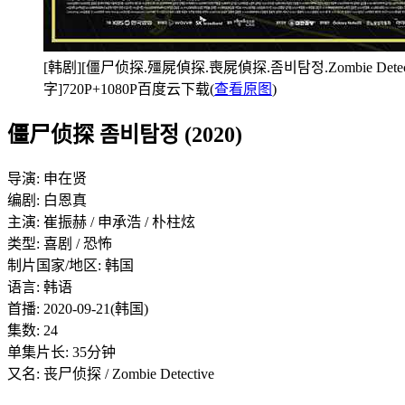
[韩剧][僵尸侦探.殭屍偵探.喪屍偵探.좀비탐정.Zombie Detectiv
字]720P+1080P百度云下载(
查看原图
)
僵尸侦探 좀비탐정 (2020)
导演: 申在贤
编剧: 白恩真
主演: 崔振赫 / 申承浩 / 朴柱炫
类型: 喜剧 / 恐怖
制片国家/地区: 韩国
语言: 韩语
首播: 2020-09-21(韩国)
集数: 24
单集片长: 35分钟
又名: 丧尸侦探 / Zombie Detective