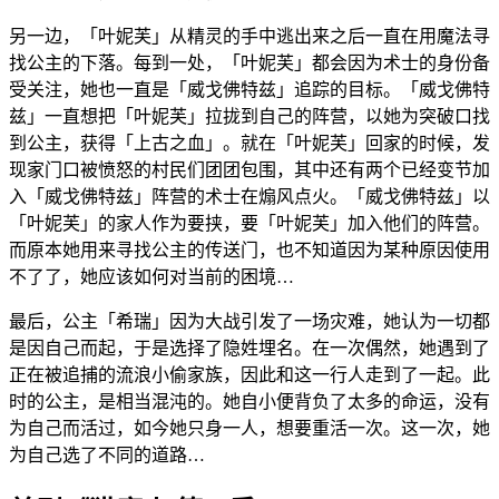
另一边，「叶妮芙」从精灵的手中逃出来之后一直在用魔法寻
找公主的下落。每到一处，「叶妮芙」都会因为术士的身份备
受关注，她也一直是「威戈佛特兹」追踪的目标。「威戈佛特
兹」一直想把「叶妮芙」拉拢到自己的阵营，以她为突破口找
到公主，获得「上古之血」。就在「叶妮芙」回家的时候，发
现家门口被愤怒的村民们团团包围，其中还有两个已经变节加
入「威戈佛特兹」阵营的术士在煽风点火。「威戈佛特兹」以
「叶妮芙」的家人作为要挟，要「叶妮芙」加入他们的阵营。
而原本她用来寻找公主的传送门，也不知道因为某种原因使用
不了了，她应该如何对当前的困境…
最后，公主「希瑞」因为大战引发了一场灾难，她认为一切都
是因自己而起，于是选择了隐姓埋名。在一次偶然，她遇到了
正在被追捕的流浪小偷家族，因此和这一行人走到了一起。此
时的公主，是相当混沌的。她自小便背负了太多的命运，没有
为自己而活过，如今她只身一人，想要重活一次。这一次，她
为自己选了不同的道路…