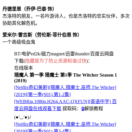
丹德里恩（乔伊·巴泰 饰）
杰洛特的朋友，一名吟游诗人，也是杰洛特的忠实伙伴，多次
协助其化解危机。
爱米尔·雷吉斯（劳伦斯·菲什伯恩 饰）
一个高级吸血鬼
BT/电驴ed2k/磁力magnet/迅雷thunder/百度云网盘
下载(
隐藏是为了防止资源和谐过快
)：
在线版本
猎魔人 第一季 猎魔士 第1季 The Witcher Season 1
(2019)
[Netflix奇幻美剧][猎魔人.猎魔士.巫师.The Witcher]
[2019][第一季(S01).第1-2集]
[WEBRip.1080p.H264.AAC-QXFUN][英语中字] 百
度云网盘在线观看下载
提取码：
🔒
解锁教程
(●'◡'●)ﾉ
[Netflix奇幻美剧][猎魔人.猎魔士.巫师.The Witcher]
[2019][第一季(S01).第3-4集]