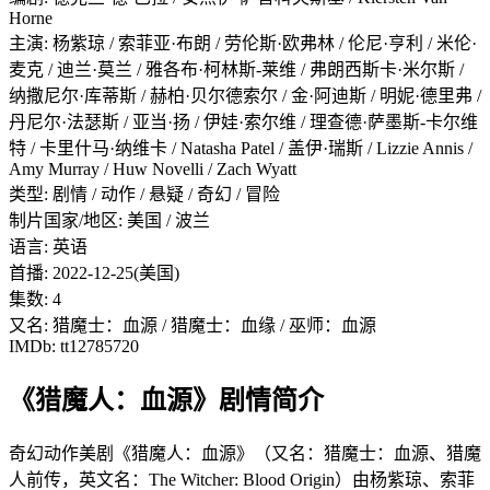
Horne
主演: 杨紫琼 / 索菲亚·布朗 / 劳伦斯·欧弗林 / 伦尼·亨利 / 米伦·
麦克 / 迪兰·莫兰 / 雅各布·柯林斯-莱维 / 弗朗西斯卡·米尔斯 /
纳撒尼尔·库蒂斯 / 赫柏·贝尔德索尔 / 金·阿迪斯 / 明妮·德里弗 /
丹尼尔·法瑟斯 / 亚当·扬 / 伊娃·索尔维 / 理查德·萨墨斯-卡尔维
特 / 卡里什马·纳维卡 / Natasha Patel / 盖伊·瑞斯 / Lizzie Annis /
Amy Murray / Huw Novelli / Zach Wyatt
类型: 剧情 / 动作 / 悬疑 / 奇幻 / 冒险
制片国家/地区: 美国 / 波兰
语言: 英语
首播: 2022-12-25(美国)
集数: 4
又名: 猎魔士：血源 / 猎魔士：血缘 / 巫师：血源
IMDb: tt12785720
《猎魔人：血源》剧情简介
奇幻动作美剧《猎魔人：血源》（又名：猎魔士：血源、猎魔
人前传，英文名：The Witcher: Blood Origin）由杨紫琼、索菲