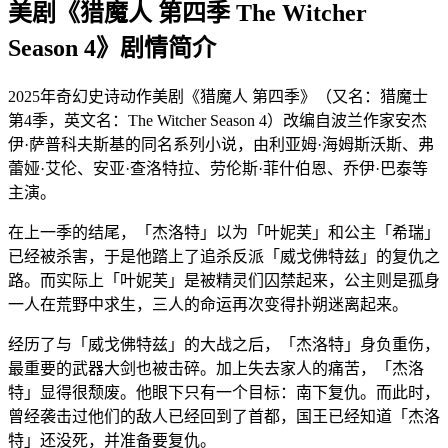
美剧《猎魔人 第四季 The Witcher
Season 4》剧情简介
2025年奇幻史诗动作美剧《猎魔人 第四季》（又名：猎魔士
第4季，英文名：The Witcher Season 4）改编自波兰作家安杰
伊·萨普科夫斯基的同名系列小说，由利亚姆·海姆斯沃斯、弗
蕾娅·艾伦、安亚·查洛特拉、劳伦斯·菲什伯恩、乔伊·巴泰等
主演。
在上一季的结尾，「杰洛特」以为「叶妮芙」和公主「希瑞」
已经被杀害，于是他踏上了追杀反派「威戈佛特兹」的复仇之
路。而实际上「叶妮芙」是被精灵们囚禁起来，公主则是孤身
一人在荒野中求生，三人的命运再次变得扑朔迷离起来。
经历了与「威戈佛特兹」的大战之后，「杰洛特」身负重伤，
最重要的武器大剑也被击碎。加上失去家人的痛苦，「杰洛
特」显得很颓废。他眼下只有一个目标：南下复仇。而此时，
曾经袭击过他们的敌人已经回到了首都，国王已经知道「杰洛
特」还没死，并准备要复仇。