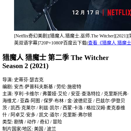
[Netflix奇幻美剧][猎魔人.猎魔士.巫师.The Witcher][202
英双语字幕]720P+1080P百度云下载(
查看《猎魔人 猎魔
猎魔人 猎魔士 第二季 The Witcher
Season 2 (2021)
导演: 史蒂芬·瑟吉克
编剧: 安杰·萨普科夫斯基 / 劳伦·施密特
主演: 亨利·卡维尔 / 弗蕾娅·艾伦 / 安亚·查洛特拉 / 克里斯托弗·
海维尤 / 亚森·阿图 / 保罗·布林 / 金·波德尼亚 / 巴兹尔·伊登贝
茨 / 凯西·克莱尔 / 利兹·凯尔 / 西蒙·卡洛 / 格拉汉姆·麦克泰维
什 / 阿卓艾·安多 / 凯文·道尔 / 克里斯·弗尔顿
类型: 剧情 / 动作 / 奇幻 / 冒险
制片国家/地区: 美国 / 波兰