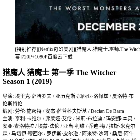
[特别推荐][Netflix奇幻美剧][猎魔人.猎魔士.巫师.The Wit
幕]720P+1080P百度云下载
猎魔人 猎魔士 第一季 The Witcher
Season 1 (2019)
导演: 埃里克·萨哈罗夫 / 亚历克斯·加西亚·洛佩兹 / 夏洛特·布
伦斯特伦
编剧: 劳伦·施密特 / 安杰·萨普科夫斯基 / Declan De Barra
主演: 亨利·卡维尔 / 弗莱娅·艾伦 / 米莉·布拉迪 / 玛安娜·本灵 /
安亚·查洛特拉 / 埃蒙·法伦 / 亚当·利维 / 乔迪·梅 / 拉斯·米克尔
森 / 马切伊·穆西尔 / 罗伊斯·皮尔逊 / 阿米特·沙阿 / 桑尼·阿什