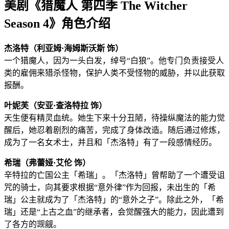
美剧《猎魔人 第四季 The Witcher
Season 4》角色介绍
杰洛特（利亚姆·海姆斯沃斯 饰）
一个猎魔人，因为一头白发，绰号“白狼”。他专门负责接受人
类的雇佣来猎杀怪物，保护人类不受怪物的威胁，并以此获取
报酬。
叶妮芙（安亚·查洛特拉 饰）
天生便有精灵血统。她生下来十分丑陋，待操纵魔法的能力觉
醒后，她忍着剧烈的痛苦，完成了身体改造。随后通过修炼，
成为了一名女术士，并且和「杰洛特」有了一段感情经历。
希瑞（弗蕾娅·艾伦 饰）
辛特拉的亡国公主「希瑞」。「杰洛特」曾帮助了一个遭受诅
咒的骑士，向其要求根据“意外律”作为回报，未出生的「希
瑞」公主就成为了「杰洛特」的“意外之子”。除此之外，「希
瑞」还是“上古之血”的继承者，会觉醒强大的能力，因此遭到
了各方的觊觎。