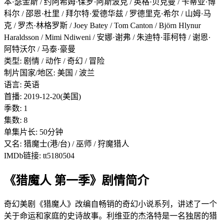
本·瑟金斯 / 约阿希姆·保罗·阿斯波克 / 英格·贝克曼 / 卡蒂亚·博
科尔 / 邵恩·杜里 / 拜尔特·爱德华兹 / 罗德里克·希尔 / 山姆·马
克 / 罗杰·林格罗斯 / Joey Batey / Tom Canton / Björn Hlynur
Haraldsson / Mimi Ndiweni / 安娜·谢弗 / 朱迪特·菲柯特 / 谢恩·
阿特沃尔 / 马泰·豪曼
类型: 剧情 / 动作 / 奇幻 / 冒险
制片国家/地区: 美国 / 波兰
语言: 英语
首播: 2019-12-20(美国)
季数: 1
集数: 8
单集片长: 50分钟
又名: 猎魔士(港/台) / 巫师 / 狩魔猎人
IMDb链接: tt5180504
《猎魔人 第一季》剧情简介
奇幻美剧《猎魔人》改编自畅销的奇幻小说系列，讲述了一个
关于命运和家庭的史诗故事。利维亚的杰洛特是一名独居的猎