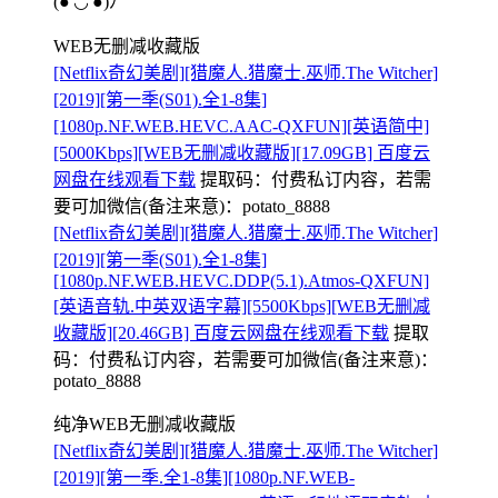
(●'◡'●)ﾉ
WEB无删减收藏版
[Netflix奇幻美剧][猎魔人.猎魔士.巫师.The Witcher]
[2019][第一季(S01).全1-8集]
[1080p.NF.WEB.HEVC.AAC-QXFUN][英语简中]
[5000Kbps][WEB无删减收藏版][17.09GB] 百度云
网盘在线观看下载
提取码：
付费私订内容，若需
要可加微信(备注来意)：potato_8888
[Netflix奇幻美剧][猎魔人.猎魔士.巫师.The Witcher]
[2019][第一季(S01).全1-8集]
[1080p.NF.WEB.HEVC.DDP(5.1).Atmos-QXFUN]
[英语音轨.中英双语字幕][5500Kbps][WEB无删减
收藏版][20.46‬GB] 百度云网盘在线观看下载
提取
码：
付费私订内容，若需要可加微信(备注来意)：
potato_8888
纯净WEB无删减收藏版
[Netflix奇幻美剧][猎魔人.猎魔士.巫师.The Witcher]
[2019][第一季.全1-8集][1080p.NF.WEB-