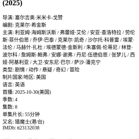
(2025)
导演: 塞尔吉奥·米米卡-戈赞
编剧: 克莱尔·希金斯
主演: 利亚姆·海姆斯沃斯 / 弗蕾娅·艾伦 / 安亚·查洛特拉 / 劳伦
斯·菲什伯恩 / 乔伊·巴泰 / 克莱尔·凯奇 / 沙尔托·科普雷 / 埃蒙·
法伦 / 马赫什·扎杜 / 埃德蒙德·金斯利 / 朱塞佩·伦蒂尼 / 林登·
波尔科 / 詹姆斯·鲍弗 / 安娜·谢弗 / 丹尼·伍德伯恩 / 张梦儿 / 西
娅·阿基利亚 / 大卫·安东尼·巴尔 / 萨沙·潘克宁
类型: 剧情 / 动作 / 悬疑 / 奇幻 / 冒险
制片国家/地区: 美国
语言: 英语
首播: 2025-10-30(美国)
季数: 4
集数: 8
单集片长: 55分钟
又名: 猎魔士(港/台)
IMDb: tt23132038