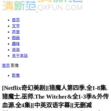
首页
文字
声音
图画
趣味
说说
关于本站
首页
影像
影像
[Netflix奇幻美剧][猎魔人第四季.全1-8集.
猎魔士.巫师.The Witcher&全1-3季&外传
血源.全4集][中英双语字幕][无删减