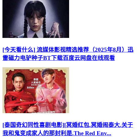
[今天看什么] 流媒体影视精选推荐（2025年8月）迅
雷磁力电驴种子BT下载百度云网盘在线观看
[泰国奇幻同性喜剧电影][冥婚红包.冥婚闹泰大.关于
我和鬼变成家人的那封利是.The Red Env...