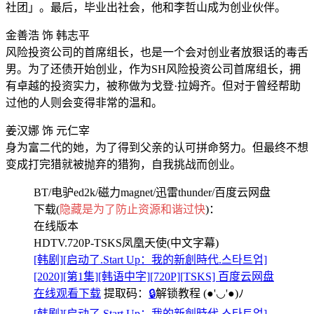
社团」。最后，毕业出社会，他和李哲山成为创业伙伴。
金善浩 饰 韩志平
风险投资公司的首席组长，也是一个会对创业者放狠话的毒舌
男。为了还债开始创业，作为SH风险投资公司首席组长，拥
有卓越的投资实力，被称做为戈登·拉姆齐。但对于曾经帮助
过他的人则会变得非常的温和。
姜汉娜 饰 元仁宰
身为富二代的她，为了得到父亲的认可拼命努力。但最终不想
变成打完猎就被抛弃的猎狗，自我挑战而创业。
BT/电驴ed2k/磁力magnet/迅雷thunder/百度云网盘
下载(
隐藏是为了防止资源和谐过快
)：
在线版本
HDTV.720P-TSKS凤凰天使(中文字幕)
[韩剧][启动了.Start Up：我的新創時代.스타트업]
[2020][第1集][韩语中字][720P][TSKS] 百度云网盘
在线观看下载
提取码：
🔒
解锁教程
(●'◡'●)ﾉ
[韩剧][启动了.Start Up：我的新創時代.스타트업]