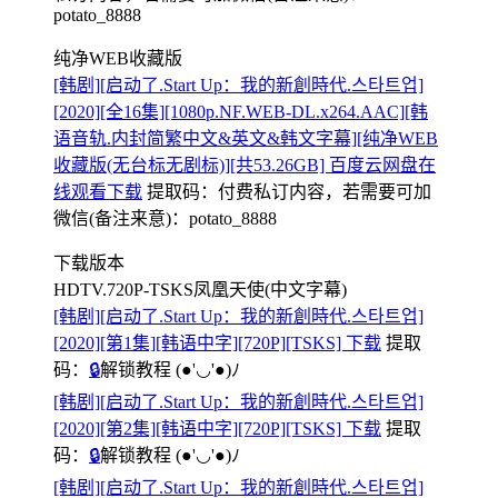
potato_8888
纯净WEB收藏版
[韩剧][启动了.Start Up：我的新創時代.스타트업]
[2020][全16集][1080p.NF.WEB-DL.x264.AAC][韩
语音轨.内封简繁中文&英文&韩文字幕][纯净WEB
收藏版(无台标无剧标)][共53.26GB] 百度云网盘在
线观看下载
提取码：
付费私订内容，若需要可加
微信(备注来意)：potato_8888
下载版本
HDTV.720P-TSKS凤凰天使(中文字幕)
[韩剧][启动了.Start Up：我的新創時代.스타트업]
[2020][第1集][韩语中字][720P][TSKS] 下载
提取
码：
🔒
解锁教程
(●'◡'●)ﾉ
[韩剧][启动了.Start Up：我的新創時代.스타트업]
[2020][第2集][韩语中字][720P][TSKS] 下载
提取
码：
🔒
解锁教程
(●'◡'●)ﾉ
[韩剧][启动了.Start Up：我的新創時代.스타트업]