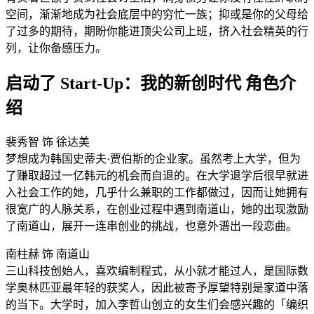
空间，渐渐地成为社会底层中的穷忙一族；抑或是你的父母给
了过多的期待，期盼你能进顶尖公司上班，挤入社会精英的行
列，让你备感压力。
启动了 Start-Up：我的新创时代 角色介
绍
裴秀智 饰 徐达美
梦想成为韩国史蒂夫·贾伯斯的企业家。虽然考上大学，但为
了赚取超过一亿韩元的机会而自退的。在大学退学后很早就进
入社会工作的她，几乎什么兼职的工作都做过，因而让她拥有
很宽广的人脉关系，在创业过程中遇到南道山，她的出现激励
了南道山，展开一连串创业的挑战，也意外谱出一段恋曲。
南柱赫 饰 南道山
三山科技创始人，喜欢编制程式，从小就才能过人，是国际数
学奥林匹亚最年轻的获奖人，因此被寄予厚望特别是家道中落
的当下。大学时，加入李哲山创立的女生们会感兴趣的「编织