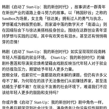
韩剧《启动了 Start-Up：我的新创时代》，故事讲述一群青年
在新创产业的道路上奋斗努力的故事。以「韩国矽谷」之称的
Sandbox为场景，女主角「徐达美」拥有过人的勇气与执念，
梦想著成为韩版贾伯斯，而家道中落的数学天才「南道山」则
在因缘际会下与徐达美搭档投身创业。围绕在这群创业青年坚
持梦想与实践的过程，其中有欢笑也有泪水，甚至还有悄悄萌
芽的恋情！
韩剧《启动了 Start-Up：我的新创时代》如实呈现现阶段南韩
年轻人所面临的就业环境。《Start-Up：我的新创时代》的编
剧朴惠莲和导演吴忠焕希望藉由戏剧反映当代年轻人对于就业
的彷徨及压力，期望给予年轻人更多力量。
放眼全球，低薪穷忙一直都是政府未解的课题，但仍有许多父
母不了解，为何现在的孩子无法像他们从前赚钱养家，甚至连
结婚生子都不敢？在就业不友善的社会环境下，难道我们不应
该给年轻人更多的鼓励和支持吗？
你或许像《启动了 Start-Up：我的新创时代》剧中角色一样，
背负着巨额学贷到社会讨生活，满身债务让你没有任性辞职的