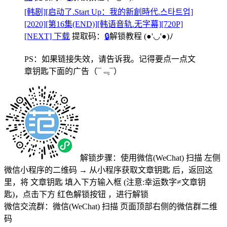
[韩剧][启动了.Start Up：我的新創時代.스타트업]
[2020][第16集(END)][韩语音轨.无字幕][720P]
[NEXT] 下载
提取码：
🔒
解锁教程
(●'◡'●)ﾉ
PS：如果链接失效，请告诉我。记得要点一点文
章钥匙下面的广告
（¯﹃¯）
解锁步骤：使用微信(WeChat) 扫描
左侧
微信小程序的二维码
→
从小程序获取文章钥匙
后，返回这
里，将
文章钥匙 填入下方输入框 (注意:幸运数字≠文章钥
匙)
，点击下方
红色解锁按钮
，进行解锁
微信交流群：微信(WeChat) 扫描
页面顶部右侧的微信群二维
码