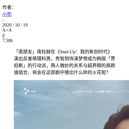
作者：
小兜
-
2020 / 10 / 19
A+
A
0
7,506
「南朋友」南柱赫在《Start-Up：我的新创时代》
演出反差萌理科男，秀智则饰演梦想成为韩版「贾
伯斯」的行动派，两人微妙的关系与超养眼的高颜
值组合，将会在这部剧中擦出什么样的火花呢？