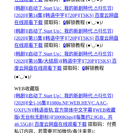
[韩剧][启动了.Start Up：我的新創時代.스타트업]
[2020][第14集][韩语中字][720P][TSKS] 百度云网盘
在线观看下载
提取码：
🔒
解锁教程
(●'◡'●)ﾉ
[韩剧][启动了.Start Up：我的新創時代.스타트업]
[2020][第15集][韩语中字][720P][TSKS] 百度云网盘
在线观看下载
提取码：
🔒
解锁教程
(●'◡'●)ﾉ
[韩剧][启动了.Start Up：我的新創時代.스타트업]
[2020][第16集(大结局)][韩语中字][720P][TSKS] 百
度云网盘在线观看下载
提取码：
🔒
解锁教程
(●'◡'●)ﾉ
WEB收藏版
[韩剧][启动了.Start Up：我的新創時代.스타트업]
[2020][全1-16集][1080p.NF.WEB.HEVC.AAC-
QXFUN][韩语音轨.官方简体中文字幕][WEB收藏
版(无台标无剧标)][5000Kbps][每集约2.9GB，共
46.55GB] 百度云网盘在线观看下载
提取码：
付费
私订内容，若需要可加微信(备注来意)：