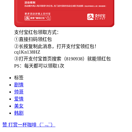
支付宝红包领取方式：
①直接扫码领红包
②长按复制此消息，打开支付宝领红包！
cq1Kn138HZ
③打开支付宝首页搜索（8190938）就能领红包
PS：每天都可以领取1次
标签
剧情
帅哥
爱情
美女
韩剧
赞
打赏一杯咖啡
（¯﹃¯）