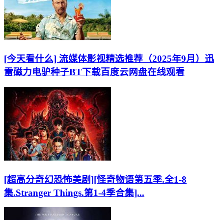
[今天看什么] 流媒体影视精选推荐（2025年9月）迅
雷磁力电驴种子BT下载百度云网盘在线观看
[超高分奇幻恐怖美剧][怪奇物语第五季.全1-8
集.Stranger Things.第1-4季合集]...