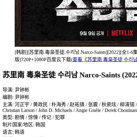
[韩剧][苏里南.毒枭圣徒.수리남.Narco-Saints][2022][全1
版]720P+1080P百度云下载(
查看《苏里南 毒枭圣徒 수리남 Na
苏里南 毒枭圣徒 수리남 Narco-Saints (202
导演: 尹钟彬
编剧: 尹钟彬
主演: 河正宇 / 黄政民 / 朴海秀 / 赵祐镇 / 张震 / 秋瓷炫 / 柳演锡 / 玄奉植 / 
Christian Larson / John D. Michaels / Angie Gisèle / Derek Chouina
类型: 剧情 / 惊悚 / 传记 / 犯罪
制片国家/地区: 韩国
语言: 韩语