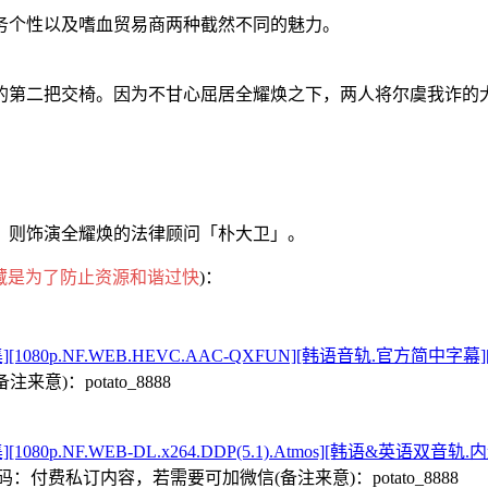
务个性以及嗜血贸易商两种截然不同的魅力。
的第二把交椅。因为不甘心屈居全耀焕之下，两人将尔虞我诈的
，则饰演全耀焕的法律顾问「朴大卫」。
藏是为了防止资源和谐过快
)：
全1-6集][1080p.NF.WEB.HEVC.AAC-QXFUN][韩语音轨.官方
)：potato_8888
全1-6集][1080p.NF.WEB-DL.x264.DDP(5.1).Atmos]
码：
付费私订内容，若需要可加微信(备注来意)：potato_8888