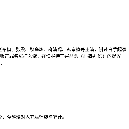
秀、赵祐镇、张震、秋瓷炫、柳演锡、玄奉植等主演，讲述白手起家
贩毒罪名冤枉入狱。在情报特工崔昌浩（朴海秀 饰）的提议
…
掉，全耀焕对人充满怀疑与算计。