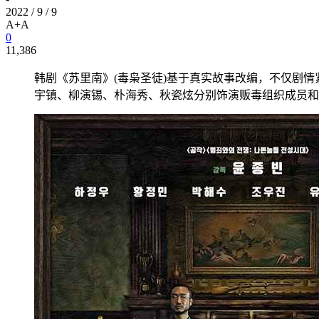
2022 / 9 / 9
A+
A
0
11,386
韩剧《苏里南》(毒枭圣徒)基于真实故事改编，不仅剧
宇镇、柳演锡、朴海秀、秋瓷炫分别饰演贩毒组织成员和