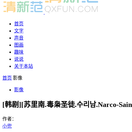
首页
文字
声音
图画
趣味
说说
关于本站
首页
影像
影像
[韩剧][苏里南.毒枭圣徒.수리남.Narco-Sain
作者：
小兜
-