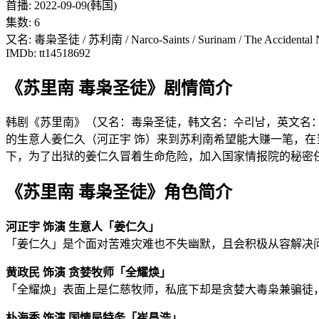
首播: 2022-09-09(韩国)
集数: 6
又名: 毒枭圣徒 / 苏利南 / Narco-Saints / Surinam / The Accidental 
IMDb: tt14518692
《苏里南 毒枭圣徒》剧情简介
韩剧《苏里南》（又名：毒枭圣徒，韩文名：수리남，英文名：N
的生意人姜仁久（河正宇 饰）来到苏利南希望能大赚一笔，在
下，为了出狱的姜仁久冒着生命危险，加入国家情报院的秘密
《苏里南 毒枭圣徒》角色简介
河正宇 饰演 生意人「姜仁久」
「姜仁久」是个面对苦难灾难也不失幽默，且会积极从容解决
黄政民 饰演 贪婪牧师「全耀焕」
「全耀焕」表面上是仁慈牧师，私底下却是贪婪大毒枭兼骗徒
朴海秀 饰演 国情局特务「崔昌浩」