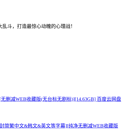
大乱斗，打造最惊心动魄的心理战！
简中字幕][无删减WEB收藏版(无台标无剧标)][14.63GB] 百度云网盘
[韩语&英语双音轨.内封简繁中文&韩文&英文等字幕][纯净无删减WEB收藏版