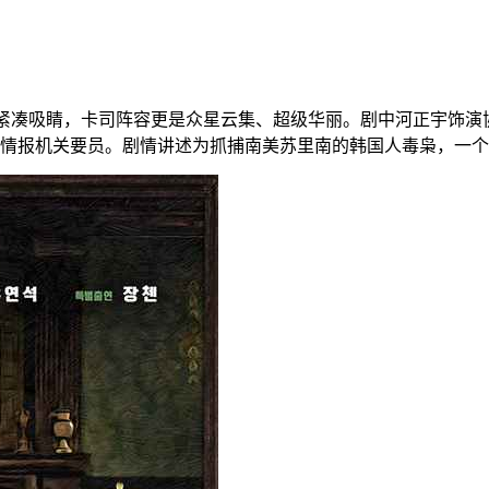
情紧凑吸睛，卡司阵容更是众星云集、超级华丽。剧中河正宇饰
情报机关要员。剧情讲述为抓捕南美苏里南的韩国人毒枭，一个