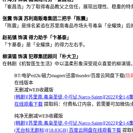
「崔昌浩」为了取得毒品教父之信任，展现出理性、稳重的特
张震 饰演 苏利南贩毒集团二把手「陈震」
「陈震」是排名紧追在苏里南毒品市场头号毒枭「全耀焕」后
赵祐镇 饰演 得力助手「卞基泰」
「卞基泰」是「全耀焕」的得力左右手。
柳演锡 饰演 犯罪集团顾问「朴大卫」
在韩剧《机智医生生活》中以温柔形象深受观众喜爱的柳演锡
BT/电驴ed2k/磁力magnet/迅雷thunder/百度云网盘下载(
隐
在线版本
无删减WEB收藏版
[韩剧][苏里南.毒枭圣徒.수리남.Narco-Saints][2022][
在线观看下载
提取码：
付费私订内容，若需要可加微信(备注来意
纯净无删减WEB收藏版
[韩剧][苏里南.毒枭圣徒.수리남.Narco-Saints][2022][
(无台标无剧标)][18.83GB] 百度云网盘在线观看下载
提取