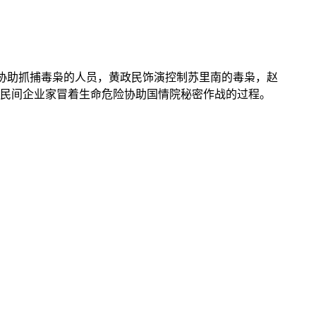
演协助抓捕毒枭的人员，黄政民饰演控制苏里南的毒枭，赵
民间企业家冒着生命危险协助国情院秘密作战的过程。