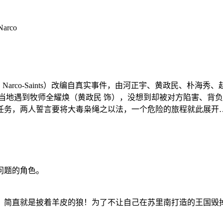
Narco
arco-Saints）改编自真实事件，由河正宇、黄政民、朴海
当地遇到牧师全耀焕（黄政民 饰），没想到却被对方陷害、背负
任务，两人誓言要将大毒枭绳之以法，一个危险的旅程就此展开
问题的角色。
，简直就是披着羊皮的狼！为了不让自己在苏里南打造的王国毁