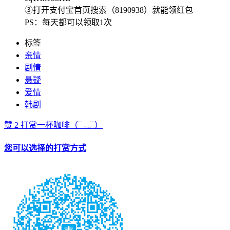
③打开支付宝首页搜索（8190938）就能领红包
PS：每天都可以领取1次
标签
亲情
剧情
悬疑
爱情
韩剧
赞
2
打赏一杯咖啡
（¯﹃¯）
您可以选择的打赏方式