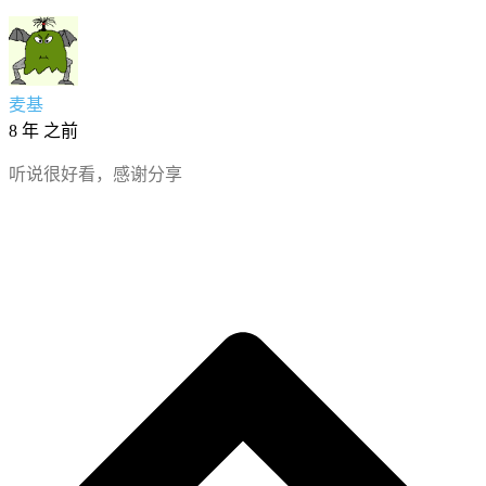
麦基
8 年 之前
听说很好看，感谢分享