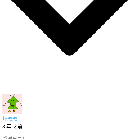
坏叔叔
8 年 之前
感谢分享！