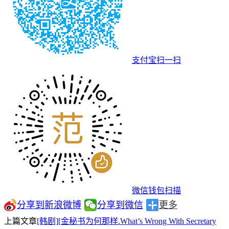
支付宝扫一扫
微信钱包扫描
分享到新浪微博
分享到微信
更多
上篇文章
[韩剧][金秘书为何那样.What’s Wrong With Secretary