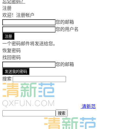
忘记密码？
注册
欢迎！
注册帐户
您的邮箱
您的用户名
一个密码邮件将发送给您。
恢复密码
找回密码
您的邮箱
搜索
清新范