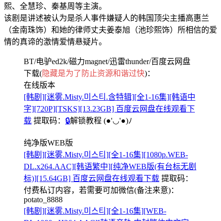
熙、全慧珍、秦基周等主演。
该剧是讲述被认为是杀人事件嫌疑人的韩国顶尖主播高惠兰
（金南珠饰）和她的律师丈夫姜泰旭（池珍熙饰）所相信的爱
情的真谛的激情爱情悬疑片。
BT/电驴ed2k/磁力magnet/迅雷thunder/百度云网盘
下载(
隐藏是为了防止资源和谐过快
)：
在线版本
[韩剧][迷雾.Misty.미스티.含特辑][全1-16集][韩语中
字][720P][TSKS][13.23GB] 百度云网盘在线观看下
载
提取码：
🔒
解锁教程
(●'◡'●)ﾉ
纯净版WEB版
[韩剧][迷雾.Misty.미스티][全1-16集][1080p.WEB-
DL.x264.AAC][韩语繁中][纯净WEB版(有台标无剧
标)][15.64GB] 百度云网盘在线观看下载
提取码：
付费私订内容，若需要可加微信(备注来意)：
potato_8888
[韩剧][迷雾.Misty.미스티][全1-16集][WEB-