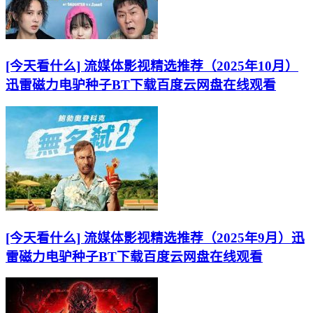
[今天看什么] 流媒体影视精选推荐（2025年10月）
迅雷磁力电驴种子BT下载百度云网盘在线观看
[今天看什么] 流媒体影视精选推荐（2025年9月）迅
雷磁力电驴种子BT下载百度云网盘在线观看