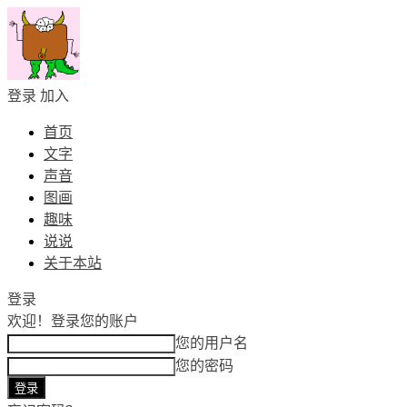
登录
加入
首页
文字
声音
图画
趣味
说说
关于本站
登录
欢迎！
登录您的账户
您的用户名
您的密码