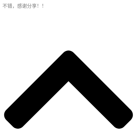
不错，感谢分享！！