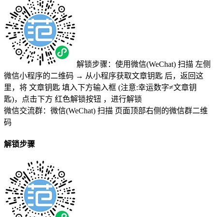
解锁步骤：使用微信(WeChat) 扫描
左侧
微信小程序的二维码
→
从小程序获取文章钥匙
后，返回这
里，将
文章钥匙 填入下方输入框 (注意:幸运数字≠文章钥
匙)
，点击下方
红色解锁按钮
，进行解锁
微信交流群：微信(WeChat) 扫描
页面顶部右侧的微信群二维
码
解锁步骤