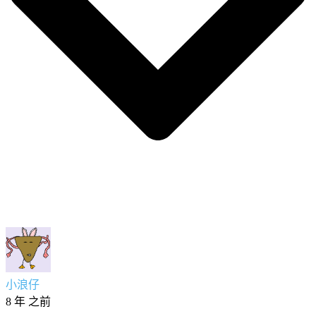
小浪仔
8 年 之前