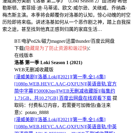
漫威高分美剧《洛基 第二季》（Loki Season 2）由汤姆·希德
勒斯顿、索菲娅·迪·马蒂诺、欧文·威尔逊、关继威、乔纳森·
梅杰斯主演。本季将会颠覆你对洛基的认知，惊心动魄的时空
历险即将来临。讲述洛基如何从一个恶作剧之神，踏上自我探
索之途，甚至找到他真正感到归属的家庭生活…
BT/电驴ed2k/磁力magnet/迅雷thunder/百度云网盘
下载(
隐藏是为了防止资源和谐过快
)：
在线版本
洛基 第一季 Loki Season 1 (2021)
WEB无删减收藏版
[漫威美剧][洛基.Loki][2021][第一季.全1-6集]
[1080p.WEB.HEVC.AAC-QXFUN][英语音轨.官方
简中字幕][5000Kbps][WEB无删减收藏版][每集约
1.71GB，共10.27GB] 百度云网盘在线观看下载
提
取码：
付费私订内容，若需要可加微信(备注来
意)：potato_8888
[漫威美剧][洛基.Loki][2021][第一季.全1-6集]
[1080p.WEB.HEVC.AAC-QXFUN][英语音轨.中英