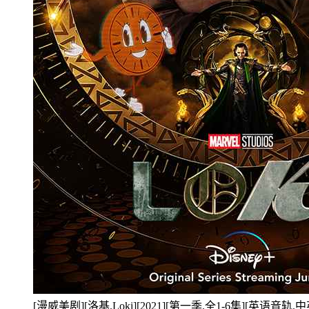
[漫威美剧][洛基.Loki][2021][第一季.全1-6集][英语音轨