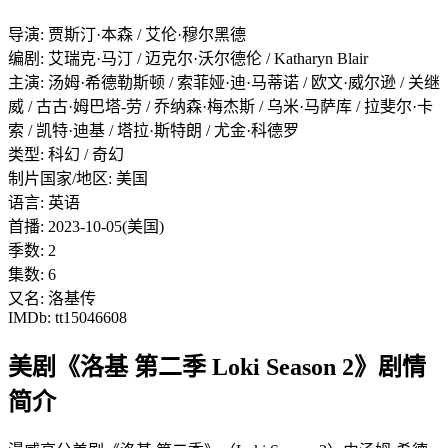
导演: 贾斯汀·本森 / 艾伦·穆尔黑德
编剧: 艾瑞克·马汀 / 迈克尔·沃尔德伦 / Katharyn Blair
主演: 汤姆·希德勒斯顿 / 索菲娅·迪·马蒂诺 / 欧文·威尔逊 / 关继
威 / 古古·姆巴塔-劳 / 乔纳森·梅杰斯 / 乌米·马萨库 / 拉斐尔·卡
索 / 凯特·迪基 / 塔拉·斯特朗 / 尤金·科德罗
类型: 科幻 / 奇幻
制片国家/地区: 美国
语言: 英语
首播: 2023-10-05(美国)
季数: 2
集数: 6
又名: 洛基传
IMDb: tt15046608
美剧《洛基 第二季 Loki Season 2》剧情
简介