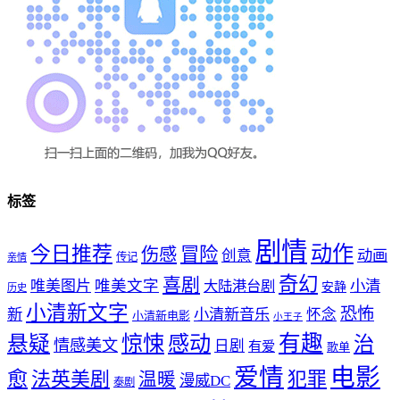
标签
剧情
动作
今日推荐
冒险
伤感
创意
动画
传记
亲情
奇幻
喜剧
唯美文字
小清
唯美图片
大陆港台剧
安静
历史
小清新文字
恐怖
新
小清新音乐
怀念
小清新电影
小王子
惊悚
感动
有趣
悬疑
治
情感美文
日剧
有爱
歌单
爱情
电影
愈
法英美剧
犯罪
温暖
漫威DC
泰剧