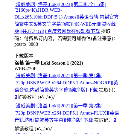
[漫威美剧][洛基.Loki][2023][第二季.全1-6集]
[2160p(4K).HDR.WEB-
DL.x265.10bit.DDP(5.1).Atmos][英语音轨.内封官方
简繁中文&英文等字幕][纯净4K-WEB无删减收藏
版][共27.74GB] 百度云网盘在线观看下载
提取
码：
付费私订内容，若需要可加微信(备注来意)：
potato_8888
下载版本
洛基 第一季 Loki Season 1 (2021)
WEB-720P
[漫威美剧][洛基.Loki][2021][第一季.第1集]
[720p.DSNP.WEB.x264.DDP5.1.Atmos-NOGRP][英
语音轨.内封简繁英等字幕][纯净版] 下载
提取码：
🔒
解锁教程
(●'◡'●)ﾉ
[漫威美剧][洛基.Loki][2021][第一季.第2集]
[720p.DSNP.WEB.x264.DDP5.1.Atmos-FLUX][英语
音轨.内封简繁英等字幕][纯净版] 下载
提取码：
🔒
解锁教程
(●'◡'●)ﾉ