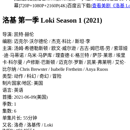
幕]720P+1080P+2160P(4K)百度云下载(
查看美剧《洛基 L
洛基 第一季 Loki Season 1 (2021)
导演: 凯特·赫伦
编剧: 迈克尔·沃尔德伦 / 杰克·科比 / 斯坦·李
主演: 汤姆·希德勒斯顿 / 欧文·威尔逊 / 古古·姆巴塔-劳 / 索菲娅
·迪·马蒂诺 / 乌米·马萨库 / 理查德·E·格兰特 / 萨莎·莱恩 / 埃里
卡·科尔曼 / 卢修斯·巴斯顿 / 迈克尔·罗斯 / 凯莱·弗莱明 / 艾伦·
比尔纳 / Chris Brewster / Isabelle Fretheim / Anya Ruoss
类型: 动作 / 科幻 / 奇幻 / 冒险
制片国家/地区: 美国
语言: 英语
首播: 2021-06-09(美国)
季数: 1
集数: 6
单集片长: 55分钟
又名: 洛奇 / 洛基传 / Loki