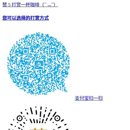
赞
5
打赏一杯咖啡
（¯﹃¯）
您可以选择的打赏方式
支付宝扫一扫