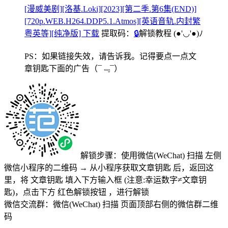
[漫威美剧][洛基.Loki][2023][第二季.第6集(END)]
[720p.WEB.H264.DDP5.1.Atmos][英语音轨.内封繁
粤英等][纯净版] 下载
提取码：
🔒
解锁教程
(●'◡'●)ﾉ
PS：如果链接失效，请告诉我。记得要点一点文
章钥匙下面的广告
（¯﹃¯）
解锁步骤：使用微信(WeChat) 扫描
左侧
微信小程序的二维码
→
从小程序获取文章钥匙
后，返回这
里，将
文章钥匙 填入下方输入框 (注意:幸运数字≠文章钥
匙)
，点击下方
红色解锁按钮
，进行解锁
微信交流群：微信(WeChat) 扫描
页面顶部右侧的微信群二维
码