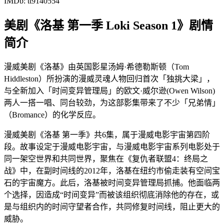
IMDb: tt9140554
美剧《洛基 第一季 Loki Season 1》剧情
简介
漫威美剧《洛基》由英国影星汤姆·希德勒斯顿（Tom
Hiddleston）所扮演的漫威灵魂人物回归首次「独挑大梁」，
与全新加入「时间变异管理局」的欧文·威尔逊(Owen Wilson)
两人一搭一唱、同台较劲，为这部影集带来了不少「兄弟情」
（Bromance）的化学反应。
漫威美剧《洛基 第一季》共6集，属于漫威电影宇宙第四阶
段。故事设定于漫威电影宇宙，与漫威电影宇宙系列电影处于
同一架空世界和共同世界，聚焦在《复仇者联盟4：终局之
战》中，在副时间线的2012年，洛基在纽约市偷走装有空间宝
石的宇宙魔方。此后，洛基被时间变异管理局抓捕。他面临两
个选择，因造成“时间变异”而被该组织彻底消除他的存在，或
是与组织内的时间守望者合作，共同修复时间线，阻止更大的
威胁。