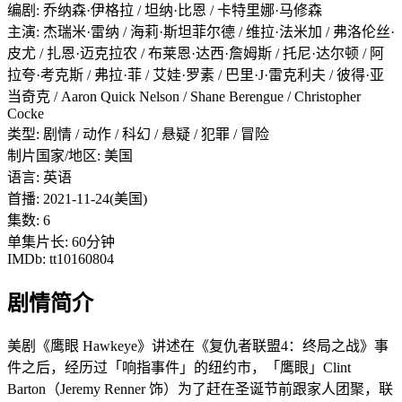
编剧: 乔纳森·伊格拉 / 坦纳·比恩 / 卡特里娜·马修森
主演: 杰瑞米·雷纳 / 海莉·斯坦菲尔德 / 维拉·法米加 / 弗洛伦丝·
皮尤 / 扎恩·迈克拉农 / 布莱恩·达西·詹姆斯 / 托尼·达尔顿 / 阿
拉夸·考克斯 / 弗拉·菲 / 艾娃·罗素 / 巴里·J·雷克利夫 / 彼得·亚
当奇克 / Aaron Quick Nelson / Shane Berengue / Christopher
Cocke
类型: 剧情 / 动作 / 科幻 / 悬疑 / 犯罪 / 冒险
制片国家/地区: 美国
语言: 英语
首播: 2021-11-24(美国)
集数: 6
单集片长: 60分钟
IMDb: tt10160804
剧情简介
美剧《鹰眼 Hawkeye》讲述在《复仇者联盟4：终局之战》事
件之后，经历过「响指事件」的纽约市，「鹰眼」Clint
Barton（Jeremy Renner 饰）为了赶在圣诞节前跟家人团聚，联