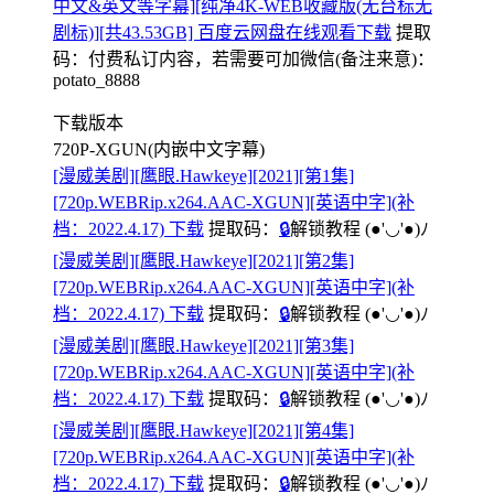
中文&英文等字幕][纯净4K-WEB收藏版(无台标无
剧标)][共43.53GB] 百度云网盘在线观看下载
提取
码：
付费私订内容，若需要可加微信(备注来意)：
potato_8888
下载版本
720P-XGUN(内嵌中文字幕)
[漫威美剧][鹰眼.Hawkeye][2021][第1集]
[720p.WEBRip.x264.AAC-XGUN][英语中字](补
档：2022.4.17) 下载
提取码：
🔒
解锁教程
(●'◡'●)ﾉ
[漫威美剧][鹰眼.Hawkeye][2021][第2集]
[720p.WEBRip.x264.AAC-XGUN][英语中字](补
档：2022.4.17) 下载
提取码：
🔒
解锁教程
(●'◡'●)ﾉ
[漫威美剧][鹰眼.Hawkeye][2021][第3集]
[720p.WEBRip.x264.AAC-XGUN][英语中字](补
档：2022.4.17) 下载
提取码：
🔒
解锁教程
(●'◡'●)ﾉ
[漫威美剧][鹰眼.Hawkeye][2021][第4集]
[720p.WEBRip.x264.AAC-XGUN][英语中字](补
档：2022.4.17) 下载
提取码：
🔒
解锁教程
(●'◡'●)ﾉ