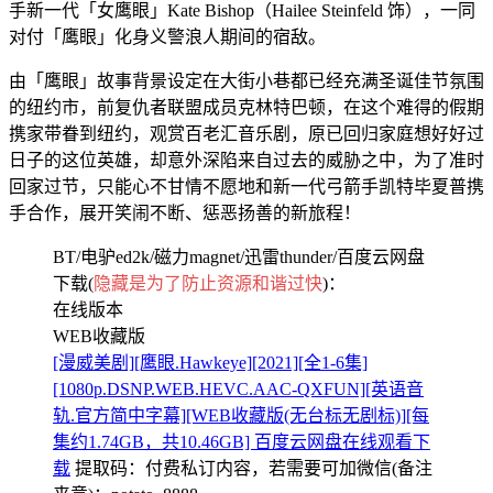
手新一代「女鹰眼」Kate Bishop（Hailee Steinfeld 饰），一同
对付「鹰眼」化身义警浪人期间的宿敌。
由「鹰眼」故事背景设定在大街小巷都已经充满圣诞佳节氛围
的纽约市，前复仇者联盟成员克林特巴顿，在这个难得的假期
携家带眷到纽约，观赏百老汇音乐剧，原已回归家庭想好好过
日子的这位英雄，却意外深陷来自过去的威胁之中，为了准时
回家过节，只能心不甘情不愿地和新一代弓箭手凯特毕夏普携
手合作，展开笑闹不断、惩恶扬善的新旅程！
BT/电驴ed2k/磁力magnet/迅雷thunder/百度云网盘
下载(
隐藏是为了防止资源和谐过快
)：
在线版本
WEB收藏版
[漫威美剧][鹰眼.Hawkeye][2021][全1-6集]
[1080p.DSNP.WEB.HEVC.AAC-QXFUN][英语音
轨.官方简中字幕][WEB收藏版(无台标无剧标)][每
集约1.74GB，共10.46GB] 百度云网盘在线观看下
载
提取码：
付费私订内容，若需要可加微信(备注