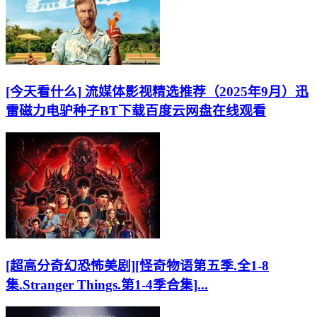
[今天看什么] 流媒体影视精选推荐（2025年9月）迅
雷磁力电驴种子BT下载百度云网盘在线观看
[超高分奇幻恐怖美剧][怪奇物语第五季.全1-8
集.Stranger Things.第1-4季合集]...