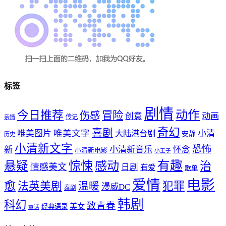
标签
剧情
动作
今日推荐
冒险
伤感
创意
动画
传记
亲情
奇幻
喜剧
唯美文字
小清
唯美图片
大陆港台剧
安静
历史
小清新文字
恐怖
新
小清新音乐
怀念
小清新电影
小王子
惊悚
感动
有趣
悬疑
治
情感美文
日剧
有爱
歌单
爱情
电影
愈
法英美剧
犯罪
温暖
漫威DC
泰剧
韩剧
科幻
致青春
美女
经典语录
童话