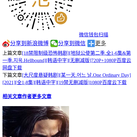
微信钱包扫描
分享到新浪微博
分享到微信
更多
上篇文章
[18禁限制级恐怖韩剧][地狱公使第二季.全1-6集&第
一季.지옥.Hellbound][韩语中字][无删减版]720P+1080P百度云
网盘下载
下篇文章
[大尺度悬疑韩剧][某一天.어느 날.One Ordinary Day]
[2021][全1-8集][韩语中字][19禁无删减版]1080P百度云下载
相关文章
作者更多文章