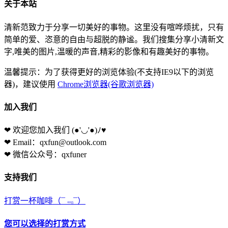
关于本站
清新范致力于分享一切美好的事物。这里没有喧哗烦扰，只有
简单的爱、恣意的自由与超脱的静谧。我们搜集分享小清新文
字,唯美的图片,温暖的声音,精彩的影像和有趣美好的事物。
温馨提示：为了获得更好的浏览体验(不支持IE9以下的浏览
器)，建议使用
Chrome浏览器(谷歌浏览器)
加入我们
❤ 欢迎您加入我们
(●'◡'●)ﾉ♥
❤ Email：qxfun@outlook.com
❤ 微信公众号：qxfuner
支持我们
打赏一杯咖啡
（¯﹃¯）
您可以选择的打赏方式