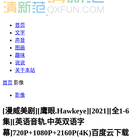
首页
文字
声音
图画
趣味
说说
关于本站
首页
影像
影像
[漫威美剧][鹰眼.Hawkeye][2021][全1-6
集][英语音轨.中英双语字
幕]720P+1080P+2160P(4K)百度云下载