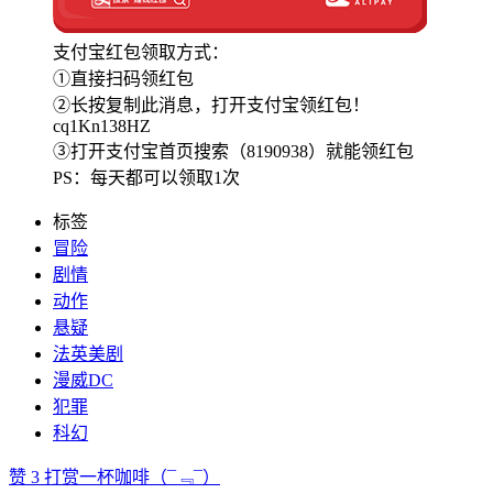
支付宝红包领取方式：
①直接扫码领红包
②长按复制此消息，打开支付宝领红包！
cq1Kn138HZ
③打开支付宝首页搜索（8190938）就能领红包
PS：每天都可以领取1次
标签
冒险
剧情
动作
悬疑
法英美剧
漫威DC
犯罪
科幻
赞
3
打赏一杯咖啡
（¯﹃¯）