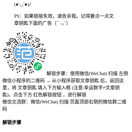
(●'◡'●)ﾉ
PS：如果链接失效，请告诉我。记得要点一点文
章钥匙下面的广告
（¯﹃¯）
解锁步骤：使用微信(WeChat) 扫描
左侧
微信小程序的二维码
→
从小程序获取文章钥匙
后，返回这
里，将
文章钥匙 填入下方输入框 (注意:幸运数字≠文章钥
匙)
，点击下方
红色解锁按钮
，进行解锁
微信交流群：微信(WeChat) 扫描
页面顶部右侧的微信群二维
码
解锁步骤