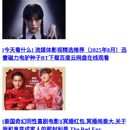
[今天看什么] 流媒体影视精选推荐（2025年8月）迅
雷磁力电驴种子BT下载百度云网盘在线观看
[泰国奇幻同性喜剧电影][冥婚红包.冥婚闹泰大.关于
我和鬼变成家人的那封利是.The Red Env...