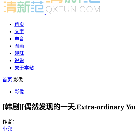
首页
文字
声音
图画
趣味
说说
关于本站
首页
影像
影像
[韩剧][偶然发现的一天.Extra-ordinary Y
作者：
小兜
-