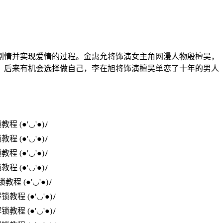
情并实现爱情的过程。金惠允将饰演女主角网漫人物殷檀吴，
，后来有机会选择做自己，李在旭将饰演檀吴单恋了十年的男人
锁教程
(●'◡'●)ﾉ
锁教程
(●'◡'●)ﾉ
锁教程
(●'◡'●)ﾉ
锁教程
(●'◡'●)ﾉ
锁教程
(●'◡'●)ﾉ
解锁教程
(●'◡'●)ﾉ
解锁教程
(●'◡'●)ﾉ