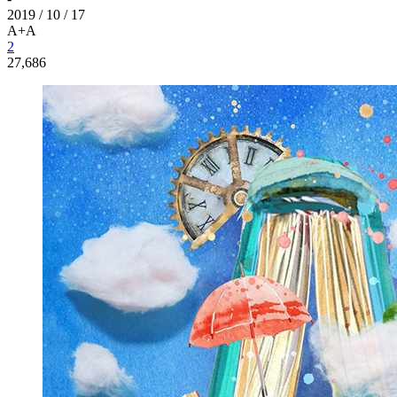
2019 / 10 / 17
A+
A
2
27,686