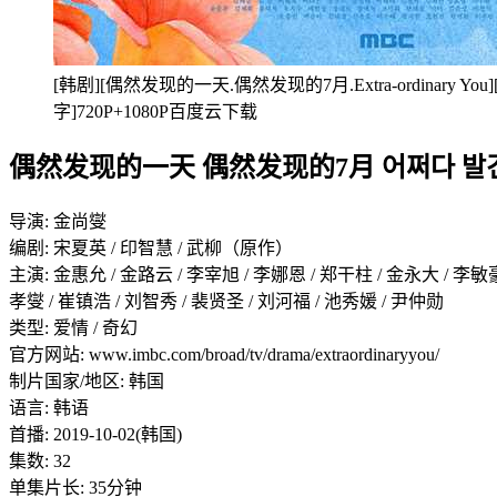
[韩剧][偶然发现的一天.偶然发现的7月.Extra-ordinary You][
字]720P+1080P百度云下载
偶然发现的一天 偶然发现的7月 어쩌다 발견한 
导演: 金尚燮
编剧: 宋夏英 / 印智慧 / 武柳（原作）
主演: 金惠允 / 金路云 / 李宰旭 / 李娜恩 / 郑干柱 / 金永大 / 李敏豪
孝燮 / 崔镇浩 / 刘智秀 / 裴贤圣 / 刘河福 / 池秀媛 / 尹仲勋
类型: 爱情 / 奇幻
官方网站: www.imbc.com/broad/tv/drama/extraordinaryyou/
制片国家/地区: 韩国
语言: 韩语
首播: 2019-10-02(韩国)
集数: 32
单集片长: 35分钟