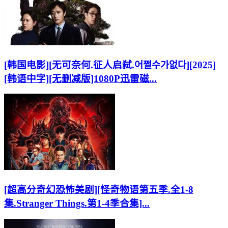
[韩国电影][无可奈何.征人启弑.어쩔수가없다][2025]
[韩语中字][无删减版]1080P迅雷磁...
[超高分奇幻恐怖美剧][怪奇物语第五季.全1-8
集.Stranger Things.第1-4季合集]...