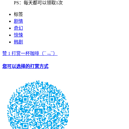
PS：每天都可以领取1次
标签
剧情
奇幻
惊悚
韩剧
赞
1
打赏一杯咖啡
（¯﹃¯）
您可以选择的打赏方式