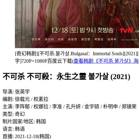
[奇幻韩剧][不可杀.불가살.Bulgasal：Immortal Souls][2021
字]720P+1080P百度云下载(
查看韩剧《不可杀 불가살》
不可杀 不可殺：永生之靈 불가살 (2021)
导演: 张英宇
编剧: 徐载元 / 权素拉
主演: 李阵郁 / 权娜拉 / 李准 / 孔升妍 / 金宇硕 / 朴明申 / 郑镇荣
类型: 奇幻
制片国家/地区: 韩国
语言: 韩语
首播: 2021-12-18(韩国)