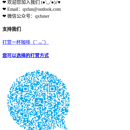
❤ 欢迎您加入我们
(●'◡'●)ﾉ♥
❤ Email：qxfun@outlook.com
❤ 微信公众号：qxfuner
支持我们
打赏一杯咖啡
（¯﹃¯）
您可以选择的打赏方式