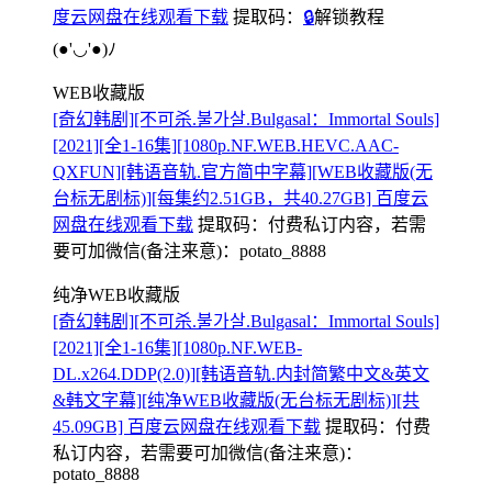
度云网盘在线观看下载
提取码：
🔒
解锁教程
(●'◡'●)ﾉ
WEB收藏版
[奇幻韩剧][不可杀.불가살.Bulgasal：Immortal Souls]
[2021][全1-16集][1080p.NF.WEB.HEVC.AAC-
QXFUN][韩语音轨.官方简中字幕][WEB收藏版(无
台标无剧标)][每集约2.51GB，共40.27GB] 百度云
网盘在线观看下载
提取码：
付费私订内容，若需
要可加微信(备注来意)：potato_8888
纯净WEB收藏版
[奇幻韩剧][不可杀.불가살.Bulgasal：Immortal Souls]
[2021][全1-16集][1080p.NF.WEB-
DL.x264.DDP(2.0)][韩语音轨.内封简繁中文&英文
&韩文字幕][纯净WEB收藏版(无台标无剧标)][共
45.09GB] 百度云网盘在线观看下载
提取码：
付费
私订内容，若需要可加微信(备注来意)：
potato_8888