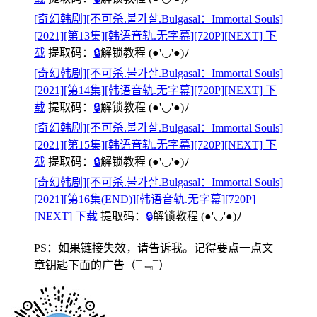
[奇幻韩剧][不可杀.불가살.Bulgasal：Immortal Souls]
[2021][第13集][韩语音轨.无字幕][720P][NEXT] 下
载
提取码：
🔒
解锁教程
(●'◡'●)ﾉ
[奇幻韩剧][不可杀.불가살.Bulgasal：Immortal Souls]
[2021][第14集][韩语音轨.无字幕][720P][NEXT] 下
载
提取码：
🔒
解锁教程
(●'◡'●)ﾉ
[奇幻韩剧][不可杀.불가살.Bulgasal：Immortal Souls]
[2021][第15集][韩语音轨.无字幕][720P][NEXT] 下
载
提取码：
🔒
解锁教程
(●'◡'●)ﾉ
[奇幻韩剧][不可杀.불가살.Bulgasal：Immortal Souls]
[2021][第16集(END)][韩语音轨.无字幕][720P]
[NEXT] 下载
提取码：
🔒
解锁教程
(●'◡'●)ﾉ
PS：如果链接失效，请告诉我。记得要点一点文
章钥匙下面的广告
（¯﹃¯）