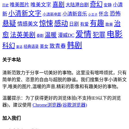
奇幻
喜剧
唯美文字
小清
唯美图片
大陆港台剧
安静
历史
小清新文字
恐怖
新
小清新音乐
怀念
小清新电影
小王子
惊悚
感动
有趣
悬疑
治
情感美文
日剧
有爱
歌单
爱情
电影
愈
法英美剧
犯罪
温暖
漫威DC
泰剧
韩剧
科幻
致青春
美女
经典语录
童话
关于本站
清新范致力于分享一切美好的事物。这里没有喧哗烦扰，只有
简单的爱、恣意的自由与超脱的静谧。我们搜集分享小清新文
字,唯美的图片,温暖的声音,精彩的影像和有趣美好的事物。
温馨提示：为了获得更好的浏览体验(不支持IE9以下的浏览
器)，建议使用
Chrome浏览器(谷歌浏览器)
加入我们