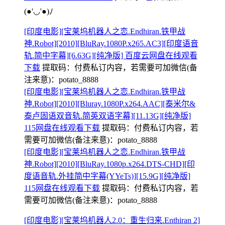
(●'◡'●)ﾉ
[印度电影][宝莱坞机器人之恋.Endhiran.铁甲战
神.Robot][2010][BluRay.1080P.x265.AC3][印度语音
轨.简中字幕][6.63G][纯净版] 百度云网盘在线观看
下载
提取码：
付费私订内容，若需要可加微信(备
注来意)：potato_8888
[印度电影][宝莱坞机器人之恋.Endhiran.铁甲战
神.Robot][2010][Bluray.1080P.x264.AAC][泰米尔&
泰卢固语双音轨.简英双语字幕][11.13G][纯净版]
115网盘在线观看下载
提取码：
付费私订内容，若
需要可加微信(备注来意)：potato_8888
[印度电影][宝莱坞机器人之恋.Endhiran.铁甲战
神.Robot][2010][BluRay.1080p.x264.DTS-CHD][印
度语音轨.外挂简中字幕(YYeTs)][15.9G][纯净版]
115网盘在线观看下载
提取码：
付费私订内容，若
需要可加微信(备注来意)：potato_8888
[印度电影][宝莱坞机器人2.0：重生归来.Enthiran 2]