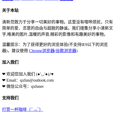
关于本站
清新范致力于分享一切美好的事物。这里没有喧哗烦扰，只有
简单的爱、恣意的自由与超脱的静谧。我们搜集分享小清新文
字,唯美的图片,温暖的声音,精彩的影像和有趣美好的事物。
温馨提示：为了获得更好的浏览体验(不支持IE9以下的浏览
器)，建议使用
Chrome浏览器(谷歌浏览器)
加入我们
❤ 欢迎您加入我们
(●'◡'●)ﾉ♥
❤ Email：qxfun@outlook.com
❤ 微信公众号：qxfuner
支持我们
打赏一杯咖啡
（¯﹃¯）