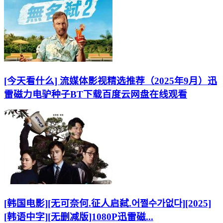
[今天看什么] 流媒体影视精选推荐（2025年9月）迅
雷磁力电驴种子BT下载百度云网盘在线观看
[韩国电影][无可奈何.征人启弑.어쩔수가없다][2025]
[韩语中字][无删减版]1080P迅雷磁...