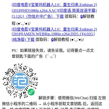
[印度电影][宝莱坞机器人2.0：重生归来.Enthiran 2]
[2018][HD1080p.x264.AAC][印度语.简英双语字幕]
[3.12G]（勿信片中广告） 下载
提取码：
🔒
解锁教
程
(●'◡'●)ﾉ
[印度电影][宝莱坞机器人2.0：重生归来.Enthiran 2]
[2018][AMZN.WEBRip.1080p.x264.DD5.1][4.02G]
[纯净版] 下载
提取码：
🔒
解锁教程
(●'◡'●)ﾉ
PS：如果链接失效，请告诉我。记得要点一点文
章钥匙下面的广告
（¯﹃¯）
解锁步骤：使用微信(WeChat) 扫描
左侧
微信小程序的二维码
→
从小程序获取文章钥匙
后，返回这