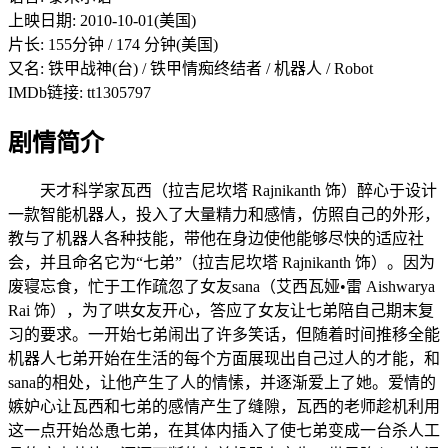
上映日期: 2010-10-01(美国)
片长: 155分钟 / 174 分钟(美国)
又名: 铁甲战神(台) / 铁甲情痴终结者 / 机器人 / Robot
IMDb链接: tt1305797
剧情简介
天才科学家瓦西（拉吉尼坎塔 Rajnikanth 饰）醉心于设计
一款智能机器人，投入了大量精力和感情，仿照自己的外形，
教与了机器人各种技能，带他在身边使他能够尽快的适应社
会，并且命名它为“七弟”（拉吉尼坎塔 Rajnikanth 饰）。因为
废寝忘食，忙于工作疏忽了女友sana（艾西瓦娅•雷 Aishwarya
Rai 饰），为了哄女友开心，答应了女友让七弟陪自己期末复
习的要求。一开始七弟闹出了许多笑话，但随着时间推移全能
机器人七弟开始在生活的每个方面展现出自己过人的才能，和
sana的相处，让他产生了人的情愫，并逐渐爱上了她。爱情的
嫉妒心让瓦西和七弟的感情产生了缝隙，瓦西的老师趁机利用
这一点开始怂恿七弟，在其体内插入了使七弟变成一台杀人工