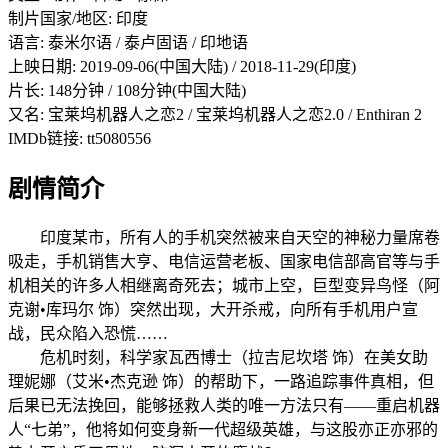
制片国家/地区: 印度
语言: 泰米尔语 / 泰卢固语 / 印地语
上映日期: 2019-09-06(中国大陆) / 2018-11-29(印度)
片长: 148分钟 / 108分钟(中国大陆)
又名: 宝莱坞机器人之恋2 / 宝莱坞机器人之恋2.0 / Enthiran 2
IMDb链接: tt5080556
剧情简介
印度某市，所有人的手机突然被来自天空的神秘力量席卷
吸走，手机销售大亨、电信运营老板、国家电信部高官等与手
机相关的许多人相继离奇死去；城市上空，巨型变异鸟怪（阿
克谢•库玛尔 饰）突然出现，大开杀戒，向所有手机用户宣
战，民众陷入恐慌……
危机时刻，科学家瓦西博士（拉吉尼坎塔 饰）在美女助
理妮娜（艾米•杰克逊 饰）的帮助下，一路追踪事件真相，但
后果已无法挽回，能够拯救人类的唯一方法只有——重启机器
人“七弟”，他将如何变身新一代超级英雄，与这股亦正亦邪的