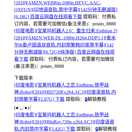
[2018][AMZN.WEBRip.1080p.HEVC.AAC-
QXFUN][印地语音轨.简中字幕][142分钟无删减版]
[6.18G] 百度云网盘在线观看下载
提取码：
付费私
订内容，若需要可加微信(备注来意)：potato_8888
[印度电影][宝莱坞机器人2.0：重生归来.Enthiran 2]
[2018][AMZN.WEB-DL.1080p.H264.DDP5.1][泰米
尔&泰卢固语双音轨.内封简繁韩印英等字幕][142
分钟无删减版][8.72G][纯净版] 百度云网盘在线观
看下载
提取码：
付费私订内容，若需要可加微信
(备注来意)：potato_8888
下载版本
[印度电影][宝莱坞机器人之恋.Endhiran.铁甲战
神.Robot][2010][BD720P.x264.AC3][印度语音轨.内
封简繁字幕][2.87G] 下载
提取码：
🔒
解锁教程
(●'◡'●)ﾉ
[印度电影][宝莱坞机器人之恋.Endhiran.铁甲战
神.Robot][2010][BluRay.720p.x264.AC3][印度语音
轨.内封简中字幕][3.42G] 下载
提取码：
🔒
解锁教程