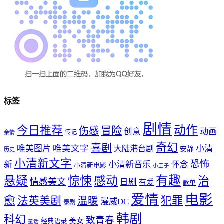
标签
剧情
动作
今日推荐
冒险
伤感
创意
动画
传记
亲情
奇幻
喜剧
唯美文字
小清
唯美图片
大陆港台剧
安静
历史
小清新文字
恐怖
新
小清新音乐
怀念
小清新电影
小王子
惊悚
感动
有趣
悬疑
治
情感美文
日剧
有爱
歌单
爱情
电影
愈
法英美剧
犯罪
温暖
漫威DC
泰剧
韩剧
科幻
致青春
美女
经典语录
童话