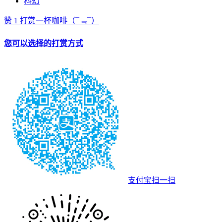
科幻
赞
1
打赏一杯咖啡
（¯﹃¯）
您可以选择的打赏方式
支付宝扫一扫