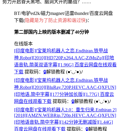
势力开启昏天黑地、脑洞大开的鏖战？……
BT/电驴ed2k/磁力magnet/迅雷thunder/百度云网盘
下载(
隐藏是为了防止资源和谐过快
)：
第二部国内上映的版本删减了40分钟
在线版本
[印度电影][宝莱坞机器人之恋.Endhiran.铁甲战
神.Robot][2010][HD720P.x264.AAC-ZiMuZu][印地
语音轨.简英双语字幕][1.96G] 百度云网盘在线观看
下载
提取码：
🔒
解锁教程
(●'◡'●)ﾉ
[印度电影][宝莱坞机器人之恋.Endhiran.铁甲战
神.Robot][2010][BluRay.720P.HEVC.AAC-QXFUN]
[印地语.简中字幕][177分钟加长版][1.77G] 百度云
网盘在线观看下载
提取码：
🔒
解锁教程
(●'◡'●)ﾉ
[印度电影][宝莱坞机器人2.0：重生归来.Enthiran 2]
[2018][AMZN.WEBRip.720p.HEVC.AAC-QXFUN]
[印地语音轨.简中字幕][142分钟无删减版][1.44G]
百度云网盘在线观看下载
提取码：
🔒
解锁教程