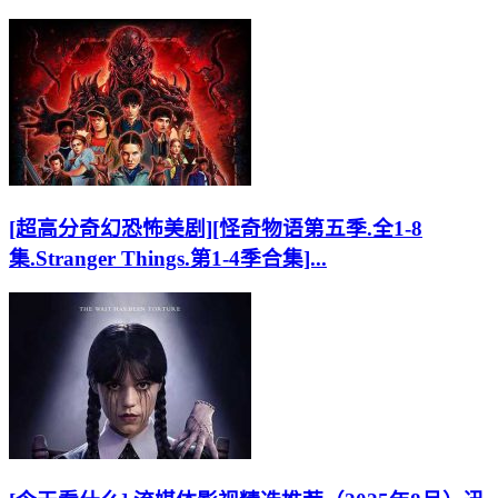
[超高分奇幻恐怖美剧][怪奇物语第五季.全1-8
集.Stranger Things.第1-4季合集]...