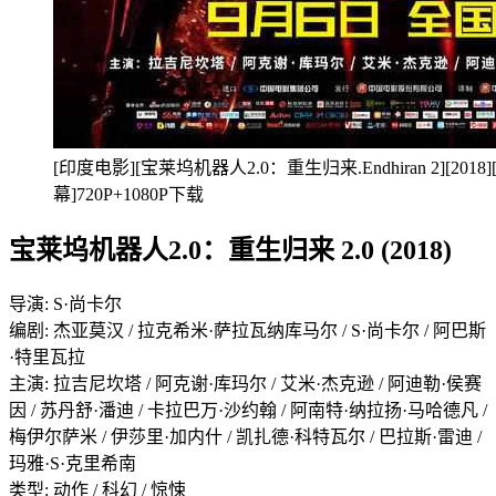
[印度电影][宝莱坞机器人2.0：重生归来.Endhiran 2][201
幕]720P+1080P下载
宝莱坞机器人2.0：重生归来 2.0 (2018)
导演: S·尚卡尔
编剧: 杰亚莫汉 / 拉克希米·萨拉瓦纳库马尔 / S·尚卡尔 / 阿巴斯
·特里瓦拉
主演: 拉吉尼坎塔 / 阿克谢·库玛尔 / 艾米·杰克逊 / 阿迪勒·侯赛
因 / 苏丹舒·潘迪 / 卡拉巴万·沙约翰 / 阿南特·纳拉扬·马哈德凡 /
梅伊尔萨米 / 伊莎里·加内什 / 凯扎德·科特瓦尔 / 巴拉斯·雷迪 /
玛雅·S·克里希南
类型: 动作 / 科幻 / 惊悚