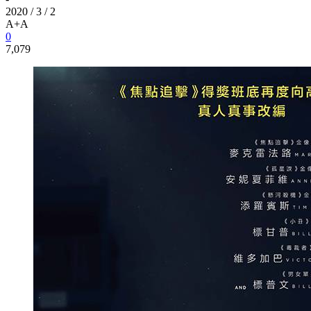
2020 / 3 / 2
A+
A
0
7,079