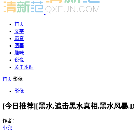
首页
文字
声音
图画
趣味
说说
关于本站
首页
影像
影像
[今日推荐][黑水.追击黑水真相.黑水风暴.Dark
作者：
小兜
-