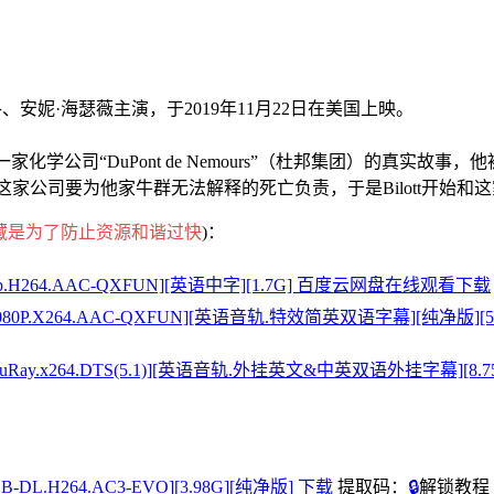
安妮·海瑟薇主演，于2019年11月22日在美国上映。
弄垮一家化学公司“DuPont de Nemours”（杜邦集团）的
是这家公司要为他家牛群无法解释的死亡负责，于是Bilott开始
藏是为了防止资源和谐过快
)：
080p.H264.AAC-QXFUN][英语中字][1.7G] 百度云网盘在线观看下载
ray.1080P.X264.AAC-QXFUN][英语音轨.特效简英双语字幕][纯净
.BluRay.x264.DTS(5.1)][英语音轨.外挂英文&中英双语外挂字幕][8.
B-DL.H264.AC3-EVO][3.98G][纯净版] 下载
提取码：
🔒
解锁教程