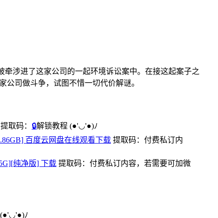
真实故事，他被牵涉进了这家公司的一起环境诉讼案中。在接这起案子之
和这家公司做斗争，试图不惜一切代价解谜。
提取码：
🔒
解锁教程
(●'◡'●)ﾉ
版][5.86GB] 百度云网盘在线观看下载
提取码：
付费私订内
75G][纯净版] 下载
提取码：
付费私订内容，若需要可加微
(●'◡'●)ﾉ