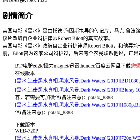
IMDb链接: tt9071322
剧情简介
美国电影《黑水》是由托德·海因斯执导的传记片，马克·鲁法洛、
该片改编自企业辩护律师Robert Bilott的真实故事。
美国电影《黑水》改编自企业辩护律师Robert Bilott，和他
前，Bilott曾为这家公司辩护过，后来有个农民联系他说，正
BT/电驴ed2k/磁力magnet/迅雷thunder/百度云网盘下载(
隐
在线版本
[黑水.追击黑水真相.黑水风暴.Dark Waters][2019][BD1
[黑水.追击黑水真相.黑水风暴.Dark Waters][2019][Blu
容，若需要可加微信(备注来意)：potato_8888
[黑水.追击黑水真相.黑水风暴.Dark Waters][2019][1080p
信(备注来意)：potato_8888
下载版本
WEB-720P
[黑水.追击黑水真相.黑水风暴.Dark Waters][2019][720p.WE