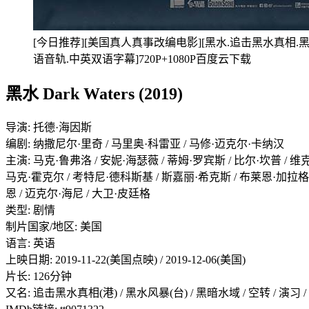
[今日推荐][美国真人真事改编电影][黑水.追击黑水真相.黑水风暴.Da
语音轨.中英双语字幕]720P+1080P百度云下载
黑水 Dark Waters (2019)
导演: 托德·海因斯
编剧: 纳撒尼尔·里奇 / 马里奥·科雷亚 / 马修·迈克尔·卡纳汉
主演: 马克·鲁弗洛 / 安妮·海瑟薇 / 蒂姆·罗宾斯 / 比尔·坎普 / 维
马克·霍克尔 / 考特尼·德科斯基 / 斯嘉丽·希克斯 / 布莱恩·加拉格尔 
恩 / 迈克尔·海尼 / 大卫·皮廷格
类型: 剧情
制片国家/地区: 美国
语言: 英语
上映日期: 2019-11-22(美国点映) / 2019-12-06(美国)
片长: 126分钟
又名: 追击黑水真相(港) / 黑水风暴(台) / 黑暗水域 / 空转 / 演习 / Dry Run 